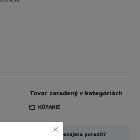
Tovar zaradený v kategóriách
KÚPANIE
Potrebujete poradiť?