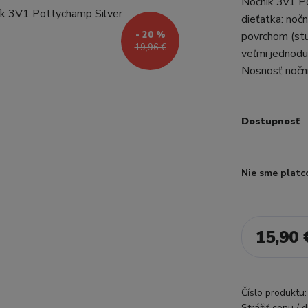
Nočník 3v1 P
dieťatka: noč
- 20 %
povrchom (stu
19,96 €
veľmi jednodu
Nosnosť nočn
Dostupnosť
Nie sme platc
15,90 
Číslo produktu:
Strážiť cenu / 