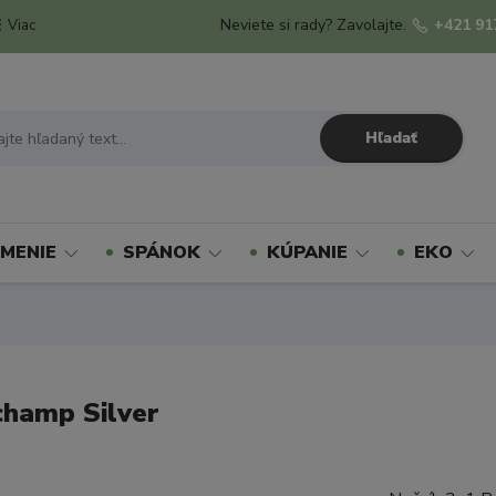
Neviete si rady? Zavolajte.
+421 91
Viac
Hľadať
MENIE
SPÁNOK
KÚPANIE
EKO
hamp Silver