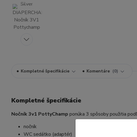
Kompletné špecifikácie
Komentáre
0
Kompletné špecifikácie
Nočník 3v1 PottyChamp
ponúka 3 spôsoby použitia podľ
nočník
WC sedátko (adaptér)