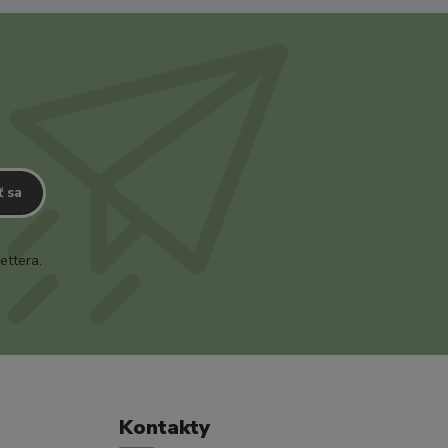
ť sa
ettera.
Kontakty