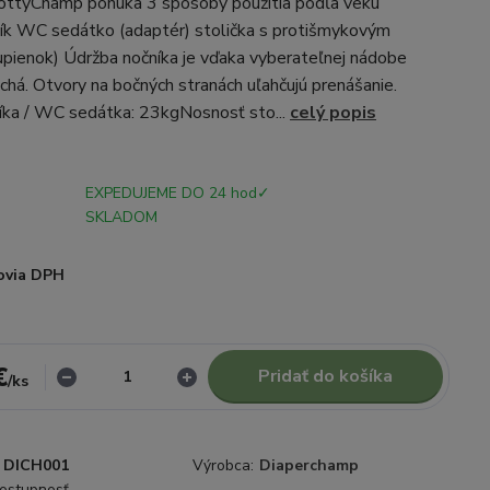
ottyChamp ponúka 3 spôsoby použitia podľa veku
ník WC sedátko (adaptér) stolička s protišmykovým
pienok) Údržba nočníka je vďaka vyberateľnej nádobe
chá. Otvory na bočných stranách uľahčujú prenášanie.
íka / WC sedátka: 23kgNosnosť sto...
celý popis
EXPEDUJEME DO 24 hod✓
SKLADOM
ovia DPH
€
Pridať do košíka
/
ks
DICH001
Výrobca:
Diaperchamp
dostupnosť