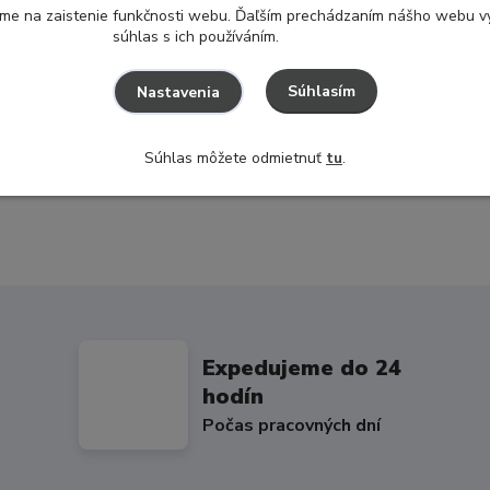
ame na zaistenie funkčnosti webu. Ďaľším prechádzaním nášho webu vy
súhlas s ich používáním.
chá. Otvory na bočných stranách uľahčujú prenášanie.
Súhlasím
Nastavenia
Súhlas môžete odmietnuť
tu
.
Expedujeme do 24
hodín
Počas pracovných dní