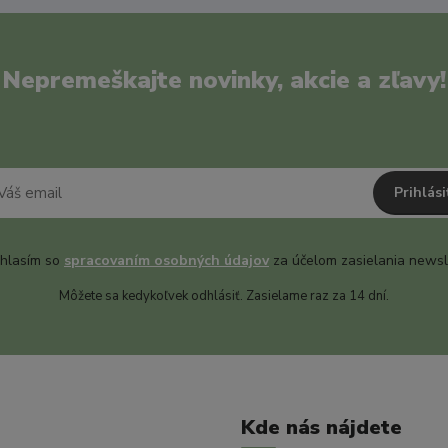
Nepremeškajte novinky, akcie a zľavy!
Prihlási
hlasím so
spracovaním osobných údajov
za účelom zasielania newsl
Môžete sa kedykoľvek odhlásiť. Zasielame raz za 14 dní.
Kde nás nájdete