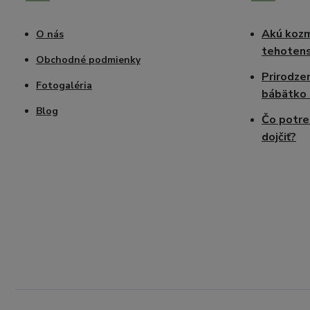
Akú kozm
O nás
tehotens
Obchodné podmienky
Prirodze
Fotogaléria
bábätko 
Blog
Čo potre
dojčiť?