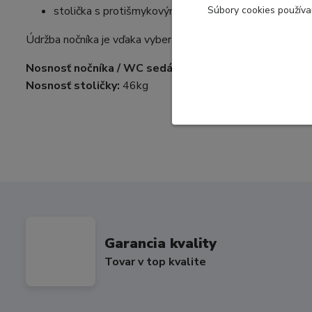
S
úbory cookies použív
stolička s protišmykovým povrchom (stupienok)
Údržba nočníka je vďaka vyberateľnej nádobe veľmi jednodu
Nosnosť nočníka / WC sedátka:
23kg
Nosnosť stoličky:
46kg
Garancia kvality
Tovar v top kvalite