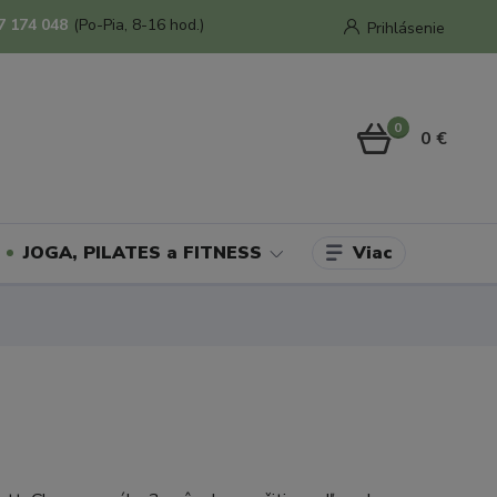
7 174 048
(Po-Pia, 8-16 hod.)
Prihlásenie
0
0 €
Viac
JOGA, PILATES a FITNESS