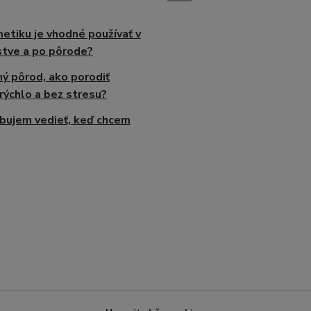
etiku je vhodné používať v
tve a po pôrode?
ný pôrod, ako porodiť
rýchlo a bez stresu?
bujem vedieť, keď chcem