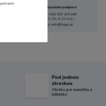
jadrujete
Zákaznícka podpora
+421 917 174 048
(Po-Pia, 8-16 hod.)
info@hajaj.sk
Pod jednou
strechou
Všetko pre mamičku a
bábätko