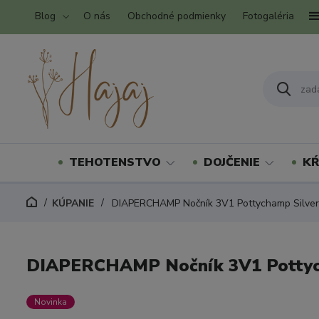
Blog
O nás
Obchodné podmienky
Fotogaléria
TEHOTENSTVO
DOJČENIE
KŔ
KÚPANIE
DIAPERCHAMP Nočník 3V1 Pottychamp Silver
DIAPERCHAMP Nočník 3V1 Pottyc
Novinka