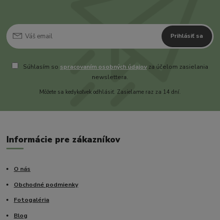
Prihlásiť sa
Súhlasím so
spracovaním osobných údajov
za účelom zasielania
newslettera.
Môžete sa kedykoľvek odhlásiť. Zasielame raz za 14 dní.
Informácie pre zákazníkov
O nás
Obchodné podmienky
Fotogaléria
Blog