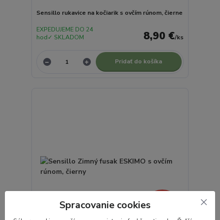
Sensillo rukavice na kočiarik s ovčím rúnom, čierne
EXPEDUJEME DO 24
8,90 €
hod✓ SKLADOM
/
ks
Pridať do košíka
Spracovanie cookies
- 20 %
49,99 €