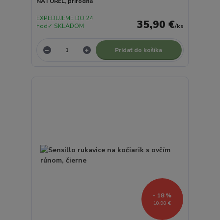
NATUREL, prírodná
EXPEDUJEME DO 24
35,90 €
hod✓ SKLADOM
/
ks
Pridať do košíka
- 18 %
10,90 €