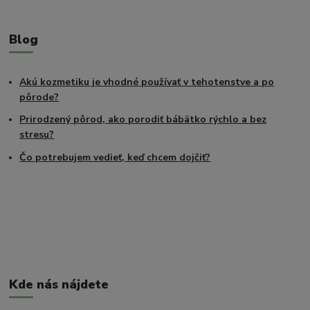
Blog
Akú kozmetiku je vhodné používať v tehotenstve a po
pôrode?
Prirodzený pôrod, ako porodiť bábätko rýchlo a bez
stresu?
Čo potrebujem vedieť, keď chcem dojčiť?
Kde nás nájdete