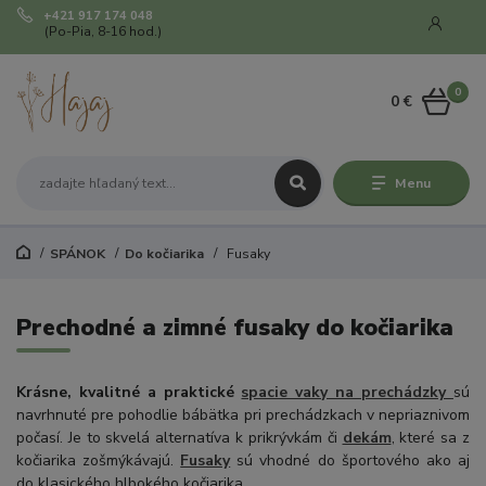
+421 917 174 048
(Po-Pia, 8-16 hod.)
0
0 €
Menu
SPÁNOK
Do kočiarika
Fusaky
Prechodné a zimné fusaky do kočiarika
Krásne, kvalitné a praktické
spacie vaky na prechádzky
sú
navrhnuté pre pohodlie bábätka pri prechádzkach v nepriaznivom
počasí. Je to skvelá alternatíva k prikrývkám či
dekám
, které sa z
kočiarika zošmýkávajú.
Fusaky
sú vhodné do športového ako aj
do klasického hlbokého kočiarika.