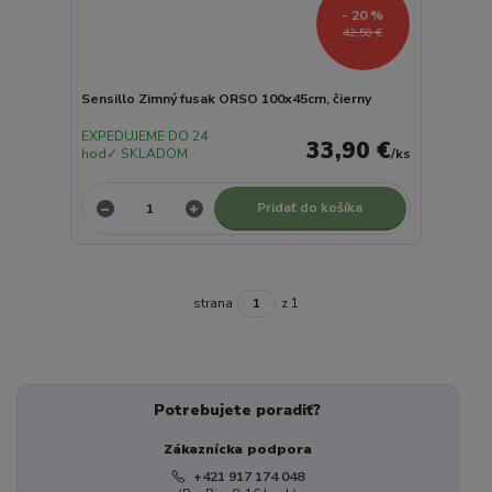
- 20 %
42,50 €
Sensillo Zimný fusak ORSO 100x45cm, čierny
EXPEDUJEME DO 24
33,90 €
hod✓ SKLADOM
/
ks
Pridať do košíka
strana
z 1
Potrebujete poradiť?
Zákaznícka podpora
+421 917 174 048