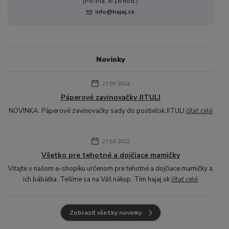
(Po-Pia, 8-16 hod.)
info@hajaj.sk
Novinky
27.09.2024
Páperové zavinovačky JITULI
NOVINKA: Páperové zavinovačky sady do postieľok JITULI
čítať celé
27.03.2022
Všetko pre tehotné a dojčiace mamičky
Vitajte v našom e-shopíku určenom pre tehotné a dojčiace mamičky a
ich bábätka. Tešíme sa na Váš nákup. Tím hajaj.sk
čítať celé
Zobraziť všetky novinky