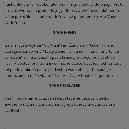
nášho dokonale nedokonalého ja – najmä pokiaľ ide o jogu. Preto
pre vás vyrábame produkty jogy, fitness a wellness také podľa
vašej pokročilosti - od začiatočníka až po odborníka. Pre Vaše
skutočné ja.
NAŠE MENO
Gaiam (vyslovuje sa "GUY-um") je fúziou slov "Gaia" - meno
starogréckej bohyne Matky Zeme - a "Ja som". Znamená to "Ja
som Zem" a má zapuzdriť pocit krásnej prepojenosti všetkých
vecí. V spoločnosti Gaiam veríme, že starostlivosťou, ochranou a
rešpektovaním Zeme a všetkých a všetkého, čo tu existuje,
obohacujeme naše vlastné životy a životy budúcich generácií.
NAŠE POSLANIE
Naším poslaním je využiť naše postavenie vedúcej značky
životného štýlu na sprístupnenie jogy, fitness a wellness pre
všetkých.