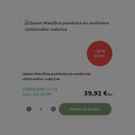
- 20 %
49,90 €
Gaiam Masážna pomôcka na uvoľnenie
chrbtového svalstva
EXPEDUJEME DO 24
39,92 €
hod✓ SKLADOM
/
ks
Pridať do košíka