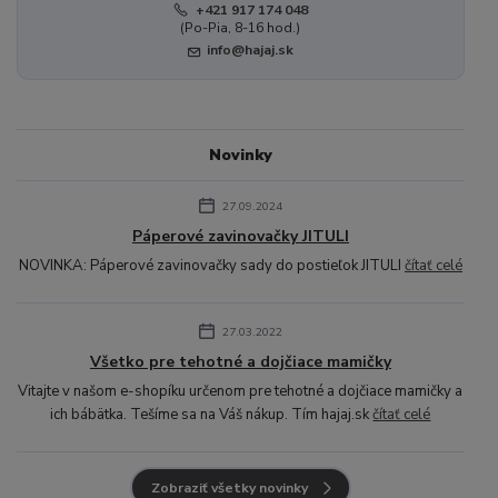
+421 917 174 048
(Po-Pia, 8-16 hod.)
info@hajaj.sk
Novinky
27.09.2024
Páperové zavinovačky JITULI
NOVINKA: Páperové zavinovačky sady do postieľok JITULI
čítať celé
27.03.2022
Všetko pre tehotné a dojčiace mamičky
Vitajte v našom e-shopíku určenom pre tehotné a dojčiace mamičky a
ich bábätka. Tešíme sa na Váš nákup. Tím hajaj.sk
čítať celé
Zobraziť všetky novinky