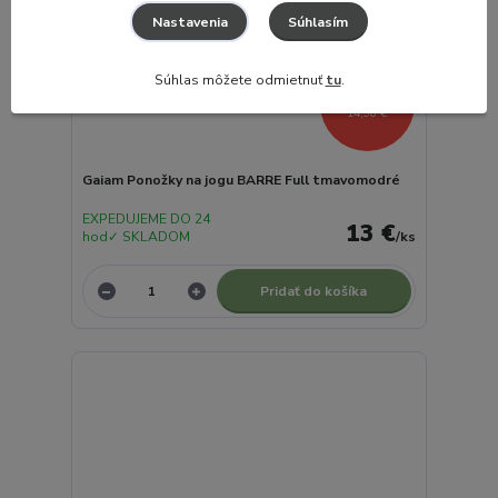
Súhlasím
Nastavenia
Súhlas môžete odmietnuť
tu
.
- 13 %
14,90 €
Gaiam Ponožky na jogu BARRE Full tmavomodré
EXPEDUJEME DO 24
13 €
hod✓ SKLADOM
/
ks
Pridať do košíka