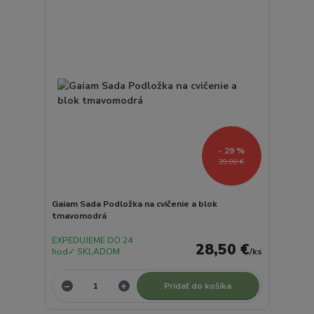
- 29 %
39,90 €
Gaiam Sada Podložka na cvičenie a blok
tmavomodrá
EXPEDUJEME DO 24
28,50 €
hod✓ SKLADOM
/
ks
Pridať do košíka