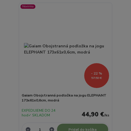
Novinka
- 22 %
57,50 €
Gaiam Obojstranná podložka na jogu ELEPHANT
173x61x0,6cm, modrá
EXPEDUJEME DO 24
44,90 €
hod✓ SKLADOM
/
ks
Pridať do košíka