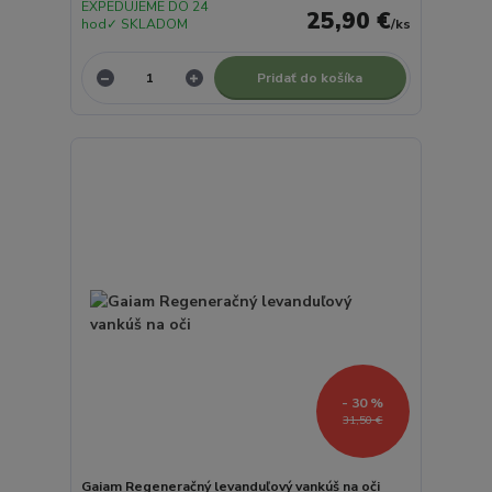
EXPEDUJEME DO 24
25,90 €
hod✓ SKLADOM
/
ks
Pridať do košíka
- 30 %
31,50 €
Gaiam Regeneračný levanduľový vankúš na oči