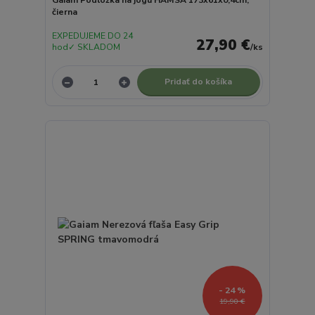
čierna
EXPEDUJEME DO 24
27,90 €
hod✓ SKLADOM
/
ks
Pridať do košíka
- 24 %
19,90 €