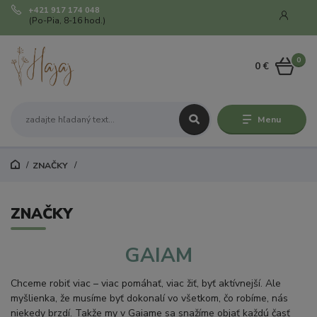
+421 917 174 048
(Po-Pia, 8-16 hod.)
0
0 €
Menu
ZNAČKY
ZNAČKY
GAIAM
Chceme robiť viac – viac pomáhať, viac žiť, byť aktívnejší. Ale
myšlienka, že musíme byť dokonalí vo všetkom, čo robíme, nás
niekedy brzdí. Takže my v Gaiame sa snažíme objať každú časť