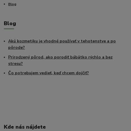
Blog
Blog
Akú kozmetiku je vhodné používať v tehotenstve a po
pôrode?
Prirodzený pôrod, ako porodiť bábätko rýchlo a bez
stresu?
Čo potrebujem vedieť, keď chcem dojčiť?
Kde nás nájdete