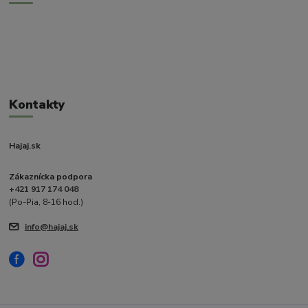
Kontakty
Hajaj.sk
Zákaznícka podpora
+421 917 174 048
(Po-Pia, 8-16 hod.)
info@hajaj.sk