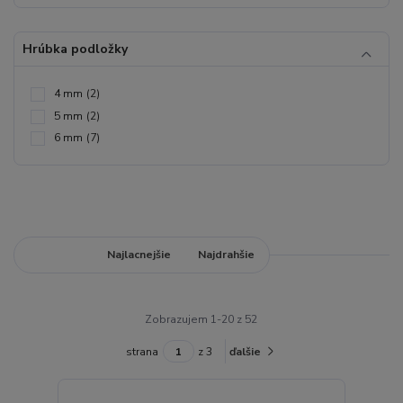
Hrúbka podložky
4 mm
(2)
5 mm
(2)
6 mm
(7)
Najnovšie
Najlacnejšie
Najdrahšie
Zobrazujem 1-20 z 52
strana
z 3
ďalšie