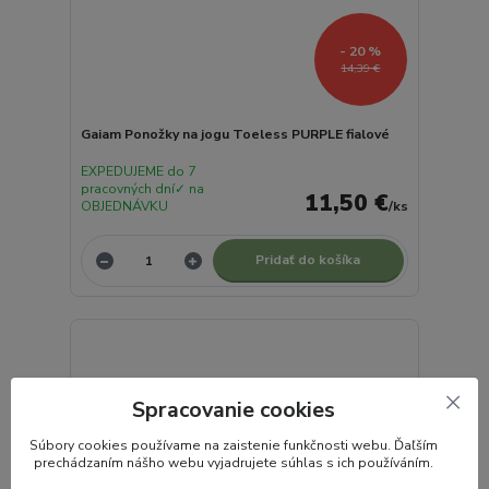
- 20 %
14,39 €
Gaiam Ponožky na jogu Toeless PURPLE fialové
EXPEDUJEME do 7
pracovných dní✓ na
11,50 €
OBJEDNÁVKU
/
ks
Pridať do košíka
Spracovanie cookies
S
úbory cookies používame na zaistenie funkčnosti webu. Ďaľším
prechádzaním nášho webu vyjadrujete súhlas s ich používáním.