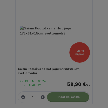
- 23 %
77,90 €
Gaiam Podložka na Hot jogu 173x61x0,5cm,
svetlomodrá
EXPEDUJEME DO 24
59,90 €
hod✓ SKLADOM
/
ks
Pridať do košíka