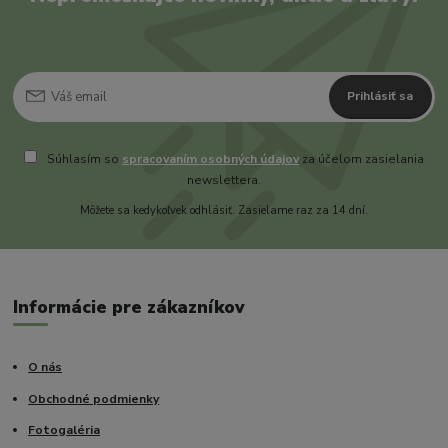
Prihlásiť sa
Súhlasím so
spracovaním osobných údajov
za účelom zasielania
newslettera.
Môžete sa kedykoľvek odhlásiť. Zasielame raz za 14 dní.
Informácie pre zákazníkov
O nás
Obchodné podmienky
Fotogaléria