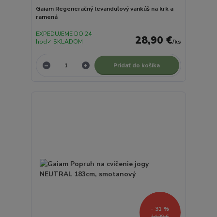
Gaiam Regeneračný levanduľový vankúš na krk a
ramená
EXPEDUJEME DO 24
28,90 €
hod✓ SKLADOM
/
ks
Pridať do košíka
- 31 %
14,39 €