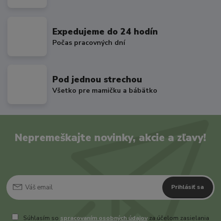
Expedujeme do 24 hodín
Počas pracovných dní
Pod jednou strechou
Všetko pre mamičku a bábätko
Nepremeškajte novinky, akcie a zľavy!
Prihlásiť sa
Súhlasím so
spracovaním osobných údajov
za účelom zasielania