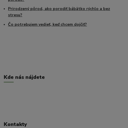
Prirodzený pôrod, ako porodiť bábätko rýchlo a bez
stresu?
Čo potrebujem vedieť, keď chcem dojčiť?
Kde nás nájdete
Kontakty