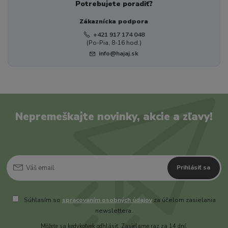
Potrebujete poradiť?
Zákaznícka podpora
+421 917 174 048
(Po-Pia, 8-16 hod.)
info@hajaj.sk
Nepremeškajte novinky, akcie a zľavy!
Prihlásiť sa
Súhlasím so
spracovaním osobných údajov
za účelom zasielania
newslettera.
Môžete sa kedykoľvek odhlásiť. Zasielame raz za 14 dní.