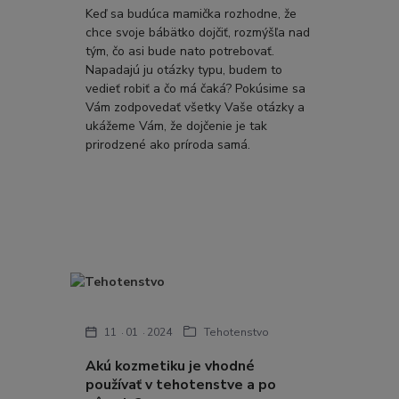
Keď sa budúca mamička rozhodne, že
chce svoje bábätko dojčiť, rozmýšľa nad
tým, čo asi bude nato potrebovať.
Napadajú ju otázky typu, budem to
vedieť robiť a čo má čaká? Pokúsime sa
Vám zodpovedať všetky Vaše otázky a
ukážeme Vám, že dojčenie je tak
prirodzené ako príroda samá.
11
01
2024
Tehotenstvo
Akú kozmetiku je vhodné
používať v tehotenstve a po