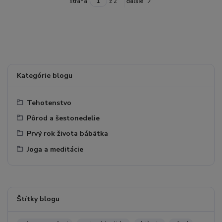
strana
z 2
ďalšie
Kategórie blogu
Tehotenstvo
Pôrod a šestonedelie
Prvý rok života bábätka
Joga a meditácie
Štítky blogu