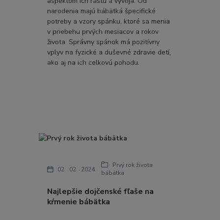
aspektom ich rastu a vývoja. Od
narodenia majú bábätká špecifické
potreby a vzory spánku, ktoré sa menia
v priebehu prvých mesiacov a rokov
života. Správny spánok má pozitívny
vplyv na fyzické a duševné zdravie detí,
ako aj na ich celkovú pohodu.
Prvý rok života
02
02
2024
bábätka
Najlepšie dojčenské fľaše na
kŕmenie bábätka