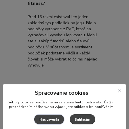
fitness?
Pred 15 rokmi existoval len jeden
základný typ podložiek na jogu. Išlo o
podložky vyrobené z PVC, ktoré sa
vyznačovali vysokou lepivosťou. Mohli
ste si zakúpiť modrú alebo fialovú
podložku. V súčasnosti je sortiment
podložiek podstatne väčší a každý
človek si môže vybrať to čo mu najviac
vyhovuje.
Spracovanie cookies
S
úbory cookies používame na zaistenie funkčnosti webu. Ďaľším
prechádzaním nášho webu vyjadrujete súhlas s ich používáním.
Súhlasím
Nastavenia
12
09
2023
Joga a meditácie