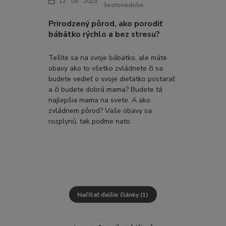
12
05
2023
šestonedelie
Prirodzený pôrod, ako porodiť
bábätko rýchlo a bez stresu?
Tešíte sa na svoje bábätko, ale máte
obavy ako to všetko zvládnete či sa
budete vedieť o svoje dieťatko postarať
a či budete dobrá mama? Budete tá
najlepšia mama na svete. A ako
zvládnem pôrod? Vaše obavy sa
rozplynú, tak poďme nato.
Načítať ďalšie články (1)