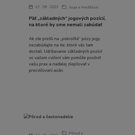
12
09
2023
Joga a meditácie
Päť „základných“ jogových pozícií,
na ktoré by sme nemali zabúdať
Ak ste prešli na „pokročilé“ pózy jogy,
nezabúdajte na tie, ktoré vás tam
dostali. Udržiavanie základných pozícií
vo vašom cvičení vám pomôže posilniť
vašu prax a naďalej zlepšovať v
precvičovaní asán.
Pôrod a