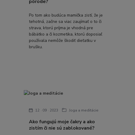
pôrode?
Po tom ako budúca mamička zistí, že je
tehotná, začne sa viac zaujímať o to či
strava, ktorú príjma je vhodná pre
bábätko a či kozmetika, ktorú doposiaľ
používala nemôže škodiť dieťatku v
brušku.
12
09
2023
Joga a meditácie
Ako fungujú moje čakry a ako
zistím či nie sú zablokované?