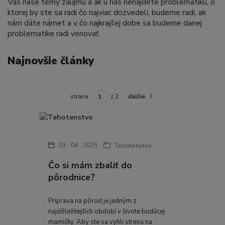
Vás naše témy zaujmú a ak u nás nenájdete problematiku, o
ktorej by ste sa radi čo najviac dozvedeli, budeme radi, ak
nám dáte námet a v čo najkrajšej dobe sa budeme danej
problematike radi venovať.
Najnovšie články
strana
z 2
ďalšie
03
04
2025
Tehotenstvo
Čo si mám zbaliť do
pôrodnice?
Príprava na pôrod je jedným z
najdôležitejších období v živote budúcej
mamičky. Aby ste sa vyhli stresu na