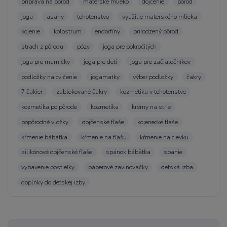
príprava na pôrod
materské mlieko
dojčenie
pôrod
joga
asány
tehotenstvo
využitie materského mlieka
kojenie
kolostrum
endorfíny
prirodzený pôrod
strach z pôrodu
pózy
joga pre pokročilých
joga pre mamičky
joga pre deti
joga pre začiatočníkov
podložky na cvičenie
jogamatky
výber podložky
čakry
7 čakier
zablokované čakry
kozmetika v tehotenstve
kozmetika po pôrode
kozmetika
krémy na strie
popôrodné vložky
dojčenské fľaše
kojenecké fľaše
kŕmenie bábätka
kŕmenie na fľašu
kŕmenie na cievku
silikónové dojčenské fľaše
spánok bábätka
spanie
vybavenie postieľky
páperové zavinovačky
detská izba
doplnky do detskej izby