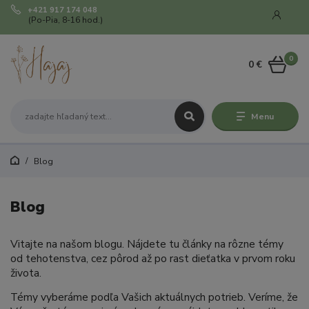
+421 917 174 048
(Po-Pia, 8-16 hod.)
0
0 €
Menu
Blog
Blog
Vitajte na našom blogu. Nájdete tu články na rôzne témy
od tehotenstva, cez pôrod až po rast dieťatka v prvom roku
života.
Témy vyberáme podľa Vašich aktuálnych potrieb. Veríme, že