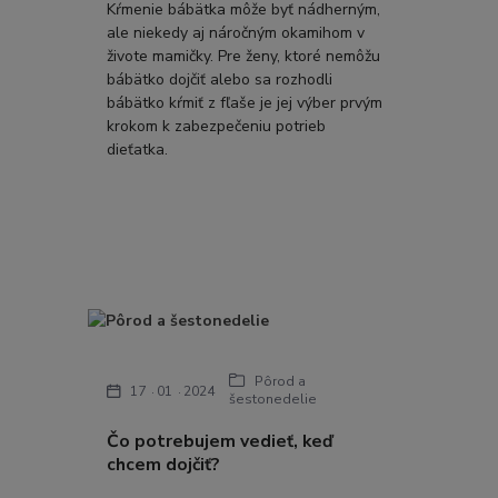
Kŕmenie bábätka môže byť nádherným,
ale niekedy aj náročným okamihom v
živote mamičky. Pre ženy, ktoré nemôžu
bábätko dojčiť alebo sa rozhodli
bábätko kŕmiť z fľaše je jej výber prvým
krokom k zabezpečeniu potrieb
dieťatka.
Pôrod a
17
01
2024
šestonedelie
Čo potrebujem vedieť, keď
chcem dojčiť?