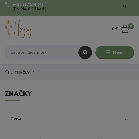
+421 917 174 048
(Po-Pia, 8-16 hod.)
0
0 €
Menu
ZNAČKY
ZNAČKY
Cena: