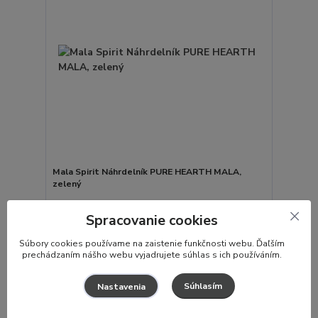
Mala Spirit Náhrdelník PURE HEARTH MALA,
zelený
EXPEDUJEME DO 24
108 €
Spracovanie cookies
hod✓ SKLADOM
/
ks
S
úbory cookies používame na zaistenie funkčnosti webu. Ďaľším
Pridať do košíka
prechádzaním nášho webu vyjadrujete súhlas s ich používáním.
Súhlasím
Nastavenia