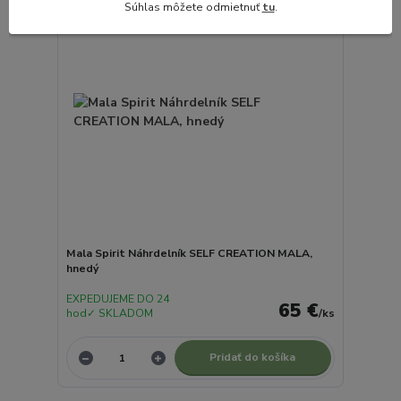
Súhlas môžete odmietnuť
tu
.
Mala Spirit Náhrdelník SELF CREATION MALA,
hnedý
EXPEDUJEME DO 24
65 €
hod✓ SKLADOM
/
ks
Pridať do košíka