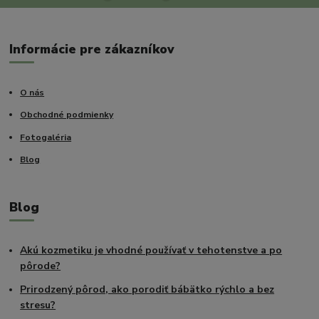
Informácie pre zákazníkov
O nás
Obchodné podmienky
Fotogaléria
Blog
Blog
Akú kozmetiku je vhodné používať v tehotenstve a po
pôrode?
Prirodzený pôrod, ako porodiť bábätko rýchlo a bez
stresu?