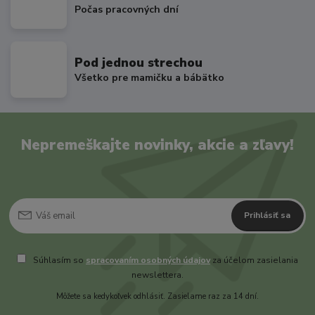
Počas pracovných dní
Pod jednou strechou
Všetko pre mamičku a bábätko
Nepremeškajte novinky, akcie a zľavy!
Prihlásiť sa
Súhlasím so
spracovaním osobných údajov
za účelom zasielania
newslettera.
Môžete sa kedykoľvek odhlásiť. Zasielame raz za 14 dní.