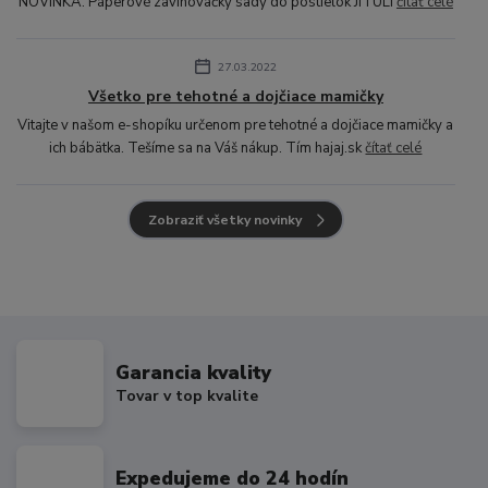
NOVINKA: Páperové zavinovačky sady do postieľok JITULI
čítať celé
27.03.2022
Všetko pre tehotné a dojčiace mamičky
Vitajte v našom e-shopíku určenom pre tehotné a dojčiace mamičky a
ich bábätka. Tešíme sa na Váš nákup. Tím hajaj.sk
čítať celé
Zobraziť všetky novinky
Garancia kvality
Tovar v top kvalite
Expedujeme do 24 hodín