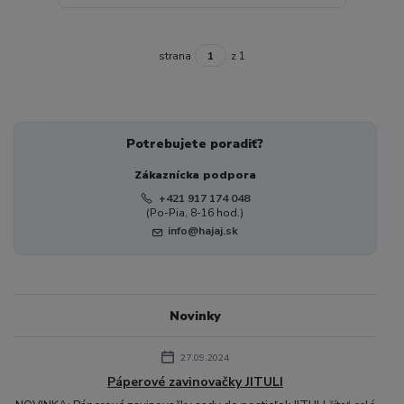
strana
z 1
Potrebujete poradiť?
Zákaznícka podpora
+421 917 174 048
(Po-Pia, 8-16 hod.)
info@hajaj.sk
Novinky
27.09.2024
Páperové zavinovačky JITULI