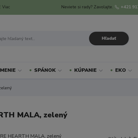
Neviete si rady? Zavolajte.
+421 91
Viac
Hľadať
MENIE
SPÁNOK
KÚPANIE
EKO
zelený
ARTH MALA, zelený