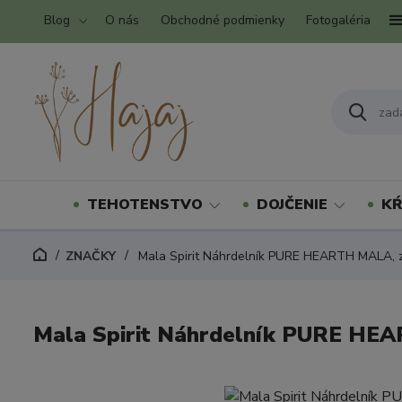
Blog
O nás
Obchodné podmienky
Fotogaléria
TEHOTENSTVO
DOJČENIE
KŔ
ZNAČKY
Mala Spirit Náhrdelník PURE HEARTH MALA, 
Mala Spirit Náhrdelník PURE HE