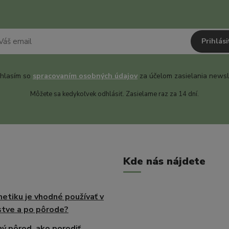
Prihlási
hlasím so
spracovaním osobných údajov
za účelom zasielania newsl
Môžete sa kedykoľvek odhlásiť. Zasielame raz za 14 dní.
Kde nás nájdete
etiku je vhodné používať v
tve a po pôrode?
ný pôrod, ako porodiť