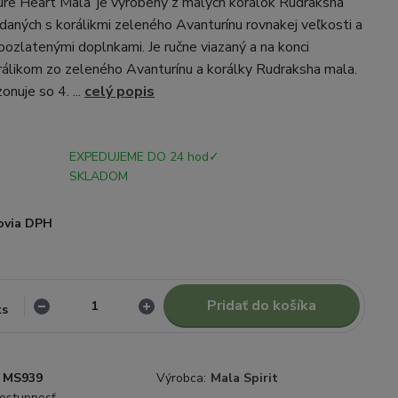
ure Heart Mala’ je vyrobený z malých korálok Rudraksha
edaných s korálikmi zeleného Avanturínu rovnakej veľkosti a
 pozlatenými doplnkami. Je ručne viazaný a na konci
álikom zo zeleného Avanturínu a korálky Rudraksha mala.
nuje so 4. ...
celý popis
EXPEDUJEME DO 24 hod✓
SKLADOM
ovia DPH
Pridať do košíka
ks
MS939
Výrobca:
Mala Spirit
dostupnosť