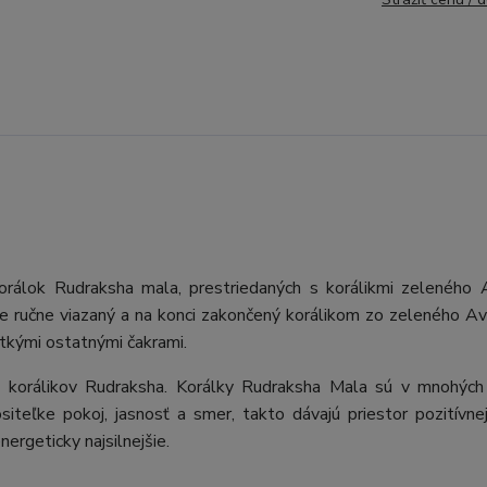
orálok Rudraksha mala, prestriedaných s korálikmi zeleného 
Je ručne viazaný a na konci zakončený korálikom zo zeleného Av
tkými ostatnými čakrami.
ých korálikov Rudraksha. Korálky Rudraksha Mala sú v mnohých
teľke pokoj, jasnosť a smer, takto dávajú priestor pozitívnej
ergeticky najsilnejšie.