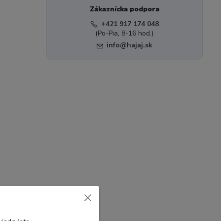
Zákaznícka podpora
+421 917 174 048
(Po-Pia, 8-16 hod.)
info@hajaj.sk