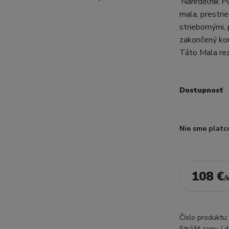
‘Náhrdelník P
mala, prestri
striebornými,
zakončený kor
Táto Mala rezo
Dostupnosť
Nie sme platc
108 €
/
Číslo produktu:
Strážiť cenu / 