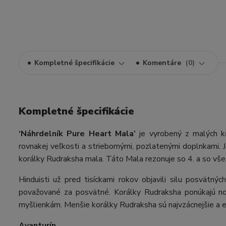
Kompletné špecifikácie
Komentáre
0
Kompletné špecifikácie
‘Náhrdelník Pure Heart Mala’
je vyrobený z malých k
rovnakej veľkosti a striebornými, pozlatenými doplnkami. 
korálky Rudraksha mala. Táto Mala rezonuje so 4. a so vše
Hinduisti už pred tisíckami rokov objavili silu posvätn
považované za posvätné. Korálky Rudraksha ponúkajú nosi
myšlienkám. Menšie korálky Rudraksha sú najvzácnejšie a en
Avanturín