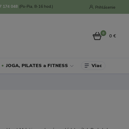
7 174 048
(Po-Pia, 8-16 hod.)
Prihlásenie
0
0 €
Viac
JOGA, PILATES a FITNESS