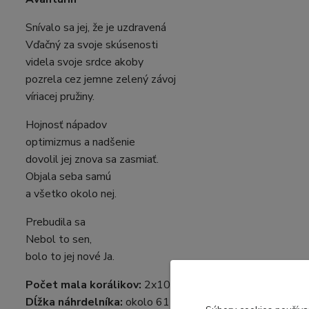
Snívalo sa jej, že je uzdravená
Vďačný za svoje skúsenosti
videla svoje srdce akoby
pozrela cez jemne zelený závoj
víriacej pružiny.
Hojnosť nápadov
optimizmus a nadšenie
dovolil jej znova sa zasmiať.
Objala seba samú
a všetko okolo nej.
Prebudila sa
Nebol to sen,
bolo to jej nové Ja.
Počet mala korálikov:
2x108, možnosť obtočiť 2x okolo 
Dĺžka náhrdelníka:
okolo 61 cm