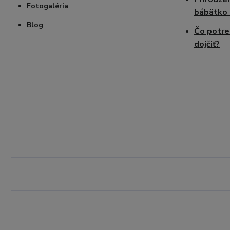
Fotogaléria
bábätko 
Blog
Čo potre
dojčiť?