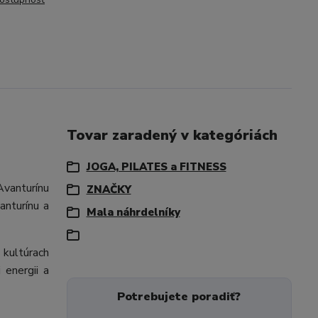
Tovar zaradený v kategóriách
JOGA, PILATES a FITNESS
Avanturínu
ZNAČKY
anturínu a
Mala náhrdelníky
 kultúrach
 energii a
Potrebujete poradiť?