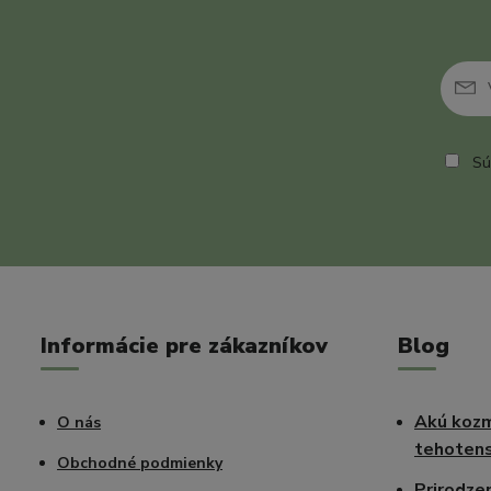
Sú
Informácie pre zákazníkov
Blog
Akú kozm
O nás
tehotens
Obchodné podmienky
Prirodze