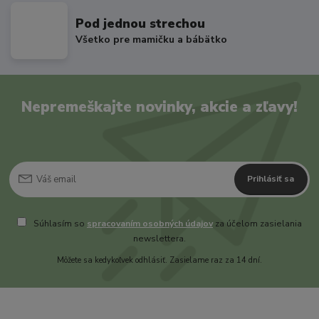
Pod jednou strechou
Všetko pre mamičku a bábätko
Nepremeškajte novinky, akcie a zľavy!
Prihlásiť sa
Súhlasím so
spracovaním osobných údajov
za účelom zasielania
newslettera.
Môžete sa kedykoľvek odhlásiť. Zasielame raz za 14 dní.