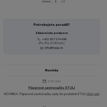
strana
z 1
Potrebujete poradiť?
Zákaznícka podpora
+421 917 174 048
(Po-Pia, 8-16 hod.)
info@hajaj.sk
Novinky
27.09.2024
Páperové zavinovačky JITULI
NOVINKA: Páperové zavinovačky sady do postieľok JITULI
čítať celé