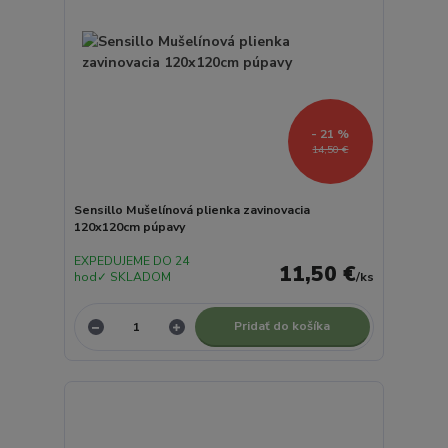
- 21 %
14,50 €
Sensillo Mušelínová plienka zavinovacia
120x120cm púpavy
EXPEDUJEME DO 24
11,50 €
hod✓ SKLADOM
/
ks
Pridať do košíka