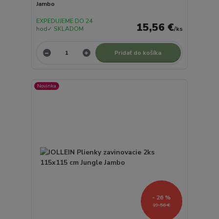
Jambo
EXPEDUJEME DO 24
15,56 €
hod✓ SKLADOM
/
ks
Pridať do košíka
Novinka
- 26 %
19,56 €