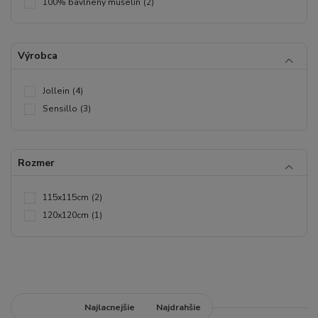
100% bavlnený mušelín
(2)
Výrobca
Jollein
(4)
Sensillo
(3)
Rozmer
115x115cm
(2)
120x120cm
(1)
Najnovšie
Najlacnejšie
Najdrahšie