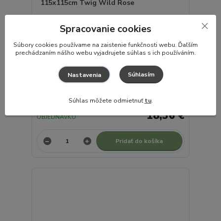
Spracovanie cookies
S
úbory cookies používame na zaistenie funkčnosti webu. Ďaľším
prechádzaním nášho webu vyjadrujete súhlas s ich používáním.
Súhlasím
Nastavenia
JOLLEIN Plienky zavinovacie 2ks 115x115cm Twig
Wild Rose
Súhlas môžete odmietnuť
tu
.
EXPEDUJEME do 7
pracovných dní✓ na
18,36 €
OBJEDNÁVKU
Pridať do košíka