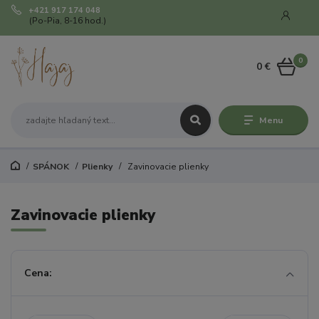
+421 917 174 048
(Po-Pia, 8-16 hod.)
0
0 €
Menu
SPÁNOK
Plienky
Zavinovacie plienky
Zavinovacie plienky
Cena: