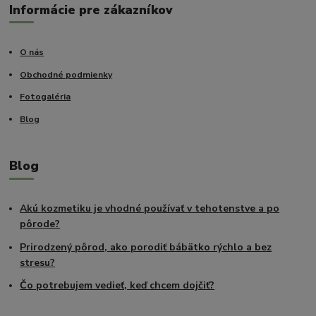
Informácie pre zákazníkov
O nás
Obchodné podmienky
Fotogaléria
Blog
Blog
Akú kozmetiku je vhodné používať v tehotenstve a po
pôrode?
Prirodzený pôrod, ako porodiť bábätko rýchlo a bez
stresu?
Čo potrebujem vedieť, keď chcem dojčiť?