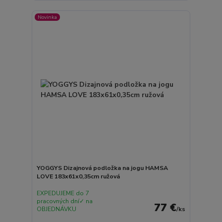
Novinka
YOGGYS Dizajnová podložka na jogu HAMSA
LOVE 183x61x0,35cm ružová
EXPEDUJEME do 7
pracovných dní✓ na
77 €
OBJEDNÁVKU
/
ks