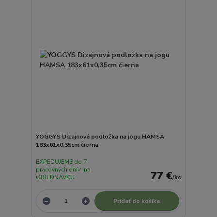
YOGGYS Dizajnová podložka na jogu HAMSA
183x61x0,35cm čierna
EXPEDUJEME do 7
pracovných dní✓ na
77 €
OBJEDNÁVKU
/
ks
Pridať do košíka