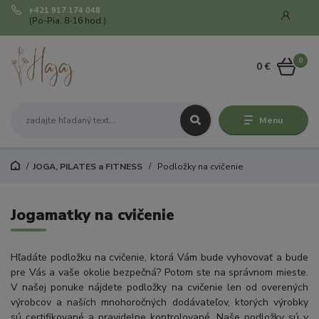
+421 917 174 048
(Po-Pia, 8-16 hod.)
0
0 €
Menu
JOGA, PILATES a FITNESS
Podložky na cvičenie
Jogamatky na cvičenie
Hľadáte podložku na cvičenie, ktorá Vám bude vyhovovať a bude
pre Vás a vaše okolie bezpečná? Potom ste na správnom mieste.
V našej ponuke nájdete podložky na cvičenie len od overených
výrobcov a naších mnohoročných dodávateľov, ktorých výrobky
sú certifikované a pravidelne kontrolované. Naše podložky sú v