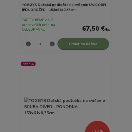
YOGGYS Detská podložka na cvičenie UNICORN -
JEDNOROŽEC - 153x61x0,35cm
EXPEDUJEME do 7
pracovných dní✓ na
67,50 €
OBJEDNÁVKU
/
ks
Pridať do košíka
Novinka
- 10 %