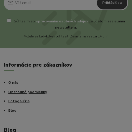
Prihlásiť sa
Súhlasím so
spracovaním osobných údajov
za účelom zasielania
newslettera.
Môžete sa kedykoľvek odhlásiť. Zasielame raz za 14 dní.
Informácie pre zákazníkov
O nás
Obchodné podmienky
Fotogaléria
Blog
Blog