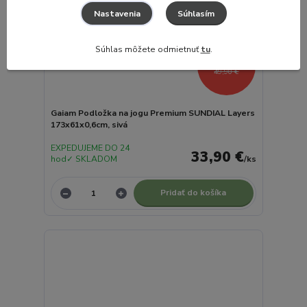
Súhlasím
Nastavenia
Súhlas môžete odmietnuť
tu
.
- 32 %
49,90 €
Gaiam Podložka na jogu Premium SUNDIAL Layers
173x61x0,6cm, sivá
EXPEDUJEME DO 24
33,90 €
hod✓ SKLADOM
/
ks
Pridať do košíka