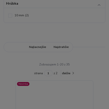
Hrúbka
10 mm
(2)
Najnovšie
Najlacnejšie
Najdrahšie
Zobrazujem 1-20 z 35
strana
z 2
ďalšie
Novinka