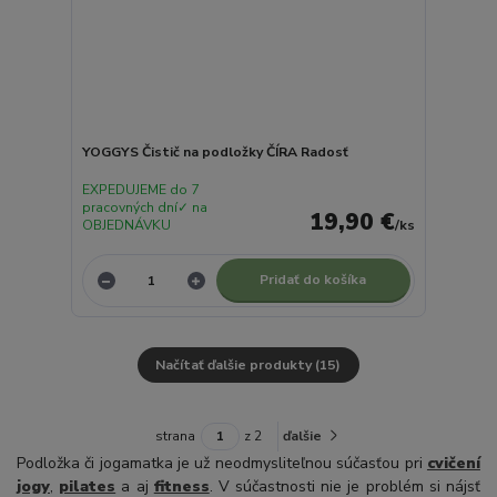
YOGGYS Čistič na podložky ČÍRA Radosť
EXPEDUJEME do 7
pracovných dní✓ na
19,90 €
OBJEDNÁVKU
/
ks
Pridať do košíka
Načítať ďalšie produkty (15)
strana
z 2
ďalšie
Podložka či jogamatka je už neodmysliteľnou súčasťou pri
cvičení
jogy
,
pilates
a aj
fitness
. V súčastnosti nie je problém si nájsť