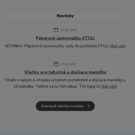
Novinky
27.09.2024
Páperové zavinovačky JITULI
NOVINKA: Páperové zavinovačky sady do postieľok JITULI
čítať celé
27.03.2022
Všetko pre tehotné a dojčiace mamičky
Vitajte v našom e-shopíku určenom pre tehotné a dojčiace mamičky a
ich bábätka. Tešíme sa na Váš nákup. Tím hajaj.sk
čítať celé
Zobraziť všetky novinky