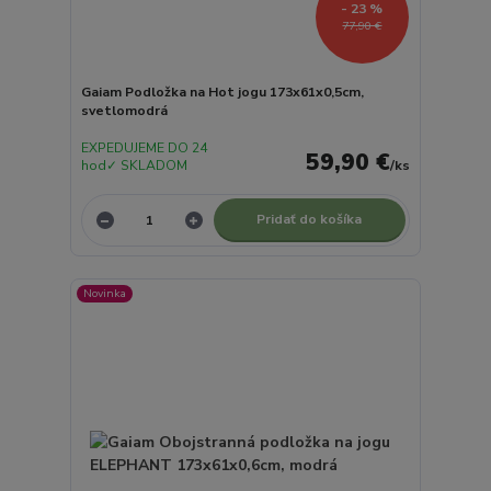
- 23 %
77,90 €
Gaiam Podložka na Hot jogu 173x61x0,5cm,
svetlomodrá
EXPEDUJEME DO 24
59,90 €
hod✓ SKLADOM
/
ks
Pridať do košíka
Novinka