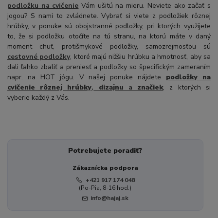
podložku na cvičenie
Vám ušitú na mieru. Neviete ako začať s
jogou? S nami to zvládnete. Vybrať si viete z podložiek rôznej
hrúbky, v ponuke sú obojstranné podložky, pri ktorých využijete
to, že si podložku otočíte na tú stranu, na ktorú máte v daný
moment chuť, protišmykové podložky, samozrejmosťou sú
cestovné podložky
, ktoré majú nižšiu hrúbku a hmotnosť, aby sa
dali ľahko zbaliť a preniesť a podložky so špecifickým zameraním
napr. na HOT jógu. V našej ponuke nájdete
podložky na
cvičenie rôznej hrúbky
,
dizajnu
a
značiek
, z ktorých si
vyberie každý z Vás.
Potrebujete poradiť?
Zákaznícka podpora
+421 917 174 048
(Po-Pia, 8-16 hod.)
info@hajaj.sk