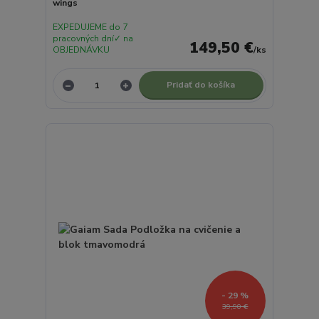
wings
EXPEDUJEME do 7
pracovných dní✓ na
149,50 €
OBJEDNÁVKU
/
ks
Pridať do košíka
- 29 %
39,90 €