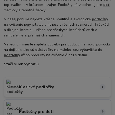
top kvalite a v krásnom dizajne. Podložky sú vhodné aj pre
deti
,
mamičky a tehotné žienky.
V našej ponuke nájdete krásne, kvalitné a ekologické
podložky
na cvičenie
jogy, pilates a fitness v rôznych rozmeroch, hrúbkách
a dizajne, ktoré sú určené pre všetkých, ktorí chcú cvičiť a
samozrejme aj pre našich najmenších.
Na jednom mieste nájdete potreby pre budúcu mamičku, pomôcky
na dojčenie ako sú
odsávačky na mlieko
, cez
výbavičku do
postieľky
až po produkty na cvičenie či hru s deťmi.
Stačí si len vybrať :)
Klasické podložky
Podložky pre deti