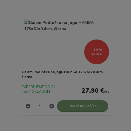
- 19 %
34,50 €
Gaiam Podložka na jogu HAMSA 173x61x0,4cm,
čierna
EXPEDUJEME DO 24
27,90 €
hod✓ SKLADOM
/
ks
Pridať do košíka