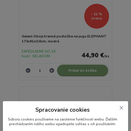
- 22 %
57,50 €
Gaiam Obojstranná podložka na jogu ELEPHANT
173x61x0,6cm, modrá
EXPEDUJEME DO 24
44,90 €
hod✓ SKLADOM
/
ks
Pridať do košíka
Spracovanie cookies
S
úbory cookies používame na zaistenie funkčnosti webu. Ďaľším
prechádzaním nášho webu vyjadrujete súhlas s ich používáním.