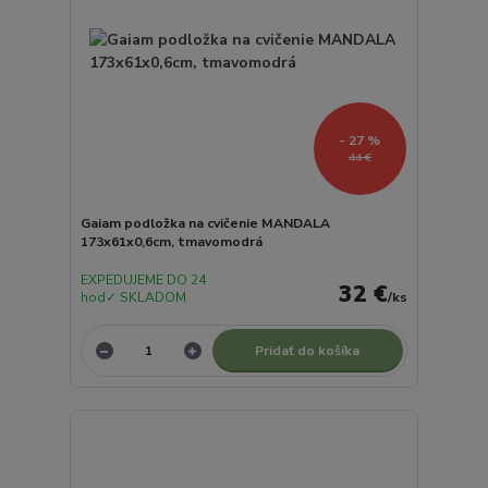
- 27 %
44 €
Gaiam podložka na cvičenie MANDALA
173x61x0,6cm, tmavomodrá
EXPEDUJEME DO 24
32 €
hod✓ SKLADOM
/
ks
Pridať do košíka