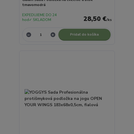
tmavomodrá
EXPEDUJEME DO 24
28,50 €
hod✓ SKLADOM
/
ks
Pridať do košíka