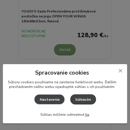
YOGGYS Sada Profesionálna protišmyková
podložka na jogu OPEN YOUR WINGS
183x68x0,5cm, fialová
MOMENTÁLNE
128,90 €
NEDOSTUPNÉ
/
ks
Detail
Spracovanie cookies
S
úbory cookies používame na zaistenie funkčnosti webu. Ďaľším
prechádzaním nášho webu vyjadrujete súhlas s ich používáním.
Súhlasím
Nastavenia
Súhlas môžete odmietnuť
tu
.