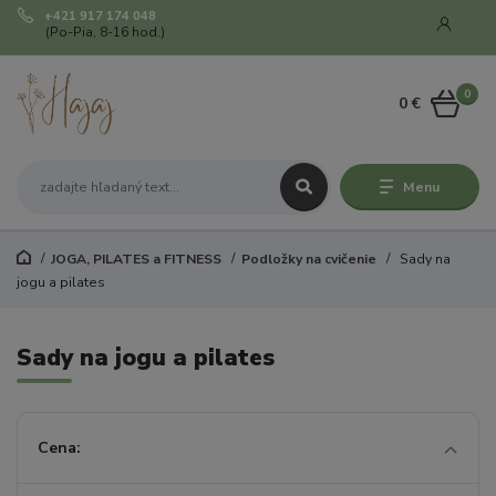
+421 917 174 048
(Po-Pia, 8-16 hod.)
0
0 €
Menu
JOGA, PILATES a FITNESS
Podložky na cvičenie
Sady na
jogu a pilates
Sady na jogu a pilates
Cena: