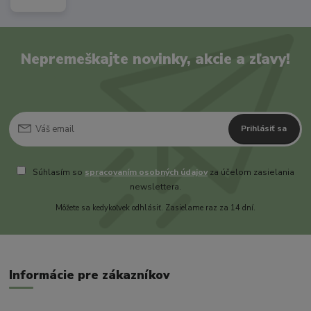
Nepremeškajte novinky, akcie a zľavy!
Prihlásiť sa
Súhlasím so
spracovaním osobných údajov
za účelom zasielania
newslettera.
Môžete sa kedykoľvek odhlásiť. Zasielame raz za 14 dní.
Informácie pre zákazníkov