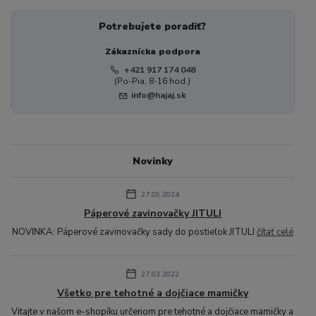
Potrebujete poradiť?
Zákaznícka podpora
+421 917 174 048
(Po-Pia, 8-16 hod.)
info@hajaj.sk
Novinky
27.09.2024
Páperové zavinovačky JITULI
NOVINKA: Páperové zavinovačky sady do postieľok JITULI
čítať celé
27.03.2022
Všetko pre tehotné a dojčiace mamičky
Vitajte v našom e-shopíku určenom pre tehotné a dojčiace mamičky a