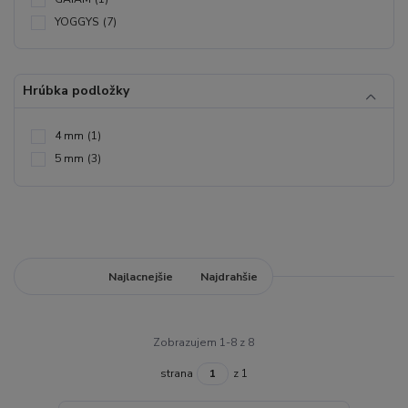
YOGGYS
(7)
Hrúbka podložky
4 mm
(1)
5 mm
(3)
Najnovšie
Najlacnejšie
Najdrahšie
Zobrazujem 1-8 z 8
strana
z 1