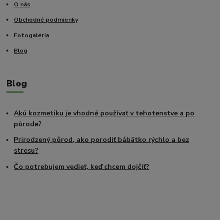
O nás
Obchodné podmienky
Fotogaléria
Blog
Blog
Akú kozmetiku je vhodné používať v tehotenstve a po
pôrode?
Prirodzený pôrod, ako porodiť bábätko rýchlo a bez
stresu?
Čo potrebujem vedieť, keď chcem dojčiť?