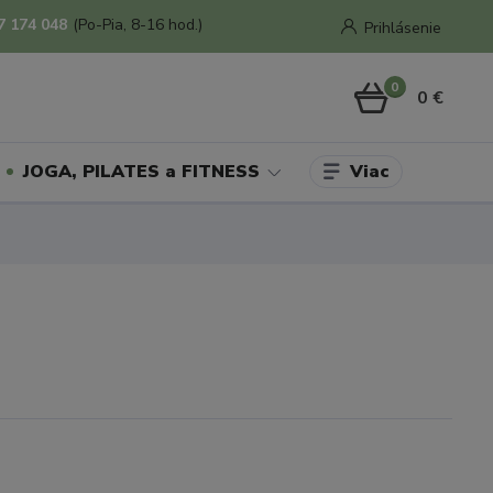
7 174 048
(Po-Pia, 8-16 hod.)
Prihlásenie
0
0 €
Viac
JOGA, PILATES a FITNESS