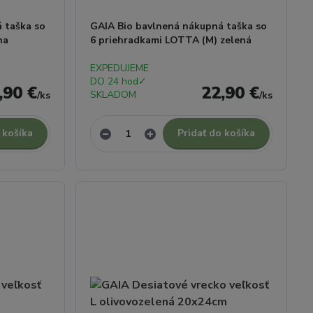
 taška so
GAIA Bio bavlnená nákupná taška so
na
6 priehradkami LOTTA (M) zelená
EXPEDUJEME
DO 24 hod✓
,90 €
22,90 €
SKLADOM
/
ks
/
ks
 košíka
Pridať do košíka