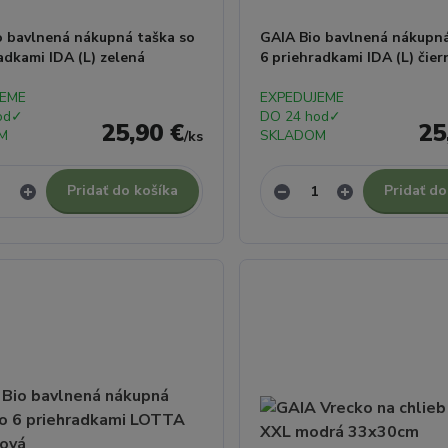
o bavlnená nákupná taška so
GAIA Bio bavlnená nákupná
adkami IDA (L) zelená
6 priehradkami IDA (L) čier
JEME
EXPEDUJEME
od✓
DO 24 hod✓
25,90 €
25
M
SKLADOM
/
ks
Pridať do košíka
Pridať do