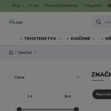
Blog
O nás
Obchodné podmienky
Fotogaléria
TEHOTENSTVO
DOJČENIE
KŔ
ZNAČKY
ZNAČ
Cena:
Najnovši
€
€