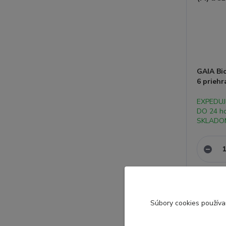
GAIA Bi
6 prieh
EXPEDU
DO 24 h
SKLADO
S
úbory cookies použív