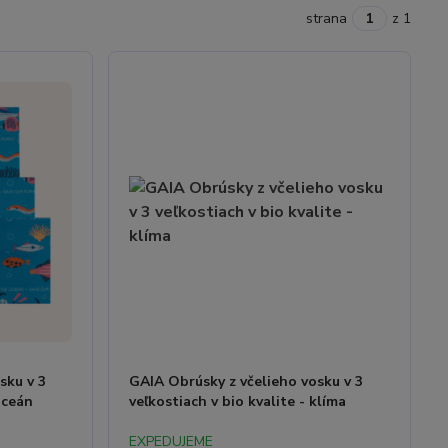
strana
z 1
sku v 3
GAIA Obrúsky z včelieho vosku v 3
oceán
veľkostiach v bio kvalite - klíma
EXPEDUJEME