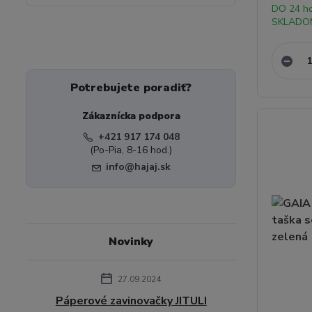
DO 24 h
SKLADO
Potrebujete poradiť?
Zákaznícka podpora
+421 917 174 048
(Po-Pia, 8-16 hod.)
info@hajaj.sk
Novinky
27.09.2024
Páperové zavinovačky JITULI