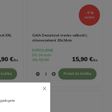
- 6 %
16,90 €
osť XXL
GAIA Desiatové vrecko veľkosť L
olivovozelená 20x24cm
EXPEDUJEME
DO 24 hod✓
,90 €
15,90 €
SKLADOM
/
ks
/
ks
 košíka
Pridať do košíka
jadrujete