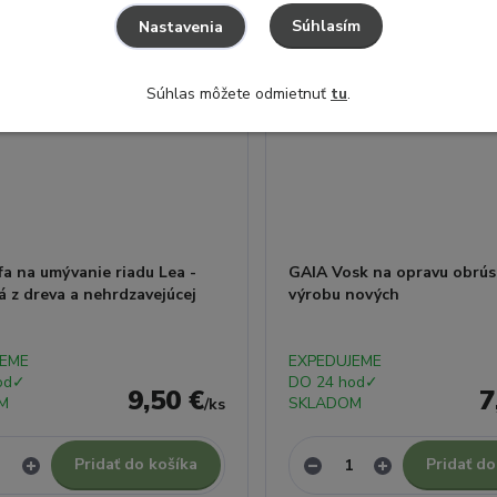
Súhlasím
Nastavenia
Súhlas môžete odmietnuť
tu
.
a na umývanie riadu Lea -
GAIA Vosk na opravu obrús
 z dreva a nehrdzavejúcej
výrobu nových
JEME
EXPEDUJEME
od✓
DO 24 hod✓
9,50 €
7
M
SKLADOM
/
ks
Pridať do košíka
Pridať do