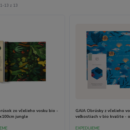
1-13 z 13
úsok zo včelieho vosku bio -
GAIA Obrúsky z včelieho vo
0x100cm jungle
veľkostiach v bio kvalite - 
JEME
EXPEDUJEME