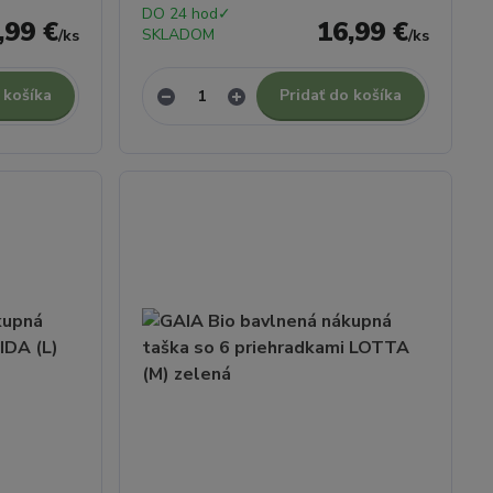
DO 24 hod✓
,99 €
16,99 €
SKLADOM
/
ks
/
ks
 košíka
Pridať do košíka