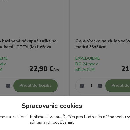
o bavlnená nákupná taška so
GAIA Vrecko na chlieb veľk
radkami LOTTA (M) béžová
modrá 33x30cm
JEME
EXPEDUJEME
od✓
DO 24 hod✓
22,90 €
21
M
SKLADOM
/
ks
Pridať do košíka
Pridať do
Spracovanie cookies
ame na zaistenie funkčnosti webu. Ďaľším prechádzaním nášho webu vy
súhlas s ich používáním.