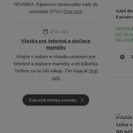
NOVINKA: Páperové zavinovačky sady do
GAIA Bi
postieľok JITULI
čítať celé
6 priehr
EXPEDU
27.03.2022
DO 24 h
SKLADO
Všetko pre tehotné a dojčiace
mamičky
Vitajte v našom e-shopíku určenom pre
tehotné a dojčiace mamičky a ich bábätka.
Tešíme sa na Váš nákup. Tím hajaj.sk
čítať
celé
Zobraziť všetky novinky