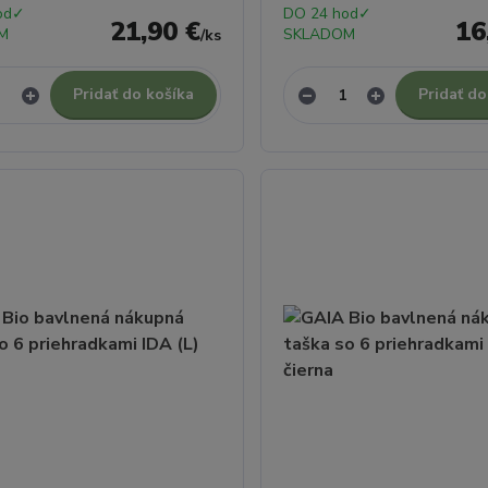
od✓
DO 24 hod✓
21,90 €
16
M
SKLADOM
/
ks
Pridať do košíka
Pridať do