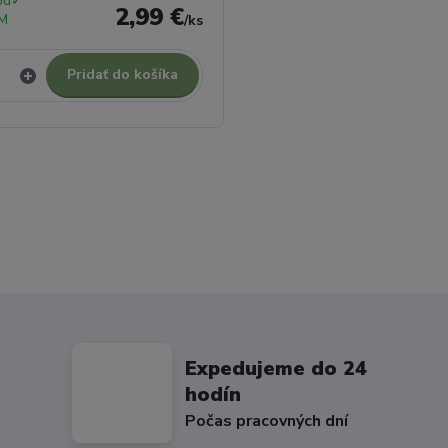
od✓
2,99 €
M
/
ks
Pridať do košíka
Expedujeme do 24
hodín
Počas pracovných dní