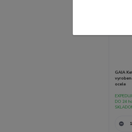
GAIA Kef
vyrobená
ocele
EXPEDU
DO 24 h
SKLADO