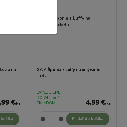
kov a na
GAIA Šponia z Luffy na umývanie
riadu
EXPEDUJEME
DO 24 hod✓
,99 €
4,99 €
SKLADOM
/
ks
/
ks
 košíka
Pridať do košíka