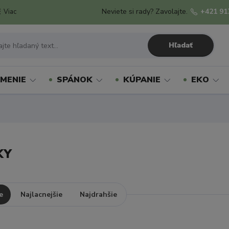
Neviete si rady? Zavolajte.
+421 91
Viac
Hľadať
MENIE
SPÁNOK
KÚPANIE
EKO
KY
e
Najlacnejšie
Najdrahšie