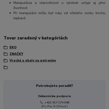
Manipulácia a starostlivosť o výrobok určuje aj jeho
životnosť.
Pri manipulácii môžu byť ruky od včelieho vosku trochu
lepkavé.
Tovar zaradený v kategóriách
EKO
ZNAČKY
Vrecká a obaly na potraviny
Potrebujete poradiť?
Zákaznícka podpora
+421 917 174 048
(Po-Pia, 8-16 hod.)