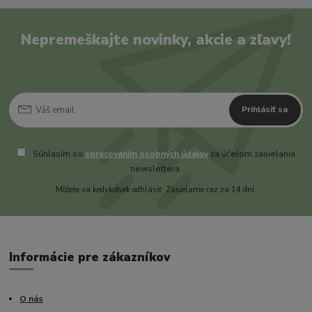
Nepremeškajte novinky, akcie a zľavy!
Prihlásiť sa
Súhlasím so
spracovaním osobných údajov
za účelom zasielania
newslettera.
Môžete sa kedykoľvek odhlásiť. Zasielame raz za 14 dní.
Informácie pre zákazníkov
O nás