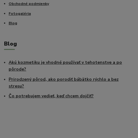
Obchodné podmienky
Fotogaléria
Blog
Blog
Akú kozmetiku je vhodné používať v tehotenstve a po
pôrode?
Prirodzený pôrod, ako porodiť bábätko rýchlo a bez
stresu?
Čo potrebujem vedieť, keď chcem dojčiť?