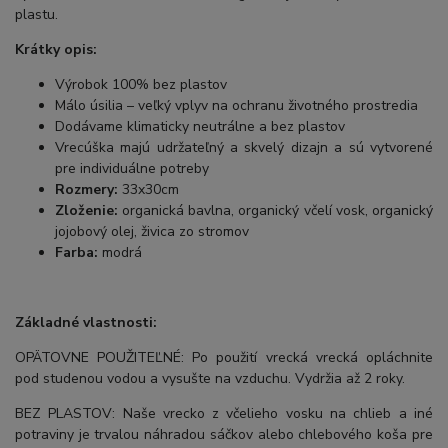
plastu.
Krátky opis:
Výrobok 100% bez plastov
Málo úsilia – veľký vplyv na ochranu životného prostredia
Dodávame klimaticky neutrálne a bez plastov
Vrecúška majú udržateľný a skvelý dizajn a sú vytvorené
pre individuálne potreby
Rozmery:
33x30cm
Zloženie:
organická bavlna, organický včelí vosk, organický
jojobový olej, živica zo stromov
Farba:
modrá
Základné vlastnosti:
OPÄTOVNE POUŽITEĽNÉ: Po použití vrecká vrecká opláchnite
pod studenou vodou a vysušte na vzduchu. Vydržia až 2 roky.
BEZ PLASTOV: Naše vrecko z včelieho vosku na chlieb a iné
potraviny je trvalou náhradou sáčkov alebo chlebového koša pre