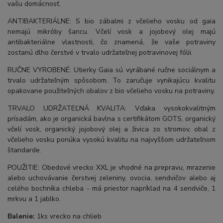
vašu domácnosť.
ANTIBAKTERIÁLNE: S bio zábalmi z včelieho vosku od gaia
nemajú mikróby šancu. Včelí vosk a jojobový olej majú
antibakteriálne vlastnosti, čo znamená, že vaše potraviny
zostanú dlho čerstvé v trvalo udržateľnej potravinovej fólii.
RUČNE VYROBENÉ: Utierky Gaia sú vyrábané ručne sociálnym a
trvalo udržateľným spôsobom. To zaručuje vynikajúcu kvalitu
opakovane použiteľných obalov z bio včelieho vosku na potraviny.
TRVALO UDRŽATEĽNÁ KVALITA: Vďaka vysokokvalitným
prísadám, ako je organická bavlna s certifikátom GOTS, organický
včelí vosk, organický jojobový olej a živica zo stromov, obal z
včelieho vosku ponúka vysokú kvalitu na najvyššom udržateľnom
štandarde.
POUŽITIE: Obedové vrecko XXL je vhodné na prepravu, mrazenie
alebo uchovávanie čerstvej zeleniny, ovocia, sendvičov alebo aj
celého bochníka chleba - má priestor napríklad na 4 sendviče, 1
mrkvu a 1 jablko.
Balenie:
1ks vrecko na chlieb