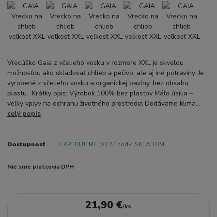
Vrecúško Gaia z včelieho vosku v rozmere XXL je skvelou
možnosťou ako skladovať chlieb a pečivo, ale aj iné potraviny. Je
vyrobené z včelieho vosku a organickej bavlny, bez obsahu
plastu. Krátky opis: Výrobok 100% bez plastov Málo úsilia –
veľký vplyv na ochranu životného prostredia Dodávame klima...
celý popis
Dostupnosť
EXPEDUJEME DO 24 hod✓ SKLADOM
Nie sme platcovia DPH
21,90 €
/
ks