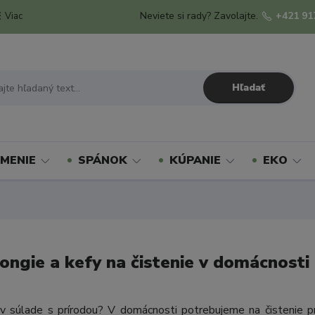
Neviete si rady? Zavolajte.
+421 91
Viac
Hľadať
MENIE
SPÁNOK
KÚPANIE
EKO
ongie a kefy na čistenie v domácnosti
 v súlade s prírodou? V domácnosti potrebujeme na čistenie prie