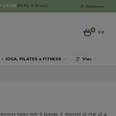
7 174 048
(Po-Pia, 8-16 hod.)
Prihlásenie
0
0 €
Viac
JOGA, PILATES a FITNESS
storov hubky, kefy či špongie. K dispozícii sú však už aj