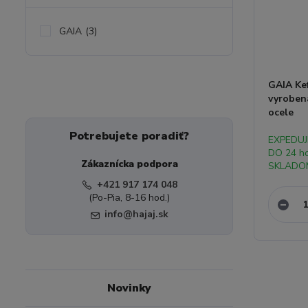
GAIA
(3)
GAIA Kef
vyrobená
ocele
Potrebujete poradiť?
EXPEDU
DO 24 h
Zákaznícka podpora
SKLADO
+421 917 174 048
(Po-Pia, 8-16 hod.)
info@hajaj.sk
Novinky