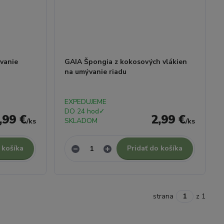
vanie
GAIA Špongia z kokosových vlákien
na umývanie riadu
EXPEDUJEME
DO 24 hod✓
,99 €
2,99 €
SKLADOM
/
ks
/
ks
 košíka
Pridať do košíka
strana
z 1