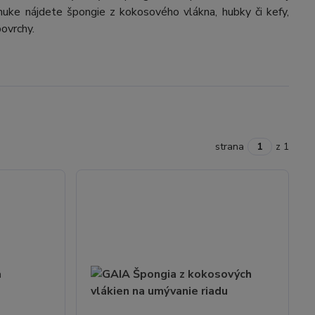
onuke nájdete špongie z kokosového vlákna, hubky či kefy,
povrchy.
strana
z 1