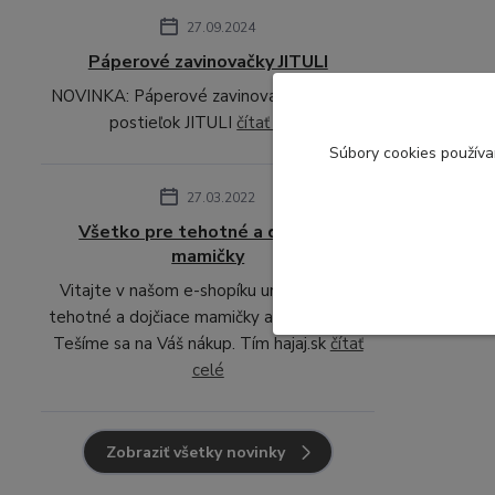
27.09.2024
Páperové zavinovačky JITULI
NOVINKA: Páperové zavinovačky sady do
postieľok JITULI
čítať celé
S
úbory cookies použív
27.03.2022
Všetko pre tehotné a dojčiace
mamičky
Vitajte v našom e-shopíku určenom pre
tehotné a dojčiace mamičky a ich bábätka.
Tešíme sa na Váš nákup. Tím hajaj.sk
čítať
celé
Zobraziť všetky novinky