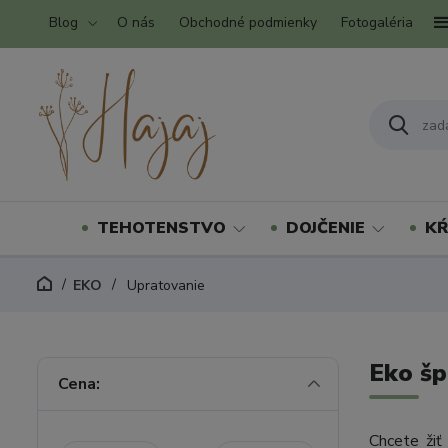
Blog
O nás
Obchodné podmienky
Fotogaléria
TEHOTENSTVO
DOJČENIE
KŔ
EKO
Upratovanie
Eko šp
Cena:
Chcete žiť