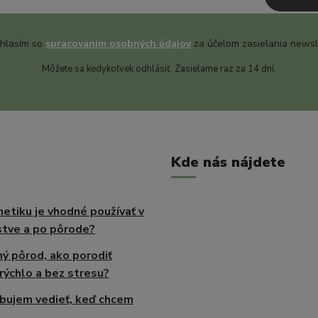
hlasím so
spracovaním osobných údajov
za účelom zasielania newsl
Môžete sa kedykoľvek odhlásiť. Zasielame raz za 14 dní.
Kde nás nájdete
etiku je vhodné používať v
tve a po pôrode?
ný pôrod, ako porodiť
rýchlo a bez stresu?
bujem vedieť, keď chcem