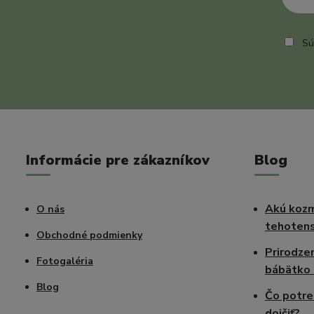
Sú
Informácie pre zákazníkov
Blog
Akú kozm
O nás
tehotens
Obchodné podmienky
Prirodze
Fotogaléria
bábätko 
Blog
Čo potre
dojčiť?