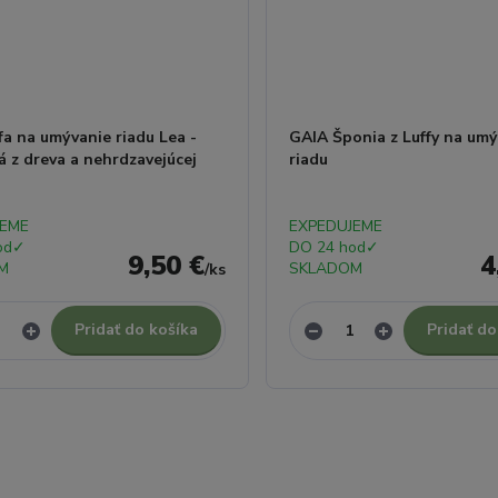
a na umývanie riadu Lea -
GAIA Šponia z Luffy na umý
 z dreva a nehrdzavejúcej
riadu
JEME
EXPEDUJEME
od✓
DO 24 hod✓
9,50 €
4
M
SKLADOM
/
ks
Pridať do košíka
Pridať do