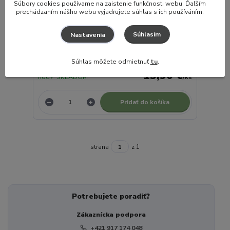
- 16 %
S
úbory cookies používame na zaistenie funkčnosti webu. Ďaľším
18,90 €
prechádzaním nášho webu vyjadrujete súhlas s ich používáním.
Súhlasím
Nastavenia
Haakaa Silikónová forma na mrazenie jedla a
materského mlieka 6x70ml - modrá
Súhlas môžete odmietnuť
tu
.
EXPEDUJEME DO 24
15,90 €
hod✓ SKLADOM
/
ks
Pridať do košíka
strana
z 1
Potrebujete poradiť?
Zákaznícka podpora
+421 917 174 048