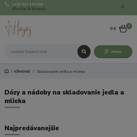
+421 917 174 048
(Po-Pia, 8-16 hod.)
0
0 €
Menu
KŔMENIE
Skladovanie jedla a mlieka
Dózy a nádoby na skladovanie jedla a
mlieka
Najpredávanejšie