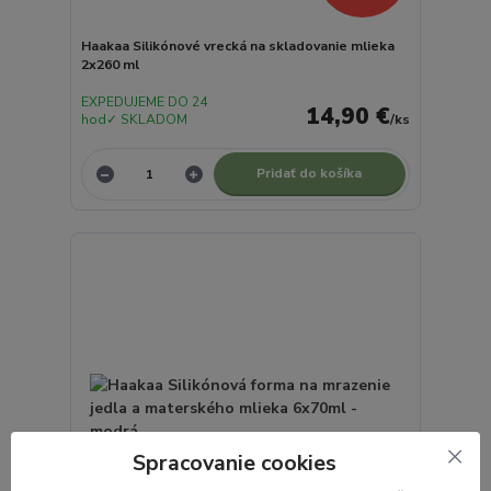
Haakaa Silikónové vrecká na skladovanie mlieka
2x260 ml
EXPEDUJEME DO 24
14,90 €
hod✓ SKLADOM
/
ks
Pridať do košíka
Spracovanie cookies