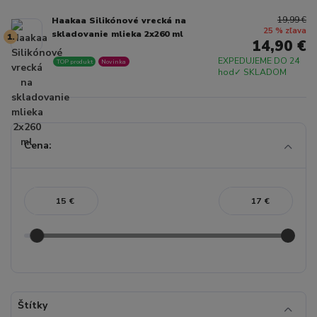
19,99 €
Haakaa Silikónové vrecká na
25 % zľava
skladovanie mlieka 2x260 ml
1.
14,90 €
EXPEDUJEME DO 24
TOP produkt
Novinka
hod✓ SKLADOM
Cena:
€
€
Štítky