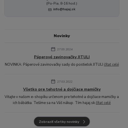
(Po-Pia, 8-16 hod.)
info@hajaj.sk
Novinky
27.09.2024
Páperové zavinovačky JITULI
NOVINKA: Páperové zavinovačky sady do postieľok JITULI
čítať celé
27.03.2022
Všetko pre tehotné a dojčiace mamičky
Vitajte v našom e-shopíku určenom pre tehotné a dojčiace mamičky a
ich bábätka. Tešíme sa na Váš nákup. Tím hajaj.sk
čítať celé
Zobraziť všetky novinky