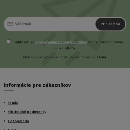
Prihlásiť sa
Súhlasím so
spracovaním osobných údajov
za účelom zasielania
newslettera.
Môžete sa kedykoľvek odhlásiť. Zasielame raz za 14 dní.
Informácie pre zákazníkov
O nás
Obchodné podmienky
Fotogaléria