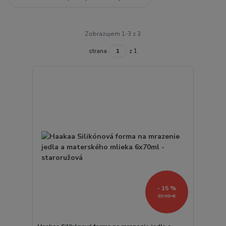
Zobrazujem 1-3 z 3
strana
z 1
- 15 %
19,90 €