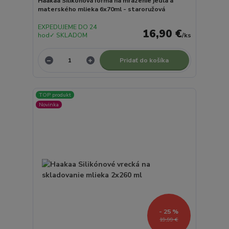
Haakaa Silikónová forma na mrazenie jedla a
materského mlieka 6x70ml - staroružová
EXPEDUJEME DO 24
16,90 €
hod✓ SKLADOM
/
ks
Pridať do košíka
TOP produkt
Novinka
- 25 %
19,99 €