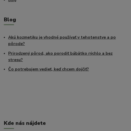
Blog
Blog
Akú kozmetiku je vhodné používať v tehotenstve a po
pôrode?
Prirodzený pôrod, ako porodiť bábätko rýchlo a bez
stresu?
Čo potrebujem vedieť, keď chcem dojčiť?
Kde nás nájdete