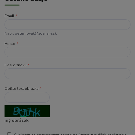
Email
*
Napr. peternovak@zoznam.sk
Heslo
*
Heslo znovu
*
Opíšte text obrázku
*
iný obrázok
Súhlasím so
spracovaním osobných údajov
pre účely registrácie.