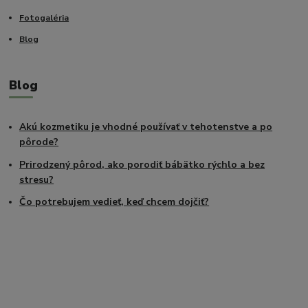
Fotogaléria
Blog
Blog
Akú kozmetiku je vhodné používať v tehotenstve a po
pôrode?
Prirodzený pôrod, ako porodiť bábätko rýchlo a bez
stresu?
Čo potrebujem vedieť, keď chcem dojčiť?