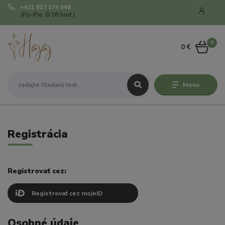
+421 917 174 048
(Po-Pia, 8-16 hod.)
0
0 €
Menu
Registrácia
Registrovať cez:
Registrovať cez mojeID
Osobné údaje