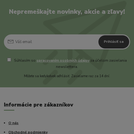
Nepremeškajte novinky, akcie a zľavy!
Prihlásiť sa
Súhlasím so
spracovaním osobných údajov
za účelom zasielania
newslettera.
Môžete sa kedykoľvek odhlásiť. Zasielame raz za 14 dní.
Informácie pre zákazníkov
O nás
Obchodné podmienky