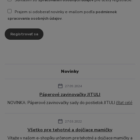
Prajem si odoberať novinky e-mailom podľa
podmienok
spracovania osobných údajov
.
Registrovať sa
Novinky
27.09.2024
Páperové zavinovačky JITULI
NOVINKA: Páperové zavinovačky sady do postieľok JITULI
čítať celé
27.03.2022
Všetko pre tehotné a dojčiace mamičky
Vitajte v našom e-shopíku určenom pre tehotné a dojčiace mamičky a