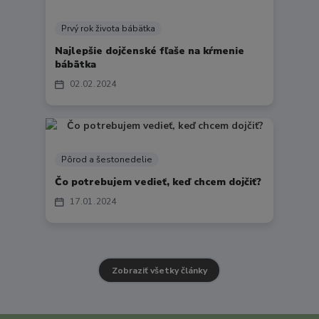
Prvý rok života bábätka
Najlepšie dojčenské fľaše na kŕmenie
bábätka
02
02
2024
Pôrod a šestonedelie
Čo potrebujem vedieť, keď chcem dojčiť?
17
01
2024
Zobraziť všetky články