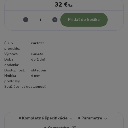
32 €
/
ks
Pridať do košíka
Číslo
GA1693
produktu:
Výrobca:
GAIAM
Doba
do 2 dní
dodania:
Dostupnosť:
skladom
Hrúbka
6 mm
podložky:
Strážiť cenu / dostupnosť
Kompletné špecifikácie
Parametre
Komentáre
0