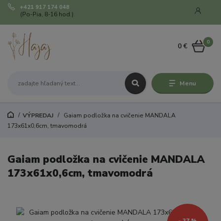
+421 917 174 048
(Po-Pia, 8-16 hod.)
0
0 €
Menu
VÝPREDAJ
Gaiam podložka na cvičenie MANDALA
173x61x0,6cm, tmavomodrá
Gaiam podložka na cvičenie MANDALA
173x61x0,6cm, tmavomodrá
- 27 %