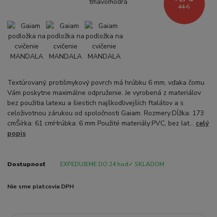
44 €
Textúrovaný, protišmykový povrch má hrúbku 6 mm, vďaka čomu
Vám poskytne maximálne odpruženie. Je vyrobená z materiálov
bez použitia latexu a šiestich najškodlivejších ftalátov a s
celoživotnou zárukou od spoločnosti Gaiam. Rozmery:Dĺžka: 173
cmŠírka: 61 cmHrúbka: 6 mm Použité materiály:PVC, bez lat...
celý
popis
Dostupnosť
EXPEDUJEME DO 24 hod✓ SKLADOM
Nie sme platcovia DPH