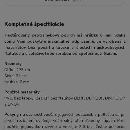
Kompletné špecifikácie
Textúrovaný, protišmykový povrch má hrúbku 6 mm, vďaka
čomu Vám poskytne maximálne odpruženie. Je vyrobená z
materiálov bez použitia latexu a šiestich najškodlivejších
ftalátov a s celoživotnou zárukou od spoločnosti Gaiam.
Rozmery:
Dĺžka: 173 cm
Šírka: 61 cm
Hrúbka: 6 mm
Použité materiály:
PVC, bez latexu. Bez 6P: bez ftalátov DEHP, DBP, BBP, DINP, DIDP
a DNOP.
Pokyny na starostlivosť:
Z jogových podložiek s potlačou sa pri
prvom rozbalení uvoľňuje veľmi silný, ale neškodný zápach. Pred
použitím jogamatku rozviňte a vetrajte 2-3 dni. Čistite pomocou