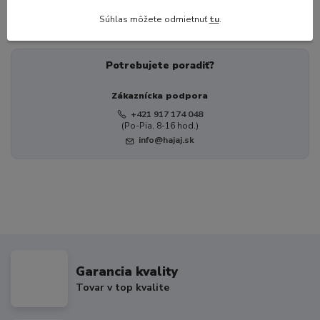
Klasické podložky
Súhlas môžete odmietnuť
tu
.
Potrebujete poradiť?
Zákaznícka podpora
+421 917 174 048
(Po-Pia, 8-16 hod.)
info@hajaj.sk
Garancia kvality
Tovar v top kvalite