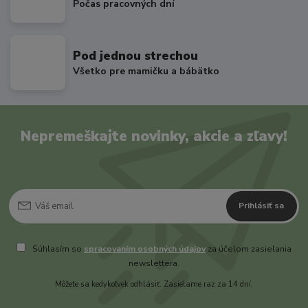
Počas pracovných dní
Pod jednou strechou
Všetko pre mamičku a bábätko
Nepremeškajte novinky, akcie a zľavy!
Prihlásiť sa
Súhlasím so
spracovaním osobných údajov
za účelom zasielania
newslettera.
Môžete sa kedykoľvek odhlásiť. Zasielame raz za 14 dní.