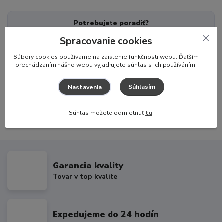
Potrebujete poradiť?
Spracovanie cookies
Zákaznícka podpora
+421 917 174 048
S
úbory cookies používame na zaistenie funkčnosti webu. Ďaľším
(Po-Pia, 8-16 hod.)
prechádzaním nášho webu vyjadrujete súhlas s ich používáním.
info@hajaj.sk
Súhlasím
Nastavenia
Súhlas môžete odmietnuť
tu
.
Garancia kvality
Tovar v top kvalite
Expedujeme do 24 hodín