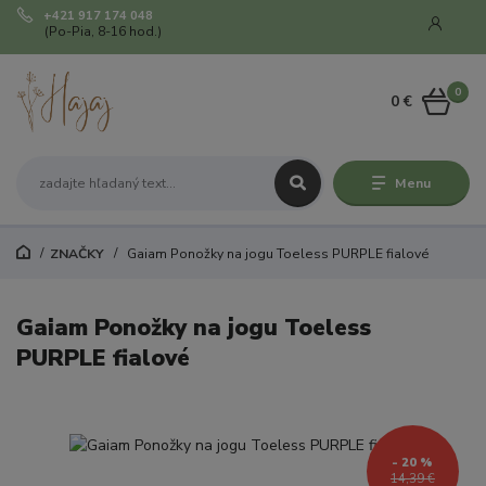
+421 917 174 048
(Po-Pia, 8-16 hod.)
0
0 €
Menu
ZNAČKY
Gaiam Ponožky na jogu Toeless PURPLE fialové
Gaiam Ponožky na jogu Toeless
PURPLE fialové
- 20 %
14,39 €