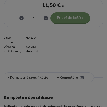
11,50 €
/
ks
Pridať do košíka
Číslo
GA210
produktu:
Výrobca:
GAIAM
Strážiť cenu / dostupnosť
Kompletné špecifikácie
Komentáre
0
Kompletné špecifikácie
Jedinečný dizajn ponožiek zabezpečuje protišmykový povrch.