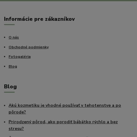
Informácie pre zákazníkov
O nás
Obchodné podmienky
Fotogaléria
Blog
Blog
Akú kozmetiku je vhodné používať v tehotenstve a po
pôrode?
Prirodzený pôrod, ako porodiť bábätko rýchlo a bez
stresu?