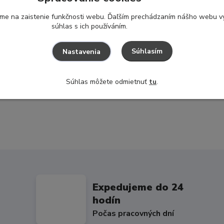
ame na zaistenie funkčnosti webu. Ďaľším prechádzaním nášho webu vy
súhlas s ich používáním.
Súhlasím
Nastavenia
Súhlas môžete odmietnuť
tu
.
Expedujeme do 24
hodín
Počas pracovných dní