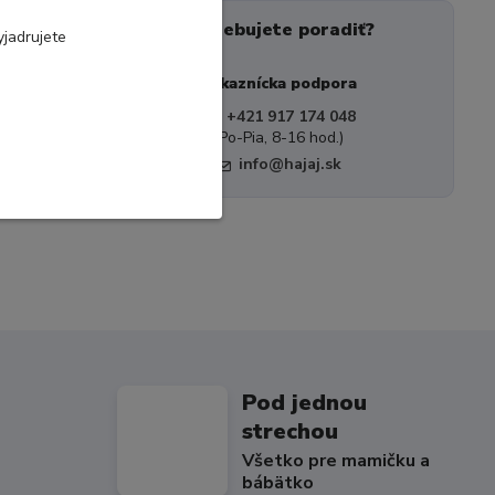
Potrebujete poradiť?
jadrujete
Zákaznícka podpora
+421 917 174 048
(Po-Pia, 8-16 hod.)
info@hajaj.sk
Pod jednou
strechou
Všetko pre mamičku a
bábätko