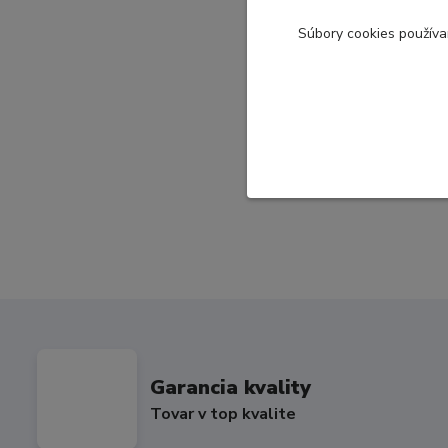
S
úbory cookies použív
Garancia kvality
Tovar v top kvalite