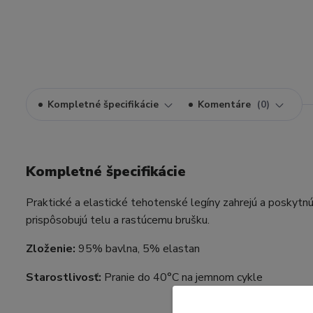
Kompletné špecifikácie
Komentáre
0
Kompletné špecifikácie
Praktické a elastické tehotenské legíny zahrejú a poskytn
prispôsobujú telu a rastúcemu brušku.
Zloženie:
95% bavlna, 5% elastan
Starostlivosť:
Pranie do 40°C na jemnom cykle