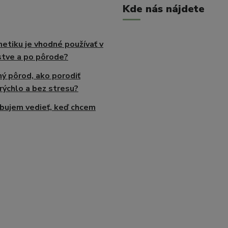
Kde nás nájdete
etiku je vhodné používať v
tve a po pôrode?
ný pôrod, ako porodiť
rýchlo a bez stresu?
bujem vedieť, keď chcem