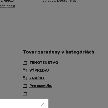
DN9910
Výrobca:
Doctor Nap
dostupnosť
Tovar zaradený v kategóriách
TEHOTENSTVO
VÝPREDAJ
ZNAČKY
Pre mamičku