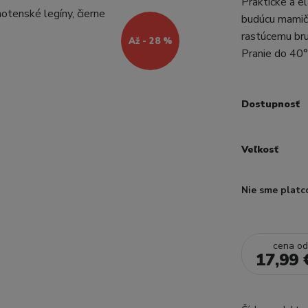
Praktické a e
budúcu mamičk
rastúcemu bru
Až - 28 %
Pranie do 40
Dostupnosť
Veľkosť
Nie sme platc
cena o
17,99 