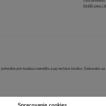
Číslo produktu:
Strážiť cenu / 
ú pohodlie pre budúcu mamičku a jej rastúce bruško. Dokonale sa
Spracovanie cookies