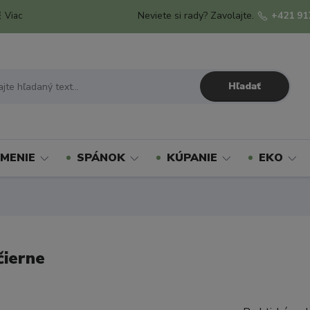
Neviete si rady? Zavolajte.
+421 91
Viac
Hľadať
MENIE
SPÁNOK
KÚPANIE
EKO
ierne