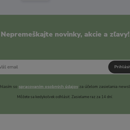
Nepremeškajte novinky, akcie a zľavy!
Prihlási
hlasím so
spracovaním osobných údajov
za účelom zasielania newsl
Môžete sa kedykoľvek odhlásiť. Zasielame raz za 14 dní.