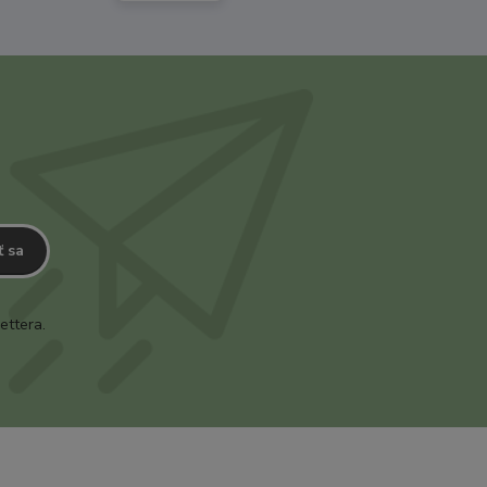
ť sa
ettera.