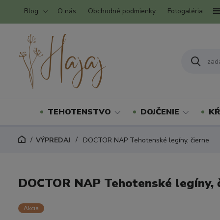
Blog
O nás
Obchodné podmienky
Fotogaléria
TEHOTENSTVO
DOJČENIE
KŔ
VÝPREDAJ
DOCTOR NAP Tehotenské legíny, čierne
DOCTOR NAP Tehotenské legíny, č
Akcia