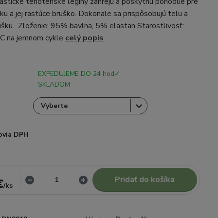
lastické tehotenské legíny zahrejú a poskytnú pohodlie pre
u a jej rastúce bruško. Dokonale sa prispôsobujú telu a
šku. Zloženie: 95% bavlna, 5% elastan Starostlivosť:
°C na jemnom cykle
celý popis
EXPEDUJEME DO 24 hod✓
SKLADOM
ovia DPH
d
Pridať do košíka
€
/
ks