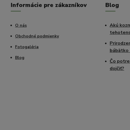
Informácie pre zákazníkov
Blog
Akú kozm
O nás
tehotens
Obchodné podmienky
Prirodze
Fotogaléria
bábätko 
Blog
Čo potre
dojčiť?