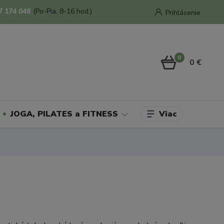
7 174 048
(Po-Pia, 8-16 hod.)
Prihlásenie
0
0 €
Viac
JOGA, PILATES a FITNESS