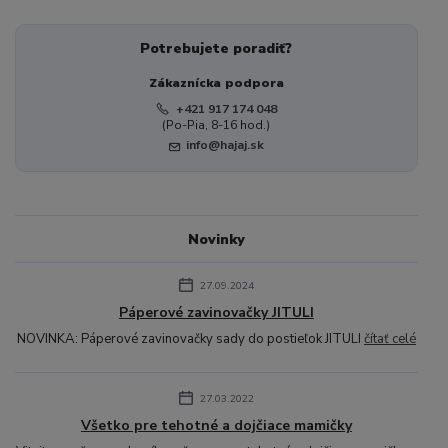
Potrebujete poradiť?
Zákaznícka podpora
+421 917 174 048
(Po-Pia, 8-16 hod.)
info@hajaj.sk
Novinky
27.09.2024
Páperové zavinovačky JITULI
NOVINKA: Páperové zavinovačky sady do postieľok JITULI
čítať celé
27.03.2022
Všetko pre tehotné a dojčiace mamičky