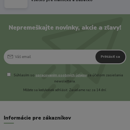
Nepremeškajte novinky, akcie a zľavy!
Prihlásiť sa
Súhlasím so
spracovaním osobných údajov
za účelom zasielania
newslettera.
Môžete sa kedykoľvek odhlásiť. Zasielame raz za 14 dní.
Informácie pre zákazníkov