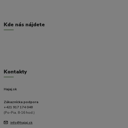
Kde nás nájdete
Kontakty
Hajaj.sk
Zákaznícka podpora
+421 917 174 048
(Po-Pia, 8-16 hod.)
info@hajaj.sk