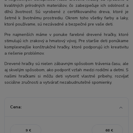
kvalitných prírodných materiálov, čo zabezpečuje ich odolnosť a
dlhú životnosť. Sú vyrobené z certifikovaného dreva, ktoré je
šetrné k životnému prostrediu. Okrem toho všetky farby a laky,
ktoré používame, sú nezávadné a bezpečné pre vaše deti.
Pre najmenších máme v ponuke farebné drevené hračky, ktoré
stimulujú ich zrakový a hmatový vývoj. Pre staršie deti ponúkame
komplexnejšie konštrukčné hračky, ktoré podporujú ich kreativitu
a riešenie problémov.
Drevené hračky sú nielen zábavným spôsobom trávenia času, ale
aj skvelým spôsobom, ako podporiť vzťah medzi rodičmi a deťmi. S
našimi hračkami si môžu deti vytvoriť vlastné príbehy, rozvíjať
sociálne zručnosti a vytvárať nezabudnuteľné spomienky.
Cena:
€
€