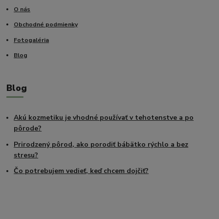
O nás
Obchodné podmienky
Fotogaléria
Blog
Blog
Akú kozmetiku je vhodné používať v tehotenstve a po
pôrode?
Prirodzený pôrod, ako porodiť bábätko rýchlo a bez
stresu?
Čo potrebujem vedieť, keď chcem dojčiť?