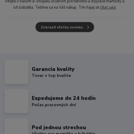
Vitajte v našom e-shopíku určenom pre tehotné a dojčiace mamičky a
ich bábätka. Tešíme sa na Váš nákup. Tím hajaj.sk
čítať celé
Zobraziť všetky novinky
Garancia kvality
Tovar v top kvalite
Expedujeme do 24 hodín
Počas pracovných dní
Pod jednou strechou
Všetko pre mamičku a bábätko