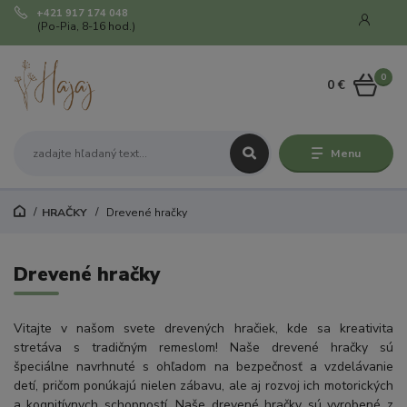
+421 917 174 048
(Po-Pia, 8-16 hod.)
0
0 €
Menu
HRAČKY
Drevené hračky
Drevené hračky
Vitajte v našom svete drevených hračiek, kde sa kreativita
stretáva s tradičným remeslom! Naše drevené hračky sú
špeciálne navrhnuté s ohľadom na bezpečnosť a vzdelávanie
detí, pričom ponúkajú nielen zábavu, ale aj rozvoj ich motorických
a kognitívnych schopností. Naše drevené hračky sú vyrobené z