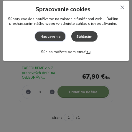
Spracovanie cookies
S
úbory cookies používame na zaistenie funkčnosti webu. Ďaľším
prechádzaním nášho webu vyjadrujete súhlas s ich používáním.
Súhlasím
Nastavenia
Súhlas môžete odmietnuť
tu
.
TINY LOVE Drevené odrážadlo BOHO CHIC
EXPEDUJEME do 7
pracovných dní✓ na
67,90 €
OBJEDNÁVKU
/
ks
Pridať do košíka
strana
z 1