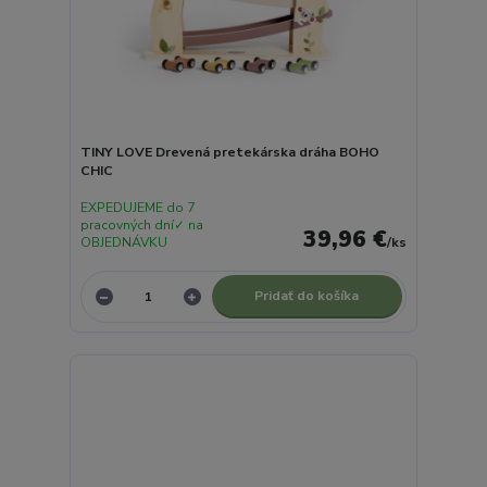
TINY LOVE Drevená pretekárska dráha BOHO
CHIC
EXPEDUJEME do 7
pracovných dní✓ na
39,96 €
OBJEDNÁVKU
/
ks
Pridať do košíka