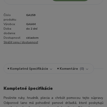
Číslo
GA159
produktu:
Výrobca:
GAIAM
Doba
do 2 dní
dodania:
Dostupnosť:
skladom
Strážiť cenu / dostupnosť
Kompletné špecifikácie
Komentáre
0
Kompletné špecifikácie
Posilnite ruky, hrudník, plecia a chrbát pomocou tejto súpravy.
Odporové lano má pohodlné penové držadlá, ktoré poskytujú