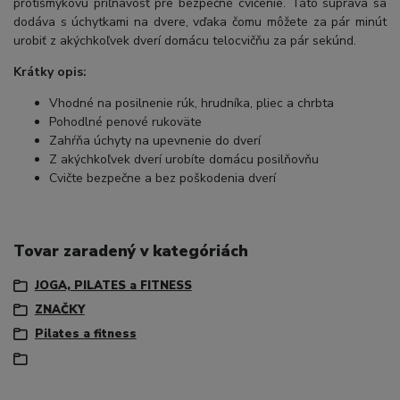
protišmykovú priľnavosť pre bezpečné cvičenie. Táto súprava sa
dodáva s úchytkami na dvere, vďaka čomu môžete za pár minút
urobiť z akýchkoľvek dverí domácu telocvičňu za pár sekúnd.
Krátky opis:
Vhodné na posilnenie rúk, hrudníka, pliec a chrbta
Pohodlné penové rukoväte
Zahŕňa úchyty na upevnenie do dverí
Z akýchkoľvek dverí urobíte domácu posilňovňu
Cvičte bezpečne a bez poškodenia dverí
Tovar zaradený v kategóriách
JOGA, PILATES a FITNESS
ZNAČKY
Pilates a fitness