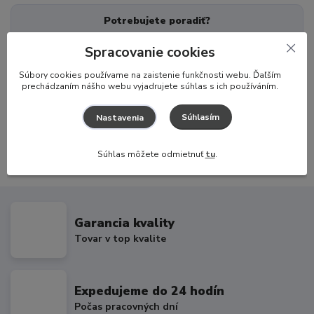
Potrebujete poradiť?
Spracovanie cookies
Zákaznícka podpora
+421 917 174 048
S
úbory cookies používame na zaistenie funkčnosti webu. Ďaľším
(Po-Pia, 8-16 hod.)
prechádzaním nášho webu vyjadrujete súhlas s ich používáním.
info@hajaj.sk
Súhlasím
Nastavenia
Súhlas môžete odmietnuť
tu
.
Garancia kvality
Tovar v top kvalite
Expedujeme do 24 hodín
Počas pracovných dní