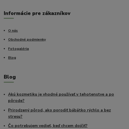
Informácie pre zákazníkov
O nás
Obchodné podmienky
Fotogaléria
Blog
Blog
Akú kozmetiku je vhodné používať v tehotenstve a po
pôrode?
Prirodzený pôrod, ako porodiť bábätko rýchlo a bez
stresu?
Čo potrebujem vedieť, keď chcem dojčiť?