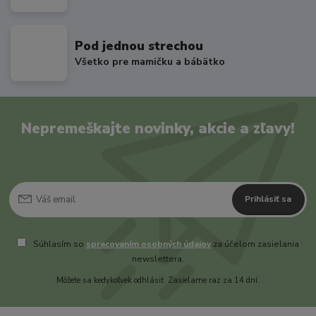
Pod jednou strechou
Všetko pre mamičku a bábätko
Nepremeškajte novinky, akcie a zľavy!
Prihlásiť sa
Súhlasím so
spracovaním osobných údajov
za účelom zasielania
newslettera.
Môžete sa kedykoľvek odhlásiť. Zasielame raz za 14 dní.