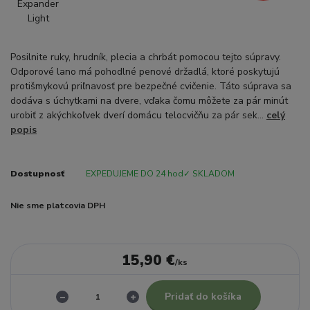
Posilnite ruky, hrudník, plecia a chrbát pomocou tejto súpravy.
Odporové lano má pohodlné penové držadlá, ktoré poskytujú
protišmykovú priľnavosť pre bezpečné cvičenie. Táto súprava sa
dodáva s úchytkami na dvere, vďaka čomu môžete za pár minút
urobiť z akýchkoľvek dverí domácu telocvičňu za pár sek...
celý
popis
Dostupnosť
EXPEDUJEME DO 24 hod✓ SKLADOM
Nie sme platcovia DPH
15,90 €
/
ks
Pridať do košíka