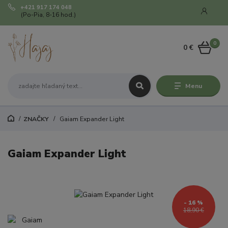
+421 917 174 048
(Po-Pia, 8-16 hod.)
0
0 €
Menu
ZNAČKY
Gaiam Expander Light
Gaiam Expander Light
- 16 %
18,90 €