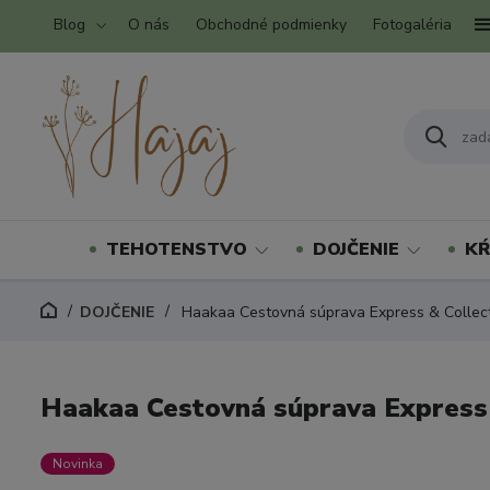
Blog
O nás
Obchodné podmienky
Fotogaléria
TEHOTENSTVO
DOJČENIE
KŔ
DOJČENIE
Haakaa Cestovná súprava Express & Collec
Haakaa Cestovná súprava Express 
Novinka