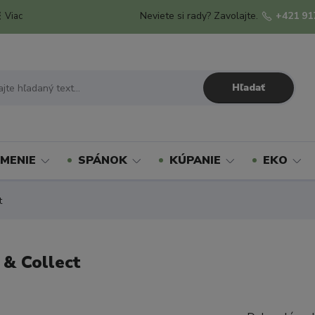
Neviete si rady? Zavolajte.
+421 91
Viac
Hľadať
MENIE
SPÁNOK
KÚPANIE
EKO
t
& Collect