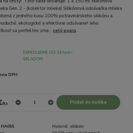
 na cesty! Táto sada obsahuje: 1 x 150 ml silikónová
eka Gen. 2 - (kolektor mlieka) Silikónová odsávačka mlieka
obená z jedného kusu 100% potravinárskeho silikónu a
noduché, ekologické a efektívne odsávanie! Jeho
kosť sa perfektne zme...
celý popis
EXPEDUJEME DO 24 hod✓
SKLADOM
ovia DPH
€
Pridať do košíka
/
ks
HA055
Materiál:
silikón
aa
Strážiť cenu / dostupnosť