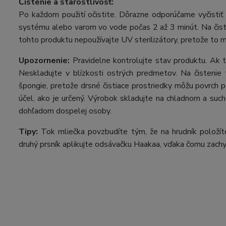
Čistenie a starostlivosť:
Po každom použití očistite. Dôrazne odporúčame vyčistiť
systému alebo varom vo vode počas 2 až 3 minút. Na čiste
tohto produktu nepoužívajte UV sterilizátory, pretože to m
Upozornenie:
Pravidelne kontrolujte stav produktu. Ak t
Neskladujte v blízkosti ostrých predmetov. Na čistenie
špongie, pretože drsné čistiace prostriedky môžu povrch p
účel, ako je určený. Výrobok skladujte na chladnom a suc
dohľadom dospelej osoby.
Tipy:
Tok mliečka povzbudíte tým, že na hrudník položíte
druhý prsník aplikujte odsávačku Haakaa, vďaka čomu zachy