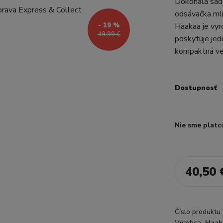
Dokonalá sada
odsávačka mli
- 19 %
Haakaa je vyr
49,99 €
poskytuje jed
kompaktná veľ
Dostupnosť
Nie sme platc
40,50 
Číslo produktu:
Výrobca:
Haak