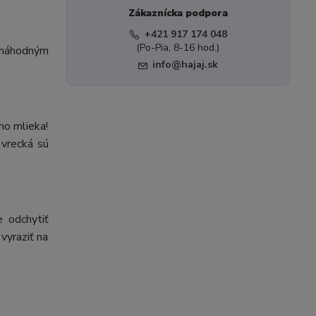
Zákaznícka podpora
+421 917 174 048
(Po-Pia, 8-16 hod.)
 náhodným
info@hajaj.sk
ho mlieka!
 vrecká sú
 odchytiť
vyraziť na