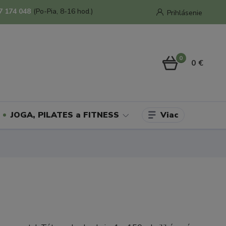
7 174 048
(Po-Pia, 8-16 hod.)
Prihlásenie
0
0 €
Viac
JOGA, PILATES a FITNESS