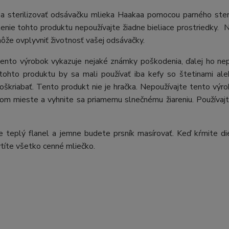
 a sterilizovať odsávačku mlieka Haakaa pomocou parného ster
nie tohto produktu nepoužívajte žiadne bieliace prostriedky. N
ôže ovplyvniť životnosť vašej odsávačky.
ento výrobok vykazuje nejaké známky poškodenia, ďalej ho nep
 tohto produktu by sa mali používať iba kefy so štetinami a
oškriabať. Tento produkt nie je hračka. Nepoužívajte tento výro
hom mieste a vyhnite sa priamemu slnečnému žiareniu. Používaj
 teplý flanel a jemne budete prsník masírovať. Keď kŕmite di
títe všetko cenné mliečko.