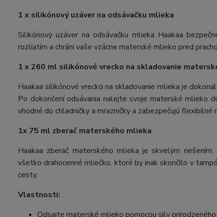
1 x silikónový uzáver na odsávačku mlieka
Silikónový uzáver na odsávačku mlieka Haakaa bezpečne
rozliatím a chráni vaše vzácne materské mlieko pred prach
1 x 260 ml silikónové vrecko na skladovanie maters
Haakaa silikónové vrecko na skladovanie mlieka je dokon
Po dokončení odsávania nalejte svoje materské mlieko do
vhodné do chladničky a mrazničky a zabezpečujú flexibilné 
1x 75 ml zberač materského mlieka
Haakaa zberač materského mlieka je skvelým riešením, 
všetko drahocenné mliečko, ktoré by inak skončilo v tampó
cesty.
Vlastnosti:
Odsajte materské mlieko pomocou sily prirodzeného 