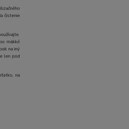
ilizačného
a čistenie
oužívajte.
lebo mäkké
bok na iný
te len pod
eťatko, na