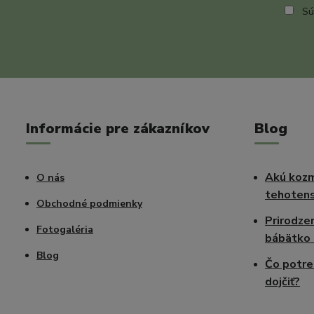
Sú
Informácie pre zákazníkov
Blog
Akú kozm
O nás
tehotens
Obchodné podmienky
Prirodze
Fotogaléria
bábätko 
Blog
Čo potre
dojčiť?