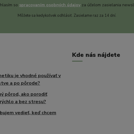
hlasím so
spracovaním osobných údajov
za účelom zasielania newsl
Môžete sa kedykoľvek odhlásiť. Zasielame raz za 14 dní.
Kde nás nájdete
etiku je vhodné používať v
tve a po pôrode?
ný pôrod, ako porodiť
rýchlo a bez stresu?
bujem vedieť, keď chcem