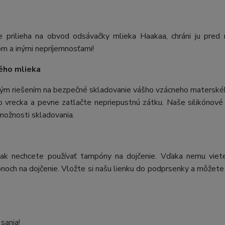
 prilieha na obvod odsávačky mlieka Haakaa, chráni ju pred
om a inými nepríjemnosťami!
kého mlieka
alým riešením na bezpečné skladovanie vášho vzácneho materské
 vrecka a pevne zatlačte nepriepustnú zátku. Naše silikónové
možnosti skladovania.
ak nechcete používať tampóny na dojčenie. Vďaka nemu viete
noch na dojčenie. Vložte si našu lienku do podprsenky a môžete 
sania!