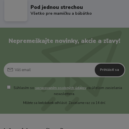
Pod jednou strechou
Všetko pre mamičku a bábätko
Nepremeškajte novinky, akcie a zľavy!
Prihlásiť sa
Súhlasím so
spracovaním osobných údajov
za účelom zasielania
newslettera.
Môžete sa kedykoľvek odhlásiť. Zasielame raz za 14 dní.