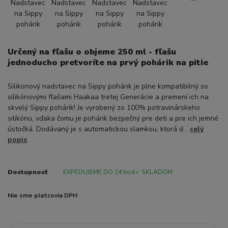
Určený na fľašu o objeme 250 ml - fľašu
jednoducho pretvoríte na prvý pohárik na pitie
Silikonový nadstavec na Sippy pohárik je plne kompatibilný so
silikónovými fľašami Haakaa tretej Generácie a premení ich na
skvelý Sippy pohárik! Je vyrobený zo 100% potravinárskeho
silikónu, vďaka čomu je pohárik bezpečný pre deti a pre ich jemné
ústočká. Dodávaný je s automatickou slamkou, ktorá d...
celý
popis
Dostupnosť
EXPEDUJEME DO 24 hod✓ SKLADOM
Nie sme platcovia DPH