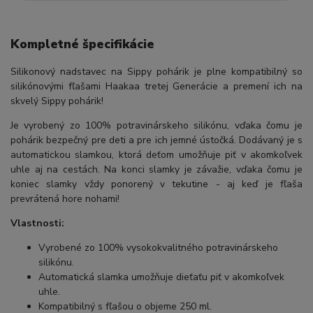
Kompletné špecifikácie
S
ilikonový nadstavec na Sippy pohárik je plne kompatibilný so
silikónovými fľašami Haakaa tretej Generácie a premení ich na
skvelý Sippy pohárik!
Je vyrobený zo 100% potravinárskeho silikónu, vďaka čomu je
pohárik bezpečný pre deti a pre ich jemné ústočká. Dodávaný je s
automatickou slamkou, ktorá deťom umožňuje piť v akomkoľvek
uhle aj na cestách. Na konci slamky je závažie, vďaka čomu je
koniec slamky vždy ponorený v tekutine - aj keď je fľaša
prevrátená hore nohami!
Vlastnosti:
Vyrobené zo 100% vysokokvalitného potravinárskeho
silikónu.
Automatická slamka umožňuje dieťaťu piť v akomkoľvek
uhle.
Kompatibilný s fľašou o objeme 250 ml.