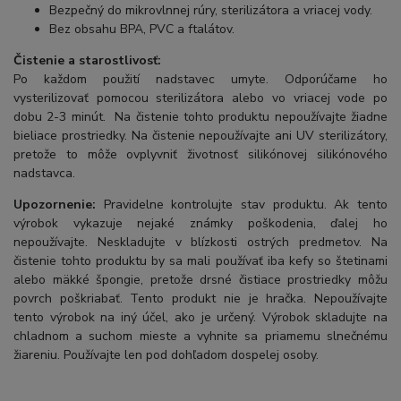
Bezpečný do mikrovlnnej rúry, sterilizátora a vriacej vody.
Bez obsahu BPA, PVC a ftalátov.
Čistenie a starostlivosť:
Po každom použití nadstavec umyte. Odporúčame ho
vysterilizovať pomocou sterilizátora alebo vo vriacej vode po
dobu 2-3 minút. Na čistenie tohto produktu nepoužívajte žiadne
bieliace prostriedky. Na čistenie nepoužívajte ani UV sterilizátory,
pretože to môže ovplyvniť životnosť silikónovej silikónového
nadstavca.
Upozornenie:
Pravidelne kontrolujte stav produktu. Ak tento
výrobok vykazuje nejaké známky poškodenia, ďalej ho
nepoužívajte. Neskladujte v blízkosti ostrých predmetov. Na
čistenie tohto produktu by sa mali používať iba kefy so štetinami
alebo mäkké špongie, pretože drsné čistiace prostriedky môžu
povrch poškriabať. Tento produkt nie je hračka. Nepoužívajte
tento výrobok na iný účel, ako je určený. Výrobok skladujte na
chladnom a suchom mieste a vyhnite sa priamemu slnečnému
žiareniu. Používajte len pod dohľadom dospelej osoby.