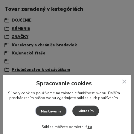
Tovar zaradený v kategóriách
DOJČENIE
KŔMENIE
ZNAČKY
Korektory a chrániče bradaviek
Kojenecké fľaše
Príslušenstvo k odsáváčkam
Spracovanie cookies
Potrebujete poradiť?
S
úbory cookies používame na zaistenie funkčnosti webu. Ďaľším
prechádzaním nášho webu vyjadrujete súhlas s ich používáním.
Zákaznícka podpora
Súhlasím
Nastavenia
+421 917 174 048
(Po-Pia, 8-16 hod.)
info@hajaj.sk
Súhlas môžete odmietnuť
tu
.