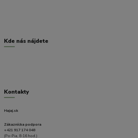
Kde nás nájdete
Kontakty
Hajaj.sk
Zákaznícka podpora
+421 917 174 048
(Po-Pia, 8-16 hod.)