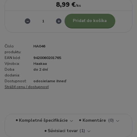
8,99 €
/
ks
Pridať do košíka
Číslo
HA046
produktu:
EAN kód:
9420060201765
Výrobca:
Haakaa
Doba
do 2 dní
dodania:
Dostupnosť:
odosielame ihneď
Strážiť cenu / dostupnosť
Kompletné špecifikácie
Komentáre
0
Súvisiaci tovar
1