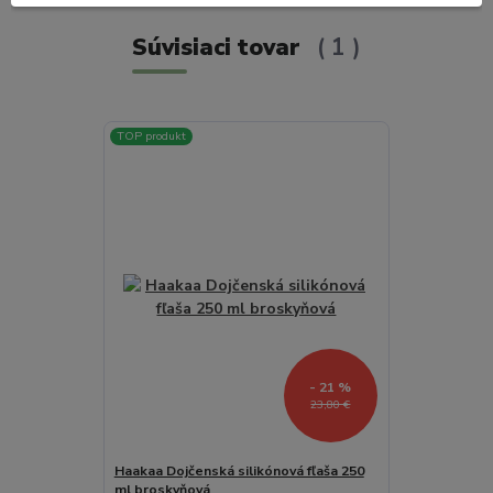
Súvisiaci tovar
1
TOP produkt
- 21 %
23,80 €
Haakaa Dojčenská silikónová fľaša 250
ml broskyňová