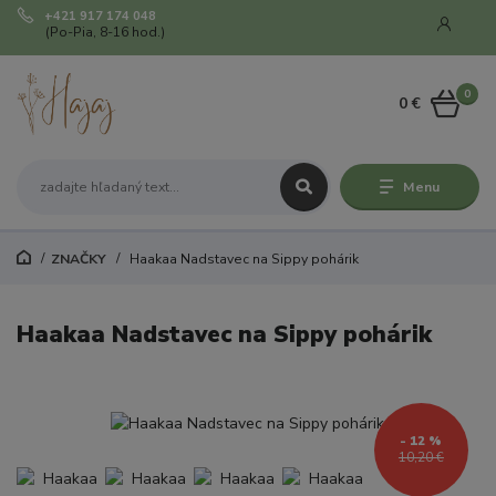
+421 917 174 048
(Po-Pia, 8-16 hod.)
0
0 €
Menu
ZNAČKY
Haakaa Nadstavec na Sippy pohárik
Haakaa Nadstavec na Sippy pohárik
- 12 %
10,20 €