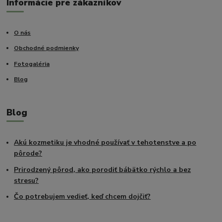
Informácie pre zákazníkov
O nás
Obchodné podmienky
Fotogaléria
Blog
Blog
Akú kozmetiku je vhodné používať v tehotenstve a po
pôrode?
Prirodzený pôrod, ako porodiť bábätko rýchlo a bez
stresu?
Čo potrebujem vedieť, keď chcem dojčiť?