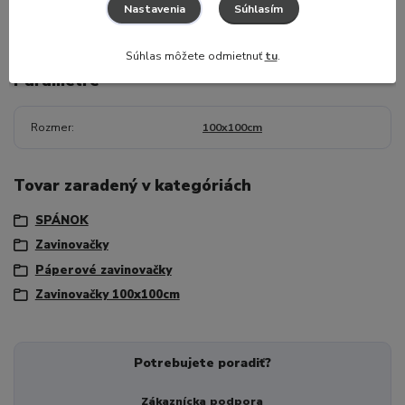
Súhlasím
Nastavenia
Súhlas môžete odmietnuť
tu
.
Parametre
Rozmer
100x100cm
Tovar zaradený v kategóriách
SPÁNOK
Zavinovačky
Páperové zavinovačky
Zavinovačky 100x100cm
Potrebujete poradiť?
Zákaznícka podpora