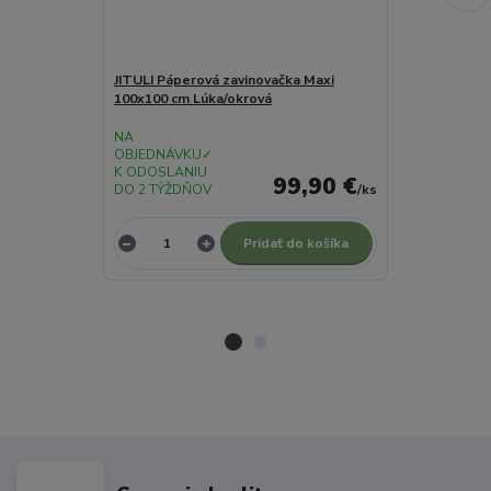
JITULI Páperová zavinovačka Maxi
JITULI Pápero
100x100 cm Lúka/okrová
100x100 cm Sa
NA
NA
OBJEDNÁVKU✓
OBJEDNÁVKU
K ODOSLANIU
K ODOSLANI
99,90 €
DO 2 TÝŽDŇOV
/
ks
DO 2 TÝŽDŇO
Pridať do košíka