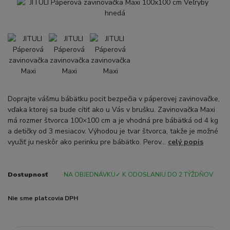
Doprajte vášmu bábätku pocit bezpečia v páperovej zavinovačke,
vďaka ktorej sa bude cítiť ako u Vás v brušku. Zavinovačka Maxi
má rozmer štvorca 100×100 cm a je vhodná pre bábätká od 4 kg
a detičky od 3 mesiacov. Výhodou je tvar štvorca, takže je možné
využiť ju neskôr ako perinku pre bábätko. Perov...
celý popis
Dostupnosť
NA OBJEDNÁVKU✓ K ODOSLANIU DO 2 TÝŽDŇOV
Nie sme platcovia DPH