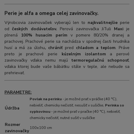
Perie je alfa a omega celej zavinovačky.
Výrobcovia zavinovačiek vyberajú len to
najkvalitnejšie
perie
od
českých dodávateľov.
Perová zavinovačka JiTuli
Maxi
je
plnená
100% husacím perím
v pomere 80/20% dranej a
prachovej. Prachové perie sa nachádza v spodnej časti hrudníka
husí a má za úlohu
, chrániť
pred
chladom a teplom
. Práve
preto je prachové perie
kúzelným izolantom
a perové
zavinovačky vďaka nemu majú
termoregulačnú schopnosť
,
vďaka ktorej bude vaše bábätku stále v teple, ale nebude sa
prehrievať.
PARAMETRE:
Povlak na perinku
- je možné prať v práčke (40 °C),
nebieliť, chemicky nečistiť, nesušiť v sušičke,
Perinka so
Údržba
sypkovinou
- je možné prať v pračke (40 °C), nebieliť,
chemicky nečistiť, nutné sušiť v sušičke
Rozmer
100x100 cm
zavinovačky