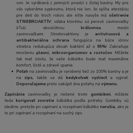
von.
Je vyrábaná z jemných priadzí z čistej bavlny.
My pre
vás vyberáme sypkovinu, ktorá nie len, že spĺňa atestáciu
pre deti do troch rokov, ale ešte navyše má
ošetrenie
STRIEBROAKTÍV
, vďaka ktorému sú perové zavinovačky
JiTuli, absolútnou
kráľovnou
medzi
zavinovačkami.
Striebroaktívny je
antivírusová a
antibakteriálna ochrana
fungujúca na báze iónov
striebra redukujúca obsah baktérií až o
95%
!
Zabraňuje
množeniu
plesní, mikroorganizmov a roztočov
.
Môžete
tak mať istotu, že vaše bábätko bude mať maximálne
komfort, čisté a zdravé spanie.
Poťah
na zavinovačku je vyrobený tiež zo 100% bavlny a je
na
zips,
takže sa dá
kedykoľvek vyzliecť
a vyprať.
Doporučujeme
preto zakúpiť dva poťahy na
výmenu.
Zapínánie
zavinovačky je riešené tromi
gombíkmi
, môžete
teda
korigovať zovretie
bábätka podľa potreby. Gombíky sú
ideálne, pretože pri zapínaní a rozopínaní bábätko
nerušia,
ako je
to pri zapínaní a rozopínaní na suchý zips.