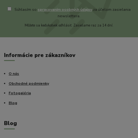
Súhlasím so
spracovaním osobných údajov
za účelom zasielania
newslettera.
Môžete sa kedykoľvek odhlásiť. Zasielame raz za 14 dní.
Informácie pre zákazníkov
O nás
Obchodné podmienky
Fotogaléria
Blog
Blog