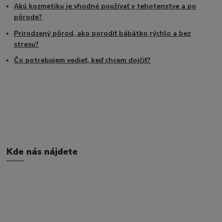
Akú kozmetiku je vhodné používať v tehotenstve a po
pôrode?
Prirodzený pôrod, ako porodiť bábätko rýchlo a bez
stresu?
Čo potrebujem vedieť, keď chcem dojčiť?
Kde nás nájdete