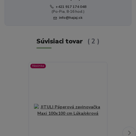
+421 917 174 048
(Po-Pia, 8-16 hod.)
info@hajaj.sk
Súvisiaci tovar
2
Novinka
Novinka