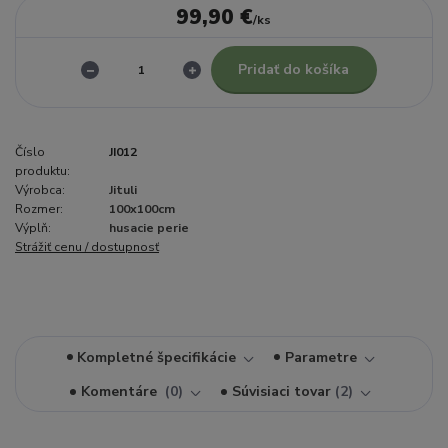
99,90 €
/
ks
Pridať do košíka
Číslo
JI012
produktu:
Výrobca:
Jituli
Rozmer:
100x100cm
Výplň:
husacie perie
Strážiť cenu / dostupnosť
Kompletné špecifikácie
Parametre
Komentáre
0
Súvisiaci tovar
2