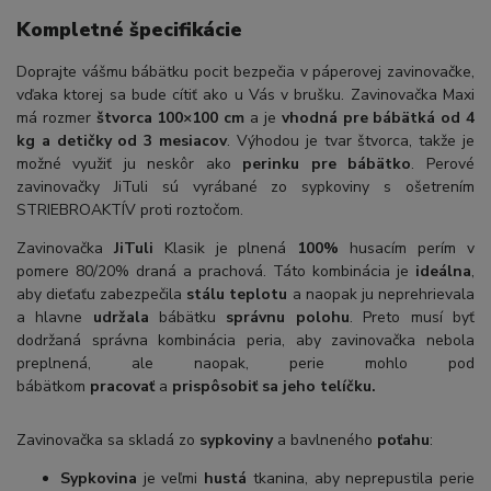
Kompletné špecifikácie
Doprajte vášmu bábätku pocit bezpečia v páperovej zavinovačke,
vďaka ktorej sa bude cítiť ako u Vás v brušku. Zavinovačka Maxi
má rozmer
štvorca 100×100 cm
a je
vhodná pre bábätká od 4
kg a detičky od 3 mesiacov
. Výhodou je tvar štvorca, takže je
možné využiť ju neskôr ako
perinku pre bábätko
. Perové
zavinovačky JiTuli sú vyrábané zo sypkoviny s ošetrením
STRIEBROAKTÍV proti roztočom.
Zavinovačka
JiTuli
Klasik je plnená
100%
husacím perím v
pomere 80/20% draná a prachová. Táto kombinácia je
ideálna
,
aby dieťaťu zabezpečila
stálu teplotu
a naopak ju neprehrievala
a hlavne
udržala
bábätku
správnu polohu
. Preto musí byť
dodržaná správna kombinácia peria, aby zavinovačka nebola
preplnená, ale naopak, perie mohlo pod
bábätkom
pracovať
a
prispôsobiť sa jeho telíčku.
Zavinovačka sa skladá zo
sypkoviny
a bavlneného
poťahu
:
Sypkovina
je veľmi
hustá
tkanina, aby neprepustila perie