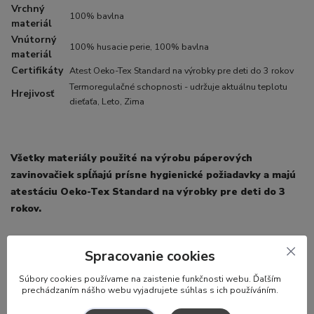
Vrchný
100% bavlna
materiál
Vnútorný
100% husacie perie, 100% bavlna
materiál
Certifikáty
Atest Oeko-Tex Standard na výrobky pre deti do 3 rokov
Termoregulačné schopnosti - udržuje aktuálnu teplotu
Hrejivosť
dieťaťa, Leto, Zima
Všetky materiály použité na výrobu páperových
zavinovačiek spĺňajú prísne hygienické požiadavky a majú
atestáciu Oeko-Tex Standard na výrobky pre deti do 3
rokov.
Spracovanie cookies
S
úbory cookies používame na zaistenie funkčnosti webu. Ďaľším
prechádzaním nášho webu vyjadrujete súhlas s ich používáním.