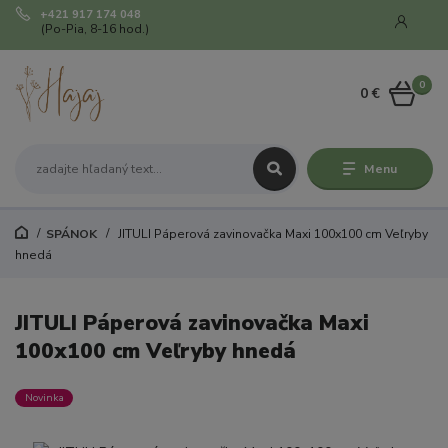
+421 917 174 048
(Po-Pia, 8-16 hod.)
0
0 €
Menu
SPÁNOK
JITULI Páperová zavinovačka Maxi 100x100 cm Veľryby
hnedá
JITULI Páperová zavinovačka Maxi
100x100 cm Veľryby hnedá
Novinka