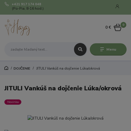
+421 917 174 048
(Po-Pia, 8-16 hod.)
0
0 €
Menu
DOJČENIE
JITULI Vankúš na dojčenie Lúka/okrová
JITULI Vankúš na dojčenie Lúka/okrová
Novinka