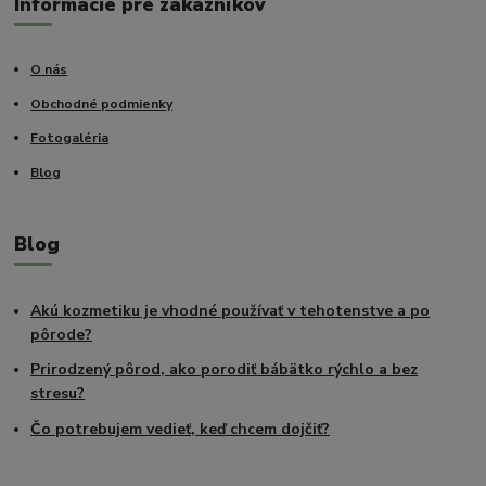
Informácie pre zákazníkov
O nás
Obchodné podmienky
Fotogaléria
Blog
Blog
Akú kozmetiku je vhodné používať v tehotenstve a po
pôrode?
Prirodzený pôrod, ako porodiť bábätko rýchlo a bez
stresu?
Čo potrebujem vedieť, keď chcem dojčiť?