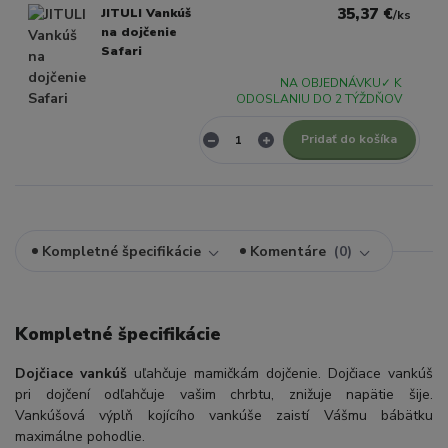
35,37 €
JITULI Vankúš
/
ks
na dojčenie
Safari
NA OBJEDNÁVKU✓ K
ODOSLANIU DO 2 TÝŽDŇOV
Pridať do košíka
Kompletné špecifikácie
Komentáre
0
Kompletné špecifikácie
Dojčiace vankúš
uľahčuje mamičkám dojčenie. Dojčiace vankúš
pri dojčení odľahčuje vašim chrbtu, znižuje napätie šije.
Vankúšová výplň kojícího vankúše zaistí Vášmu bábätku
maximálne pohodlie.