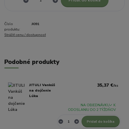
Pridať do košíka
Číslo
JI091
produktu:
Strážiť cenu / dostupnosť
Podobné produkty
35,37 €
JITULI Vankúš
/
ks
na dojčenie
Lúka
NA OBJEDNÁVKU✓ K
ODOSLANIU DO 2 TÝŽDŇOV
Pridať do košíka