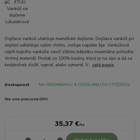
Dojčiace vankúš uľahčuje mamičkám dojčenie. Dojčiace vankúš pri
dojčení odľahčuje vašim chrbtu, znižuje napätie šije. Vankúšová
výplň kojícího vankúše zaistí Vášmu bábätku maximálne pohodlie.
Vrchný materiál: Povlak zo 100% bavlny, ktorý je na zips a dá sa
kedykoľvek zložiť, vyprať, alebo vymeniť. V...
celý popis
Dostupnosť
NA OBJEDNÁVKU✓ K ODOSLANIU DO 2 TÝŽDŇOV
Nie sme platcovia DPH
35,37 €
/
ks