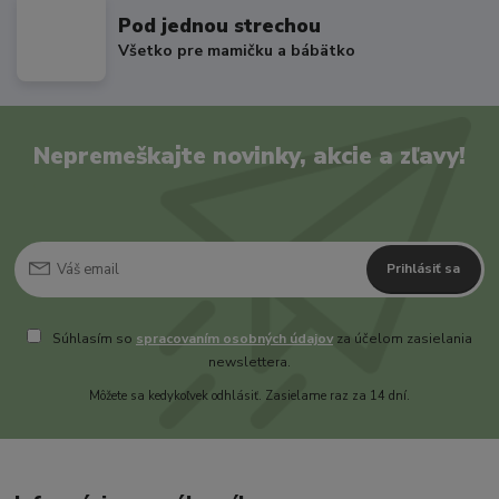
Pod jednou strechou
Všetko pre mamičku a bábätko
Nepremeškajte novinky, akcie a zľavy!
Prihlásiť sa
Súhlasím so
spracovaním osobných údajov
za účelom zasielania
newslettera.
Môžete sa kedykoľvek odhlásiť. Zasielame raz za 14 dní.