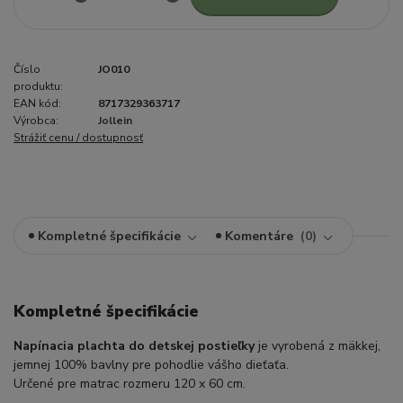
Číslo
JO010
produktu:
EAN kód:
8717329363717
Výrobca:
Jollein
Strážiť cenu / dostupnosť
Kompletné špecifikácie
Komentáre
0
Kompletné špecifikácie
Napínacia plachta do detskej postieľky
je vyrobená z mäkkej,
jemnej 100% bavlny pre pohodlie vášho dieťaťa.
Určené pre matrac rozmeru 120 x 60 cm.