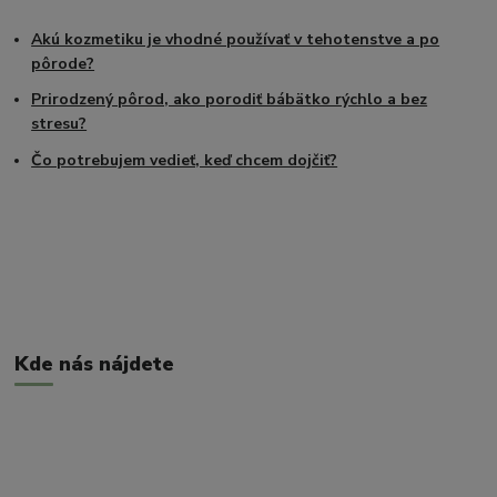
Akú kozmetiku je vhodné používať v tehotenstve a po
pôrode?
Prirodzený pôrod, ako porodiť bábätko rýchlo a bez
stresu?
Čo potrebujem vedieť, keď chcem dojčiť?
Kde nás nájdete