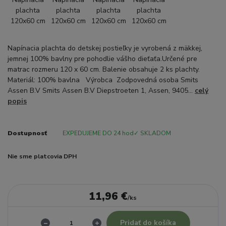
Napínacia plachta do detskej postieľky je vyrobená z mäkkej,
jemnej 100% bavlny pre pohodlie vášho dieťaťa.Určené pre
matrac rozmeru 120 x 60 cm. Balenie obsahuje 2 ks plachty.
Materiál: 100% bavlna Výrobca Zodpovedná osoba Smits
Assen B.V Smits Assen B.V Diepstroeten 1, Assen, 9405...
celý
popis
Dostupnosť
EXPEDUJEME DO 24 hod✓ SKLADOM
Nie sme platcovia DPH
11,96 €
/
ks
Pridať do košíka