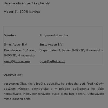
Balenie obsahuje 2 ks plachty.
Materiál:
100% bavlna
Výrobca
Zodpovedná osoba
Smits Assen B.V
Smits Assen B.V
Diepstroeten 1, Assen,
Diepstroeten 1, Assen, 9405 TK, Nizozemsko
9405 TK, Nizozemsko
gpsr@jollein.com
gpsr@jollein.com
VAROVANIE
!
Varovanie:
Obal nie je hračka, odstráňte ho z dosahu detí. Pred každým
použitím výrobok skontrolujte a v prípade poškodenia ho ďalej
nepoužívajte. Nikdy nenechávajte svoje dieťa bez dozoru. Uchovávajte
mimo dosahu ohňa.