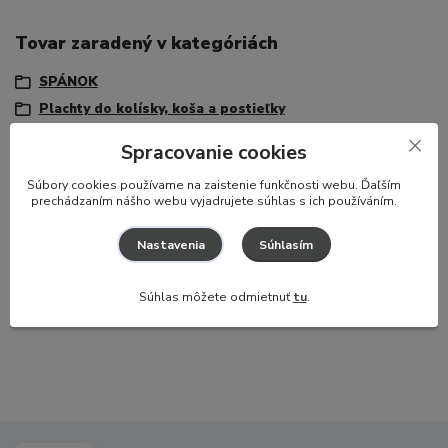
Tovar zaradený v kategóriách
SPÁNOK
Plachty do kolísky, koša a postieľky
Spracovanie cookies
Potrebujete poradiť?
S
úbory cookies používame na zaistenie funkčnosti webu. Ďaľším
prechádzaním nášho webu vyjadrujete súhlas s ich používáním.
Zákaznícka podpora
Súhlasím
Nastavenia
+421 917 174 048
(Po-Pia, 8-16 hod.)
info@hajaj.sk
Súhlas môžete odmietnuť
tu
.