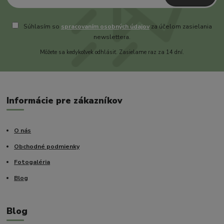
Súhlasím so
spracovaním osobných údajov
za účelom zasielania
newslettera.
Môžete sa kedykoľvek odhlásiť. Zasielame raz za 14 dní.
Informácie pre zákazníkov
O nás
Obchodné podmienky
Fotogaléria
Blog
Blog