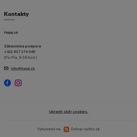
Kontakty
Hajaj.sk
Zákaznícka podpora
+421 917 174 048
(Po-Pia, 8-16 hod.)
info@hajaj.sk
Upravit sběr cookies.
Vytvorené na
Eshop-rychlo.sk