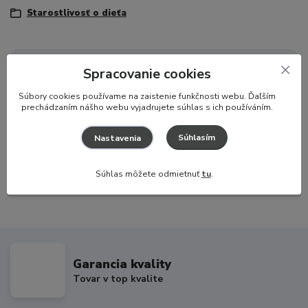
Starostlivosť o dieťa
Potrebujete poradiť?
Spracovanie cookies
Zákaznícka podpora
S
úbory cookies používame na zaistenie funkčnosti webu. Ďaľším
prechádzaním nášho webu vyjadrujete súhlas s ich používáním.
+421 917 174 048
(Po-Pia, 8-16 hod.)
info@hajaj.sk
Súhlasím
Nastavenia
Súhlas môžete odmietnuť
tu
.
Garancia kvality
Tovar v top kvalite