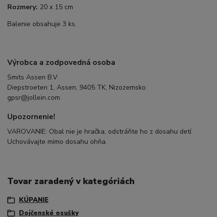
Rozmery:
20 x 15 cm
Balenie obsahuje 3 ks.
Výrobca a zodpovedná osoba
Smits Assen B.V
Diepstroeten 1, Assen, 9405 TK, Nizozemsko
gpsr@jollein.com
Upozornenie!
VAROVANIE: Obal nie je hračka, odstráňte ho z dosahu detí.
Uchovávajte mimo dosahu ohňa.
Tovar zaradený v kategóriách
KÚPANIE
Dojčenské osušky