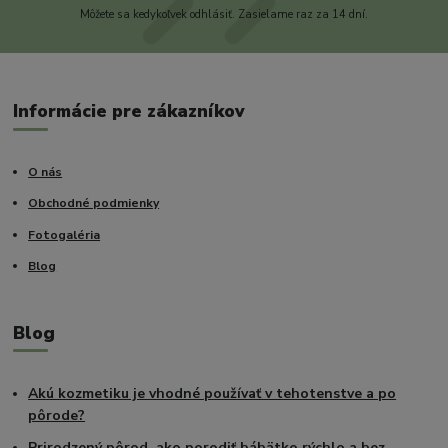
Môžete sa kedykoľvek odhlásiť. Zasielame raz za 14 dní.
Informácie pre zákazníkov
O nás
Obchodné podmienky
Fotogaléria
Blog
Blog
Akú kozmetiku je vhodné používať v tehotenstve a po
pôrode?
Prirodzený pôrod, ako porodiť bábätko rýchlo a bez