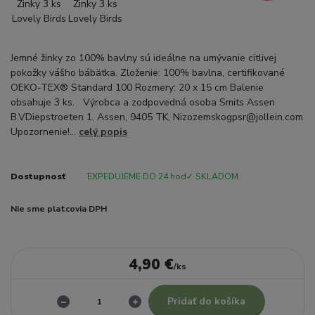
Jemné žinky zo 100% bavlny sú ideálne na umývanie citlivej
pokožky vášho bábätka. Zloženie: 100% bavlna, certifikované
OEKO-TEX® Standard 100 Rozmery: 20 x 15 cm Balenie
obsahuje 3 ks. Výrobca a zodpovedná osoba Smits Assen
B.VDiepstroeten 1, Assen, 9405 TK, Nizozemskogpsr@jollein.com
Upozornenie!...
celý popis
Dostupnosť
EXPEDUJEME DO 24 hod✓ SKLADOM
Nie sme platcovia DPH
4,90 €
/
ks
Pridať do košíka