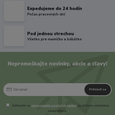
Expedujeme do 24 hodín
Počas pracovných dní
Pod jednou strechou
Všetko pre mamičku a bábätko
Nepremeškajte novinky, akcie a zľavy!
Prihlásiť sa
Súhlasím so
spracovaním osobných údajov
za účelom zasielania
newslettera.