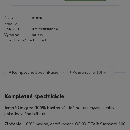
Číslo
JO026
produktu:
EAN kód:
8717329388116
Výrobca:
Jollein
Strážiť cenu / dostupnosť
Kompletné špecifikácie
Komentáre
0
Kompletné špecifikácie
Jemné žinky zo 100% bavlny
sú ideálne na umývanie citlivej
pokožky vášho bábätka.
Zloženie:
100% bavlna, certifikované OEKO-TEX® Standard 100