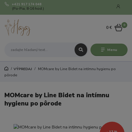
+421 917 174 048
(Po-Pia, 8-16 hod.)
0
0 €
Menu
VÝPREDAJ
MOMcare by Line Bidet na intímnu hygienu po
pôrode
MOMcare by Line Bidet na intímnu
hygienu po pôrode
- 17 %