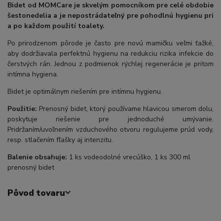
Bidet od MOMCare je skvelým pomocníkom pre celé obdobie
šestonedelia a je nepostrádateľný pre pohodlnú hygienu pri
a po každom použití toalety.
Po prirodzenom pôrode je často pre novú mamičku veľmi ťažké,
aby dodržiavala perfektnú hygienu na redukciu rizika infekcie do
čerstvých rán. Jednou z podmienok rýchlej regenerácie je pritom
intímna hygiena.
Bidet je optimálnym riešením pre intímnu hygienu.
Použitie:
Prenosný bidet, ktorý používame hlavicou smerom dolu,
poskytuje riešenie pre jednoduché umývanie.
Pridržaním/uvoľnením vzduchového otvoru regulujeme prúd vody,
resp. stlačením fľašky aj intenzitu.
Balenie obsahuje:
1 ks vodeodolné vrecúško, 1 ks 300 ml
prenosný bidet
Pôvod tovaru