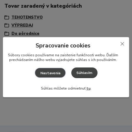
Tovar zaradený v kategóriách
TEHOTENSTVO
VÝPREDAJ
Do pôrodnice
Spracovanie cookies
S
úbory cookies používame na zaistenie funkčnosti webu. Ďaľším
Potrebujete poradiť?
prechádzaním nášho webu vyjadrujete súhlas s ich používáním.
Zákaznícka podpora
Súhlasím
Nastavenia
+421 917 174 048
(Po-Pia, 8-16 hod.)
info@hajaj.sk
Súhlas môžete odmietnuť
tu
.