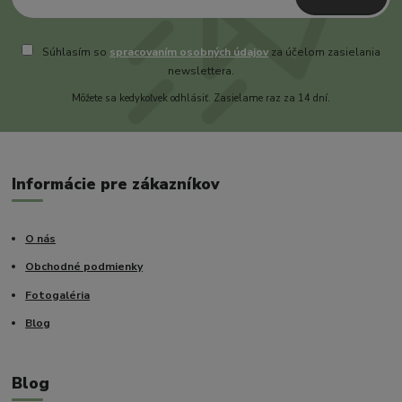
Súhlasím so
spracovaním osobných údajov
za účelom zasielania
newslettera.
Môžete sa kedykoľvek odhlásiť. Zasielame raz za 14 dní.
Informácie pre zákazníkov
O nás
Obchodné podmienky
Fotogaléria
Blog
Blog