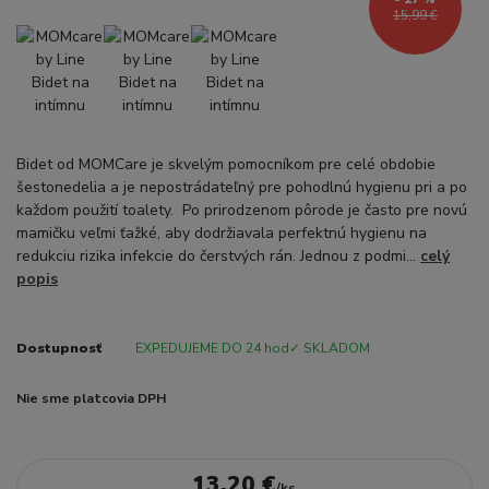
15,99 €
Bidet od MOMCare je skvelým pomocníkom pre celé obdobie
šestonedelia a je nepostrádateľný pre pohodlnú hygienu pri a po
každom použití toalety. Po prirodzenom pôrode je často pre novú
mamičku veľmi ťažké, aby dodržiavala perfektnú hygienu na
redukciu rizika infekcie do čerstvých rán. Jednou z podmi...
celý
popis
Dostupnosť
EXPEDUJEME DO 24 hod✓ SKLADOM
Nie sme platcovia DPH
13,20 €
/
ks