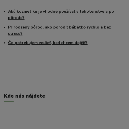
Akú kozmetiku je vhodné používať v tehotenstve a po
pôrode?
Prirodzený pôrod, ako porodiť bábätko rýchlo a bez
stresu?
Čo potrebujem vedieť, keď chcem dojčiť?
Kde nás nájdete