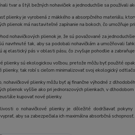
nali tvar a štýl bežných nohavičiek a jednoduchšie sa používali ak
sť plienky je vyrobená z mäkkého a absorpčného materiálu, ktor
ch plienok má nastaviteľné zapínanie na bokoch, čo umožňuje pri
ýhod nohavičkových plienok je, že sú považované za jednoduchšie
Sú navrhnuté tak, aby sa podobali nohavičkám a umožňovali ľahkú
ú aj elastický pás v oblasti pásu, čo zvyšuje pohodlie a zabraňuj
 plienky sú ekologickou voľbou, pretože môžu byť použité opako
 plienky, tak robí s cieľom minimalizovať svoj ekologický odtlač
, nohavičkové plienky môžu byť aj finančne výhodné z dlhodobéh
ch plienok vyššie ako pri jednorazových plienkach, v dlhodobom 
eustále kupovať nové plienky.
tlivosti o nohavičkové plienky je dôležité dodržiavať pokyn
vyprať, aby sa zabezpečiala ich maximálna absorbčná schopnosť.