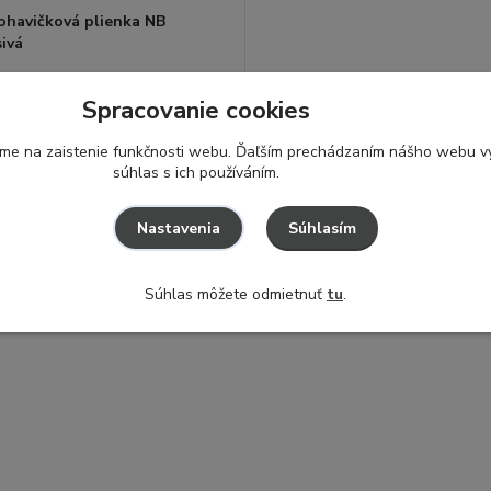
ohavičková plienka NB
sivá
JEME
Spracovanie cookies
od✓
16,50 €
M
/
ks
ame na zaistenie funkčnosti webu. Ďaľším prechádzaním nášho webu vy
súhlas s ich používáním.
Pridať do košíka
Súhlasím
Nastavenia
Súhlas môžete odmietnuť
tu
.