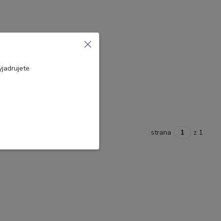
jadrujete
strana
z 1