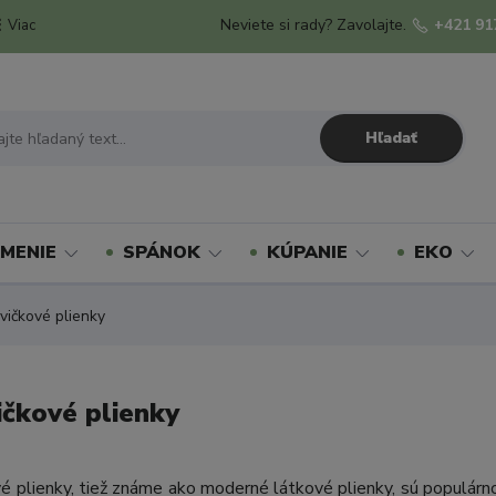
Neviete si rady? Zavolajte.
+421 91
Viac
Hľadať
MENIE
SPÁNOK
KÚPANIE
EKO
ičkové plienky
čkové plienky
é plienky, tiež známe ako moderné látkové plienky, sú populárno