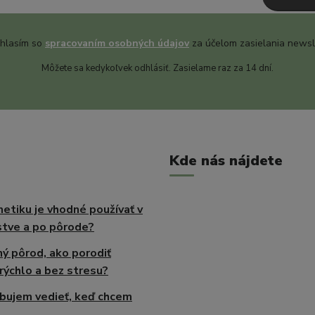
hlasím so
spracovaním osobných údajov
za účelom zasielania newsl
Môžete sa kedykoľvek odhlásiť. Zasielame raz za 14 dní.
Kde nás nájdete
etiku je vhodné používať v
tve a po pôrode?
ný pôrod, ako porodiť
rýchlo a bez stresu?
bujem vedieť, keď chcem