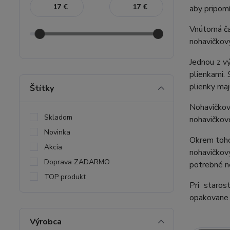
€
€
aby pripomí
Vnútorná ča
nohavičkový
Jednou z v
plienkami. 
plienky maj
Štítky
Nohavičkové
Skladom
nohavičkové
Novinka
Okrem toho
Akcia
nohavičkový
Doprava ZADARMO
potrebné n
TOP produkt
Pri staros
opakovane 
Výrobca