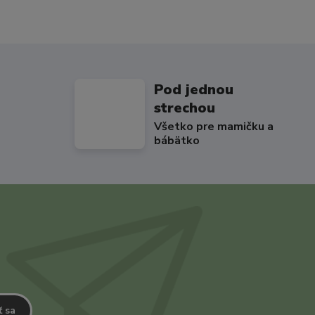
Pod jednou
strechou
Všetko pre mamičku a
bábätko
ť sa