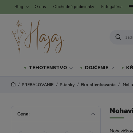
Blog
O nás
Obchodné podmienky
Fotogaléria
TEHOTENSTVO
DOJČENIE
KŔ
PREBAĽOVANIE
Plienky
Eko plienkovanie
Nohav
Nohavi
Cena:
Nohavičkov