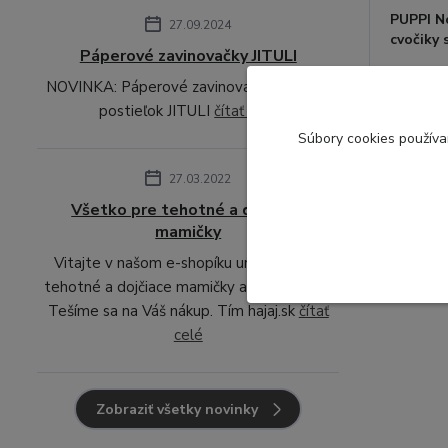
PUPPI N
27.09.2024
cvočiky 
Páperové zavinovačky JITULI
EXPEDU
NOVINKA: Páperové zavinovačky sady do
DO 24 h
postieľok JITULI
čítať celé
SKLADO
S
úbory cookies použív
27.03.2022
Všetko pre tehotné a dojčiace
mamičky
Vitajte v našom e-shopíku určenom pre
tehotné a dojčiace mamičky a ich bábätka.
Tešíme sa na Váš nákup. Tím hajaj.sk
čítať
celé
Zobraziť všetky novinky