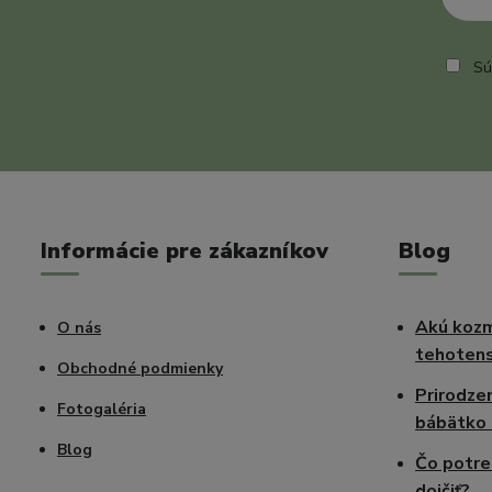
Sú
Informácie pre zákazníkov
Blog
Akú kozm
O nás
tehotens
Obchodné podmienky
Prirodze
Fotogaléria
bábätko 
Blog
Čo potre
dojčiť?