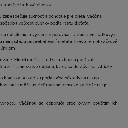
o tradičné látkové plienky.
ý zabezpečuje suchosť a pohodlie pre dieťa. Väčšina
spôsobiť veľkosť plienky podľa rastu dieťaťa.
 na obliekanie a výmenu v porovnaní s tradičnými látkovými
 manipuláciu pri prebaľovaní dieťaťa. Niektoré nohavičkové
e únikom.
vane. Mnohí rodičia, ktorí sa rozhodnú používať
ok a znížiť množstvo odpadu, ktorý sa dostáva na skládky.
o hľadiska. Aj keď sú počiatočné náklady na nákup
horizonte môžu ušetriť rodinám peniaze, pretože nie je
y výrobcu. Väčšinou sa odporúča pred prvým použitím ich