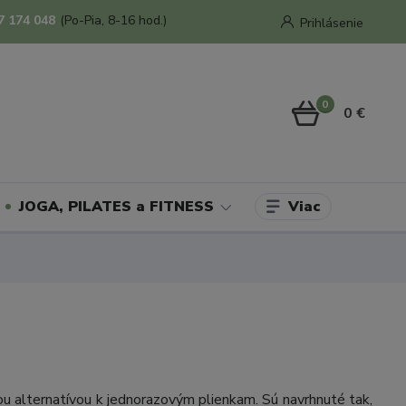
7 174 048
(Po-Pia, 8-16 hod.)
Prihlásenie
0
0 €
Viac
JOGA, PILATES a FITNESS
u alternatívou k jednorazovým plienkam. Sú navrhnuté tak,