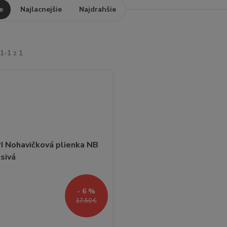
e
Najlacnejšie
Najdrahšie
1-1 z 1
- 6 %
17,50 €