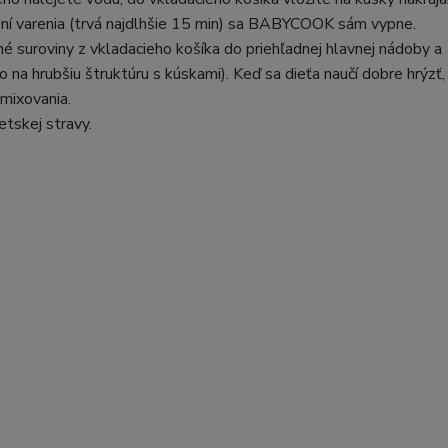
čení varenia (trvá najdlhšie 15 min) sa BABYCOOK sám vypne.
 suroviny z vkladacieho košíka do priehľadnej hlavnej nádoby a
 na hrubšiu štruktúru s kúskami). Keď sa dieťa naučí dobre hrýzť,
 mixovania.
etskej stravy.