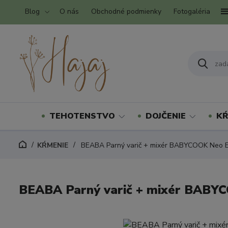
Blog
O nás
Obchodné podmienky
Fotogaléria
TEHOTENSTVO
DOJČENIE
KŔ
KŔMENIE
BEABA Parný varič + mixér BABYCOOK Neo E
BEABA Parný varič + mixér BABY