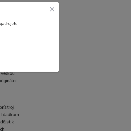
jadrujete
roj,
jte na
hlo by
ých zdrojů
k opaření.
s velkou
riginální
ístroj,
a hladkom
dôjsť k
ých