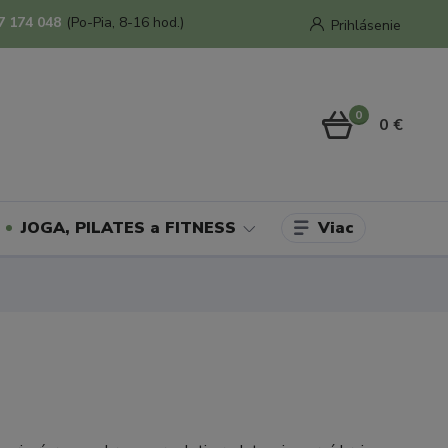
7 174 048
(Po-Pia, 8-16 hod.)
Prihlásenie
0
0 €
Viac
JOGA, PILATES a FITNESS