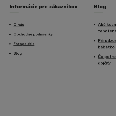
Informácie pre zákazníkov
Blog
Akú kozm
O nás
tehotens
Obchodné podmienky
Prirodze
Fotogaléria
bábätko 
Blog
Čo potre
dojčiť?