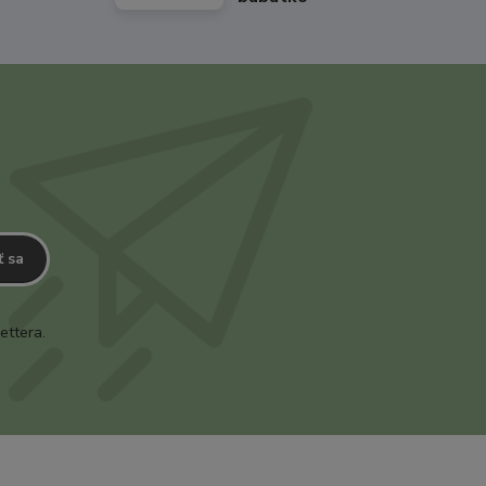
ť sa
ettera.