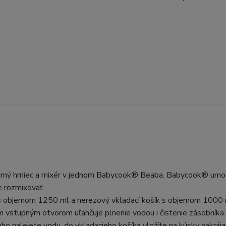
parný hrniec a mixér v jednom Babycook® Beaba. Babycook® umo
e rozmixovať.
objemom 1250 ml a nerezový vkladací košík s objemom 1000 
 vstupným otvorom uľahčuje plnenie vodou i čistenie zásobníka.
ho nalejete vodu, do vkladacieho košíka vložíte na kúsky nakráj