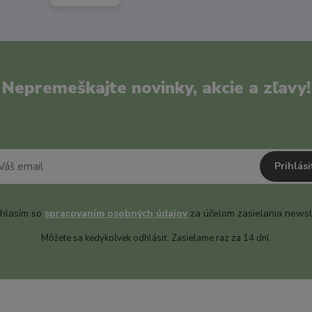
Nepremeškajte novinky, akcie a zľavy!
Prihlási
hlasím so
spracovaním osobných údajov
za účelom zasielania newsl
Môžete sa kedykoľvek odhlásiť. Zasielame raz za 14 dní.