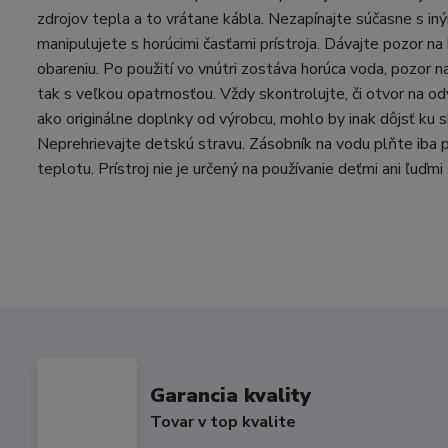
zdrojov tepla a to vrátane kábla. Nezapínajte súčasne s in
manipulujete s horúcimi časťami prístroja. Dávajte pozor n
obareniu. Po použití vo vnútri zostáva horúca voda, pozor na
tak s veľkou opatrnosťou. Vždy skontrolujte, či otvor na od
ako originálne doplnky od výrobcu, mohlo by inak dôjsť ku sk
Neprehrievajte detskú stravu. Zásobník na vodu plňte iba 
teplotu. Prístroj nie je určený na používanie deťmi ani ľ
Garancia kvality
Tovar v top kvalite