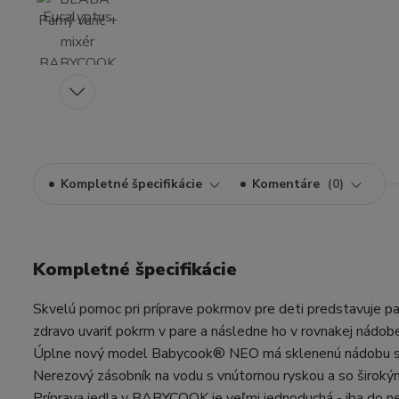
Kompletné špecifikácie
Komentáre
0
Kompletné špecifikácie
Skvelú pomoc pri príprave pokrmov pre deti predstavuje 
zdravo uvariť pokrm v pare a následne ho v rovnakej nádob
Úplne nový model Babycook® NEO má sklenenú nádobu s 
Nerezový zásobník na vodu s vnútornou ryskou a so širokým
Príprava jedla v BABYCOOK je veľmi jednoduchá - iba do ne