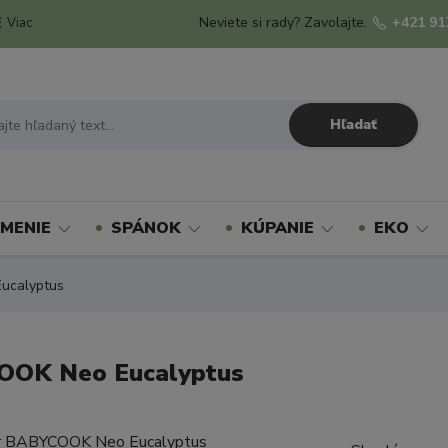
Neviete si rady? Zavolajte.
+421 91
Viac
Hľadať
MENIE
SPÁNOK
KÚPANIE
EKO
ucalyptus
COOK Neo Eucalyptus