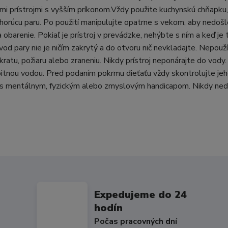
ými prístrojmi s vyšším príkonom.Vždy použite kuchynskú chňapku
a horúcu paru. Po použití manipulujte opatrne s vekom, aby nedošl
 obarenie. Pokiaľ je prístroj v prevádzke, nehýbte s ním a keď je 
vod pary nie je ničím zakrytý a do otvoru nič nevkladajte. Nepouží
ratu, požiaru alebo zraneniu. Nikdy prístroj neponárajte do vody.
pitnou vodou. Pred podaním pokrmu dieťaťu vždy skontrolujte je
uďmi s mentálnym, fyzickým alebo zmyslovým handicapom. Nikdy ne
Expedujeme do 24
hodín
Počas pracovných dní