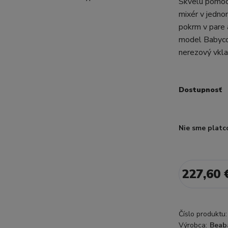
Skvelú pomoc 
mixér v jedn
pokrm v pare 
model Babyc
nerezový vkla
Dostupnosť
Nie sme platc
227,60 
Číslo produktu:
Výrobca:
Beab