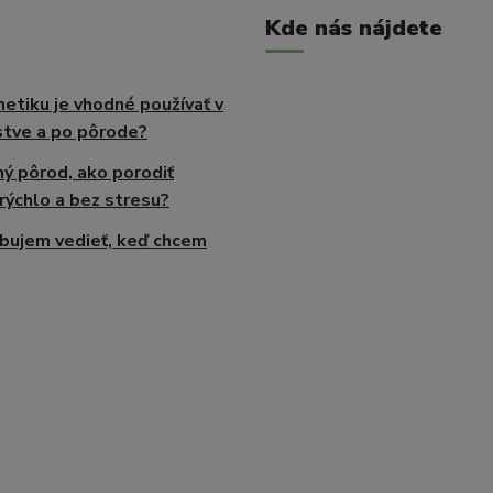
Kde nás nájdete
etiku je vhodné používať v
tve a po pôrode?
ný pôrod, ako porodiť
rýchlo a bez stresu?
bujem vedieť, keď chcem