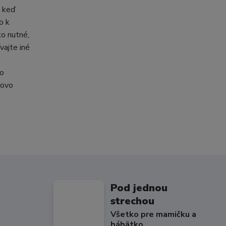
, keď
o k
to nutné,
vajte iné
ho
dovo
Pod jednou
strechou
Všetko pre mamičku a
bábätko