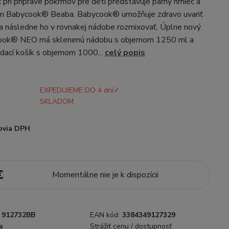
pri príprave pokrmov pre deti predstavuje parný hrniec a
om Babycook® Beaba. Babycook® umožňuje zdravo uvariť
a následne ho v rovnakej nádobe rozmixovať. Úplne nový
ook® NEO má sklenenú nádobu s objemom 1250 ml a
dací košík s objemom 1000...
celý popis
EXPEDUJEME DO 4 dní✓
SKLADOM
ovia DPH
€
Momentálne nie je k dispozícii
912732BB
EAN kód:
3384349127329
a
Strážiť cenu / dostupnosť