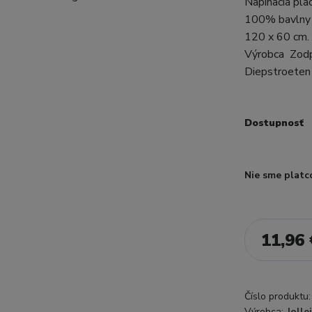
Napínacia pla
100% bavlny 
120 x 60 cm. 
Výrobca Zodp
Diepstroeten 
Dostupnosť
Nie sme platc
11,96 
Číslo produktu:
Výrobca:
Jolle