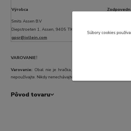
Výrobca
Zodpovedn
Smits Assen B.V
Smits Assen
Diepstroeten 1, Assen, 9405 TK, Nizozemsko
Diepstroet
S
úbory cookies použív
gpsr@jollein.com
gpsr@jolle
VAROVANIE
!
Varovanie:
Obal nie je hračka, odstráňte ho z dosahu detí.
nepoužívajte. Nikdy nenechávajte svoje dieťa bez dozoru. Uch
Pôvod tovaru