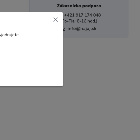
Zákaznícka podpora
+421 917 174 048
(Po-Pia, 8-16 hod.)
info@hajaj.sk
jadrujete
a ho ďalej