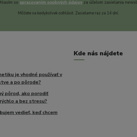
hlasím so
spracovaním osobných údajov
za účelom zasielania newsl
Môžete sa kedykoľvek odhlásiť. Zasielame raz za 14 dní.
Kde nás nájdete
etiku je vhodné používať v
tve a po pôrode?
ný pôrod, ako porodiť
rýchlo a bez stresu?
bujem vedieť, keď chcem