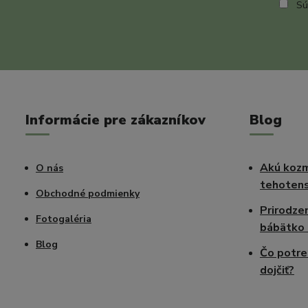
Sú
Informácie pre zákazníkov
Blog
Akú kozm
O nás
tehotens
Obchodné podmienky
Prirodze
Fotogaléria
bábätko 
Blog
Čo potre
dojčiť?