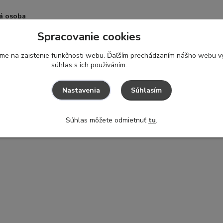
á osoba
Spracovanie cookies
 B.V
en 1, Assen, 9405 TK, Nizozemsko
ame na zaistenie funkčnosti webu. Ďaľším prechádzaním nášho webu vy
in.com
súhlas s ich používáním.
Súhlasím
Nastavenia
 Pred každým použitím výrobok skontrolujte a v prípade poškodeni
Súhlas môžete odmietnuť
tu
.
ovávajte mimo dosahu ohňa.