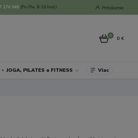
7 174 048
(Po-Pia, 8-16 hod.)
Prihlásenie
0
0 €
Viac
JOGA, PILATES a FITNESS