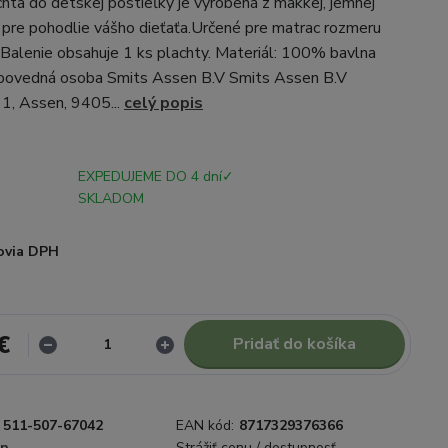
chta do detskej postieľky je vyrobená z mäkkej, jemnej
pre pohodlie vášho dieťaťa.Určené pre matrac rozmeru
Balenie obsahuje 1 ks plachty. Materiál: 100% bavlna
ovedná osoba Smits Assen B.V Smits Assen B.V
1, Assen, 9405...
celý popis
EXPEDUJEME DO 4 dní✓
SKLADOM
ovia DPH
€
Pridať do košíka
511-507-67042
EAN kód:
8717329376366
in
Strážiť cenu / dostupnosť