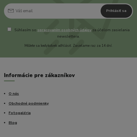
Prihlásiť sa
Súhlasím so
spracovaním osobných údajov
za účelom zasielania
newslettera.
Môžete sa kedykoľvek odhlásiť. Zasielame raz za 14 dní.
Informácie pre zákazníkov
O nás
Obchodné podmienky
Fotogaléria
Blog