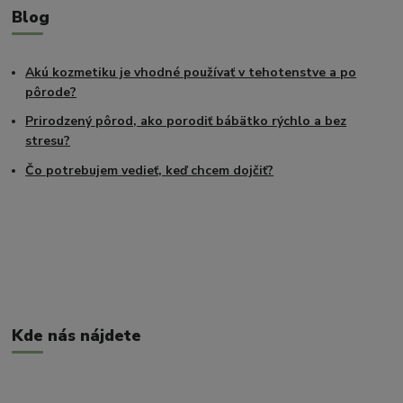
Blog
Akú kozmetiku je vhodné používať v tehotenstve a po
pôrode?
Prirodzený pôrod, ako porodiť bábätko rýchlo a bez
stresu?
Čo potrebujem vedieť, keď chcem dojčiť?
Kde nás nájdete