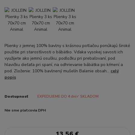
Plienky z jemnej 100% bavlny s krásnou potlačou ponúkajú široké
použitie pri starostlivosti o bábätko. Vďaka vysokej savosti ich
využijete ako jemnú osušku, podložku pri prebaľovaní, pod
hlavičku dieťaťa pri spaní, na odhrievanie bábätka po kŕmení a
pod. Zloženie: 100% bavlnený mušelín Balenie obsah...
celý
popis
Dostupnosť
EXPEDUJEME DO 4 dní✓ SKLADOM
Nie sme platcovia DPH
13,56 €