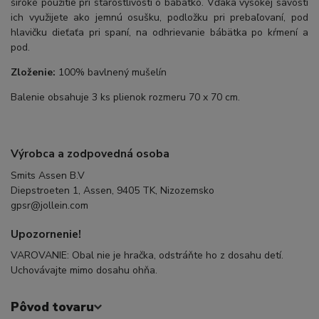
široké použitie pri starostlivosti o bábätko. Vďaka vysokej savosti
ich využijete ako jemnú osušku, podložku pri prebaľovaní, pod
hlavičku dieťaťa pri spaní, na odhrievanie bábätka po kŕmení a
pod.
Zloženie:
100% bavlnený mušelín
Balenie obsahuje 3 ks plienok rozmeru 70 x 70 cm.
Výrobca a zodpovedná osoba
Smits Assen B.V
Diepstroeten 1, Assen, 9405 TK, Nizozemsko
gpsr@jollein.com
Upozornenie!
VAROVANIE: Obal nie je hračka, odstráňte ho z dosahu detí.
Uchovávajte mimo dosahu ohňa.
Pôvod tovaru