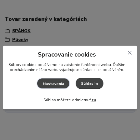
Tovar zaradený v kategóriách
SPÁNOK
Plienky
Klasické plienky
Spracovanie cookies
S
úbory cookies používame na zaistenie funkčnosti webu. Ďaľším
prechádzaním nášho webu vyjadrujete súhlas s ich používáním.
Potrebujete poradiť?
Súhlasím
Nastavenia
Zákaznícka podpora
+421 917 174 048
(Po-Pia, 8-16 hod.)
Súhlas môžete odmietnuť
tu
.
info@hajaj.sk