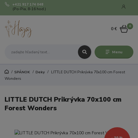
+421 917 174 048
(Po-Pia, 8-16 hod.)
0
0 €
Menu
SPÁNOK
Deky
LITTLE DUTCH Prikrývka 70x100 cm Forest
Wonders
LITTLE DUTCH Prikrývka 70x100 cm
Forest Wonders
- 30 %