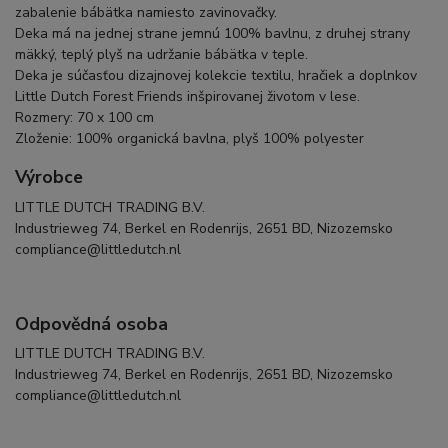
zabalenie bábätka namiesto zavinovačky.
Deka má na jednej strane jemnú 100% bavlnu, z druhej strany
mäkký, teplý plyš na udržanie bábätka v teple.
Deka je súčasťou dizajnovej kolekcie textilu, hračiek a doplnkov
Little Dutch Forest Friends inšpirovanej životom v lese.
Rozmery: 70 x 100 cm
Zloženie: 100% organická bavlna, plyš 100% polyester
Výrobce
LITTLE DUTCH TRADING B.V.
Industrieweg 74, Berkel en Rodenrijs, 2651 BD, Nizozemsko
compliance@littledutch.nl
Odpovědná osoba
LITTLE DUTCH TRADING B.V.
Industrieweg 74, Berkel en Rodenrijs, 2651 BD, Nizozemsko
compliance@littledutch.nl