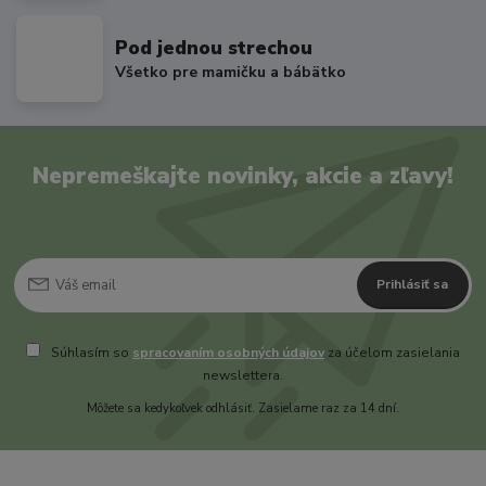
Pod jednou strechou
Všetko pre mamičku a bábätko
Nepremeškajte novinky, akcie a zľavy!
Prihlásiť sa
Súhlasím so
spracovaním osobných údajov
za účelom zasielania
newslettera.
Môžete sa kedykoľvek odhlásiť. Zasielame raz za 14 dní.