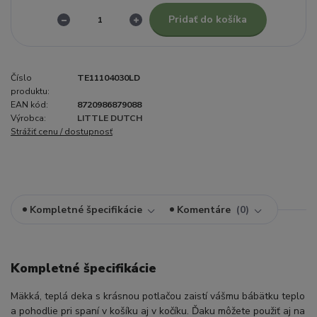
Pridať do košíka
Číslo
TE11104030LD
produktu:
EAN kód:
8720986879088
Výrobca:
LITTLE DUTCH
Strážiť cenu / dostupnosť
Kompletné špecifikácie
Komentáre
0
Kompletné špecifikácie
Mäkká, teplá deka s krásnou potlačou zaistí vášmu bábätku teplo
a pohodlie pri spaní v košíku aj v kočíku. Ďaku môžete použiť aj na