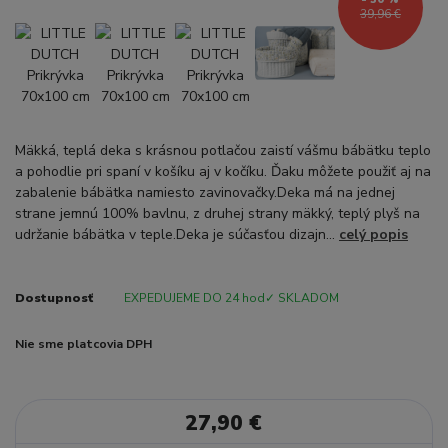
39,96 €
Mäkká, teplá deka s krásnou potlačou zaistí vášmu bábätku teplo
a pohodlie pri spaní v košíku aj v kočíku. Ďaku môžete použiť aj na
zabalenie bábätka namiesto zavinovačky.Deka má na jednej
strane jemnú 100% bavlnu, z druhej strany mäkký, teplý plyš na
udržanie bábätka v teple.Deka je súčasťou dizajn...
celý popis
Dostupnosť
EXPEDUJEME DO 24 hod✓ SKLADOM
Nie sme platcovia DPH
27,90 €