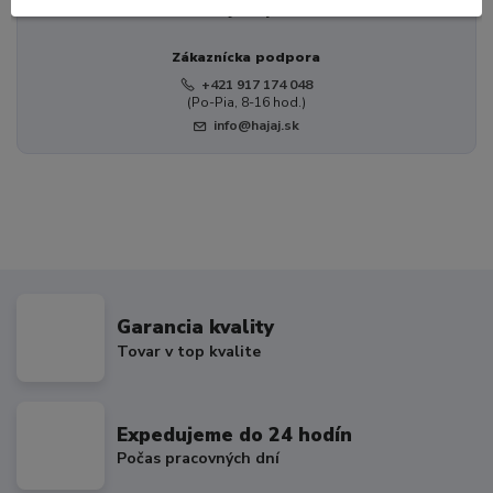
Potrebujete poradiť?
Zákaznícka podpora
+421 917 174 048
(Po-Pia, 8-16 hod.)
info@hajaj.sk
Garancia kvality
Tovar v top kvalite
Expedujeme do 24 hodín
Počas pracovných dní