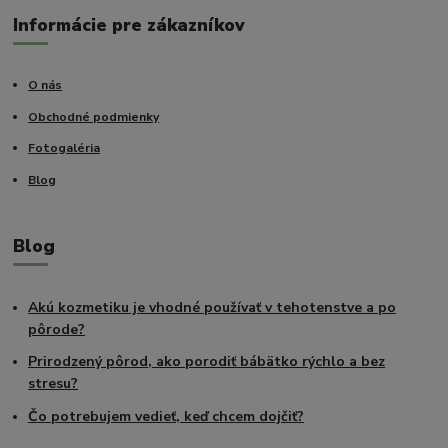
Informácie pre zákazníkov
O nás
Obchodné podmienky
Fotogaléria
Blog
Blog
Akú kozmetiku je vhodné používať v tehotenstve a po
pôrode?
Prirodzený pôrod, ako porodiť bábätko rýchlo a bez
stresu?
Čo potrebujem vedieť, keď chcem dojčiť?