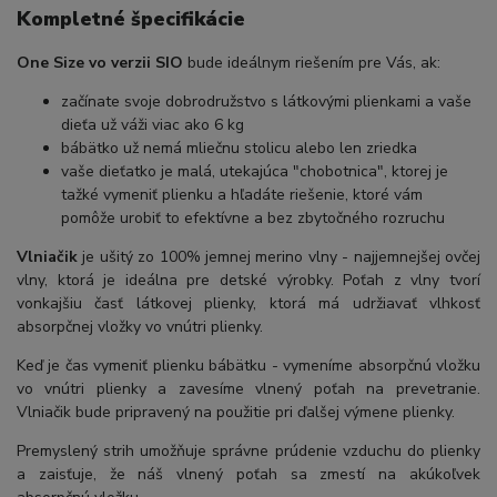
Kompletné špecifikácie
One Size vo verzii SIO
bude ideálnym riešením pre Vás, ak:
začínate svoje dobrodružstvo s látkovými plienkami a vaše
dieťa už váži viac ako 6 kg
bábätko už nemá mliečnu stolicu alebo len zriedka
vaše dieťatko je malá, utekajúca "chobotnica", ktorej je
tažké vymeniť plienku a hľadáte riešenie, ktoré vám
pomôže urobiť to efektívne a bez zbytočného rozruchu
Vlniačik
je ušitý zo 100% jemnej merino vlny - najjemnejšej ovčej
vlny, ktorá je ideálna pre detské výrobky. Poťah z vlny tvorí
vonkajšiu časť látkovej plienky, ktorá má udržiavať vlhkosť
absorpčnej vložky vo vnútri plienky.
Keď je čas vymeniť plienku bábätku - vymeníme absorpčnú vložku
vo vnútri plienky a zavesíme vlnený poťah na prevetranie.
Vlniačik bude pripravený na použitie pri ďalšej výmene plienky.
Premyslený strih umožňuje správne prúdenie vzduchu do plienky
a zaisťuje, že náš vlnený poťah sa zmestí na akúkoľvek