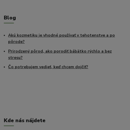
Blog
Akú kozmetiku je vhodné používať v tehotenstve a po
pôrode?
Prirodzený pôrod, ako porodiť bábätko rýchlo a bez
stresu?
Čo potrebujem vedieť, keď chcem dojčiť?
Kde nás nájdete