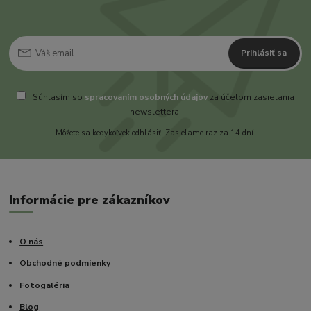
Prihlásiť sa
Súhlasím so
spracovaním osobných údajov
za účelom zasielania
newslettera.
Môžete sa kedykoľvek odhlásiť. Zasielame raz za 14 dní.
Informácie pre zákazníkov
O nás
Obchodné podmienky
Fotogaléria
Blog