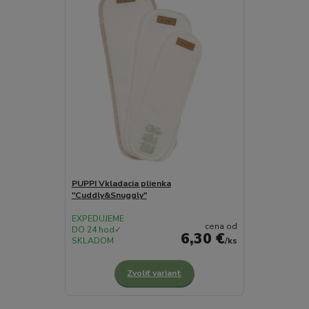
PUPPI Vkladacia plienka
"Cuddly&Snuggly"
EXPEDUJEME
cena od
DO 24 hod✓
6,30 €
SKLADOM
/
ks
Zvoliť variant