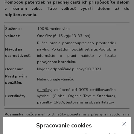
Pomocou patentiek na prednej časti ich prispôsobíte deťom
v rôznom veku. Táto veľkosť vydrží deťom až do
odplienkovania.
Zloženie:
100 % merino vlna
Veľkosť:
One Size (6-15 kg)/(13-33 lbs)
Ručné pranie pomocoupracieho prostriedku
Návod na
na vlnu. Po každom použití vetrajte. Podrobné
starostlivosť:
informácie o praní nájdete v letáku
pripojenom k produktu.
Ocenenie:
Najviac odporúčané plienky SIO 2021
Pred prvým
Nalanolinujte vlniačik
použitím:
gumičky:
zakúpené od GOTS certifikovaného
Certifikáty:
výrobcu (Global Organic Textile Srtandard),
patentky:
CPSIA, testované na obsah ftalátov
Poznámka:
Každé merino vlniačiky posielame s presným návodom na
pranie a impregnáciu.
Spracovanie cookies