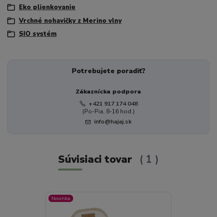
Eko plienkovanie
Vrchné nohavičky z Merino vlny
SIO systém
Potrebujete poradiť?
Zákaznícka podpora
+421 917 174 048
(Po-Pia, 8-16 hod.)
info@hajaj.sk
Súvisiaci tovar
1
Novinka