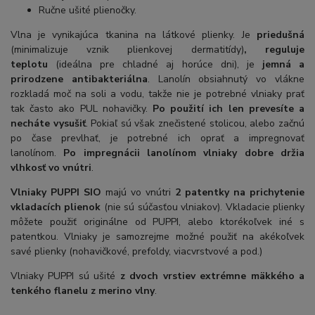
Ručne ušité plienočky.
Vlna je vynikajúca tkanina na látkové plienky. Je
priedušná
(minimalizuje vznik plienkovej dermatitídy)
, reguluje
teplotu
(ideálna pre chladné aj horúce dni), je
jemná a
prirodzene antibakteriálna
. Lanolín obsiahnutý vo vlákne
rozkladá moč na soli a vodu, takže nie je potrebné vlniaky prať
tak často ako PUL nohavičky.
Po použití ich len prevesíte a
necháte vysušiť
. Pokiaľ sú však znečistené stolicou, alebo začnú
po čase prevlhať, je potrebné ich oprať a impregnovať
lanolínom.
Po impregnácii lanolínom vlniaky dobre držia
vlhkosť vo vnútri
.
Vlniaky PUPPI SIO
majú vo vnútri
2 patentky na prichytenie
vkladacích plienok
(nie sú súčasťou vlniakov). Vkladacie plienky
môžete použiť originálne od PUPPI, alebo ktorékoľvek iné s
patentkou. Vlniaky je samozrejme možné použiť na akékoľvek
savé plienky (nohavičkové, prefoldy, viacvrstvové a pod.)
Vlniaky PUPPI sú ušité
z dvoch vrstiev extrémne mäkkého a
tenkého flanelu z merino vlny
.