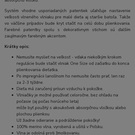
absorpčnú vložku.
Systém vhodne usporiadaných patentiek uľahčuje nastavenie
veľkosti vlneného vlniaku pre malé dieťa aj staršie batoľa. Takže
vo väčšine prípadov bude kryt stačiť na celú dobu plienkovania.
Farebné patentky spolu s dekoratívnym stichom sú ďalším
zaujímavým farebným akcentom.
Krátky opis:
Nemusíte myslieť na veľkosť - vďaka niekoľkým krokom
regulácie bude stačiť vlniak One Size od začiatku do konca
plienkovania dieťatka.
Po impregnácii lanolínom ho nemusíte často prať, len raz
za 2-3 týždne.
Dieťa má zaručený prísun vzduchu k pokožke.
Vlniačiky je možné používať celoročne, bez ohľadu na
počasie (aj počas horúceho leta)
môže byť použitý s akoukoľvek absorpčnou vložkou alebo
plochou plienkou
Už žiadne odieranie a podráždenie pokožky!
100% merino vlna, vyrobená a ušitá v Poľsku.
Vlna je odolná proti žmolkovaniu.