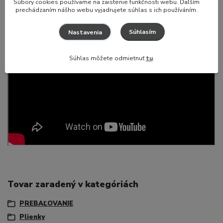
S
úbory cookies používame na zaistenie funkčnosti webu. Ďaľším
prechádzaním nášho webu vyjadrujete súhlas s ich používáním.
Súhlasím
Nastavenia
Súhlas môžete odmietnuť
tu
.
Tovar zaradený v kategóriách
PREBAĽOVANIE
Plienky