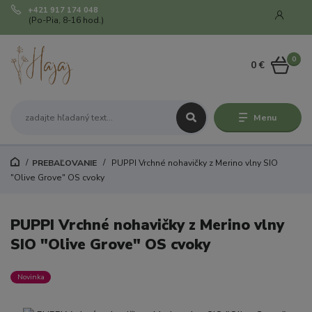
+421 917 174 048
(Po-Pia, 8-16 hod.)
0
0 €
Menu
PREBAĽOVANIE
PUPPI Vrchné nohavičky z Merino vlny SIO
"Olive Grove" OS cvoky
PUPPI Vrchné nohavičky z Merino vlny
SIO "Olive Grove" OS cvoky
Novinka