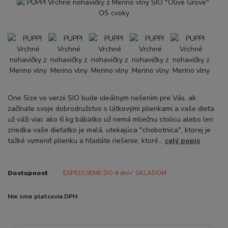
One Size vo verzii SIO bude ideálnym riešením pre Vás, ak:
začínate svoje dobrodružstvo s látkovými plienkami a vaše dieťa
už váži viac ako 6 kg bábätko už nemá mliečnu stolicu alebo len
zriedka vaše dieťatko je malá, utekajúca "chobotnica", ktorej je
tažké vymeniť plienku a hľadáte riešenie, ktoré...
celý popis
Dostupnosť
EXPEDUJEME DO 4 dní✓ SKLADOM
Nie sme platcovia DPH