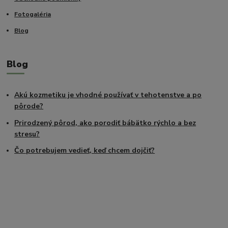
Fotogaléria
Blog
Blog
Akú kozmetiku je vhodné používať v tehotenstve a po
pôrode?
Prirodzený pôrod, ako porodiť bábätko rýchlo a bez
stresu?
Čo potrebujem vedieť, keď chcem dojčiť?