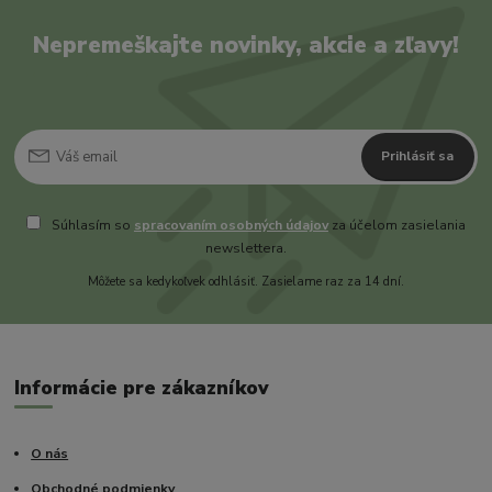
Nepremeškajte novinky, akcie a zľavy!
Prihlásiť sa
Súhlasím so
spracovaním osobných údajov
za účelom zasielania
newslettera.
Môžete sa kedykoľvek odhlásiť. Zasielame raz za 14 dní.
Informácie pre zákazníkov
O nás
Obchodné podmienky