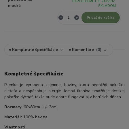
EXPEDUJEME DO 24 hod✓
SKLADOM
Pridať do košíka
Kompletné špecifikácie
Komentáre
0
Kompletné špecifikácie
Plienka je vyrobená z jemnej bavlny, ktorá nedráždi pokožku
dieťaťa a nespôsobuje alergie. Jemná tkanina umožňuje detskej
pokožke dýchať, takže bude dobre fungovať aj v horúcich dňoch.
Rozmery:
60x80cm (+/- 2cm)
Materiál:
100% bavlna
Vlastnosti: