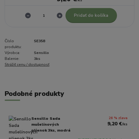
Pridať do košíka
Číslo
SE358
produktu:
Výrobca:
Sensillo
Balenie:
3ks
Strážiť cenu / dostupnosť
Podobné produkty
26 % zľava
Sensillo Sada
9,20 €
/
ks
mušelínových
plienok 3ks, modrá