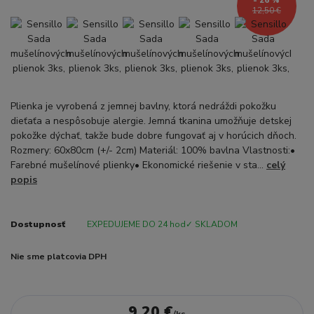
- 26 %
12,50 €
Plienka je vyrobená z jemnej bavlny, ktorá nedráždi pokožku
dieťaťa a nespôsobuje alergie. Jemná tkanina umožňuje detskej
pokožke dýchať, takže bude dobre fungovať aj v horúcich dňoch.
Rozmery: 60x80cm (+/- 2cm) Materiál: 100% bavlna Vlastnosti:•
Farebné mušelínové plienky• Ekonomické riešenie v sta...
celý
popis
Dostupnosť
EXPEDUJEME DO 24 hod✓ SKLADOM
Nie sme platcovia DPH
9,20 €
/
ks