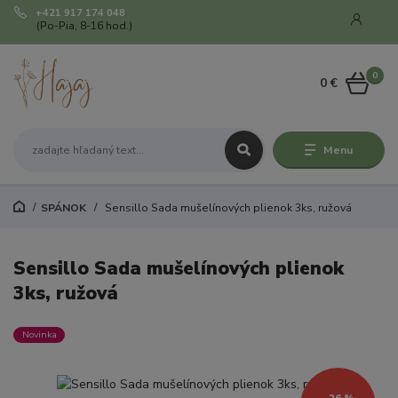
+421 917 174 048
(Po-Pia, 8-16 hod.)
0
0 €
Menu
SPÁNOK
Sensillo Sada mušelínových plienok 3ks, ružová
Sensillo Sada mušelínových plienok
3ks, ružová
Novinka