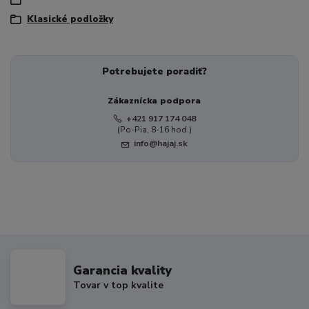
Klasické podložky
Potrebujete poradiť?
Zákaznícka podpora
+421 917 174 048
(Po-Pia, 8-16 hod.)
info@hajaj.sk
Garancia kvality
Tovar v top kvalite