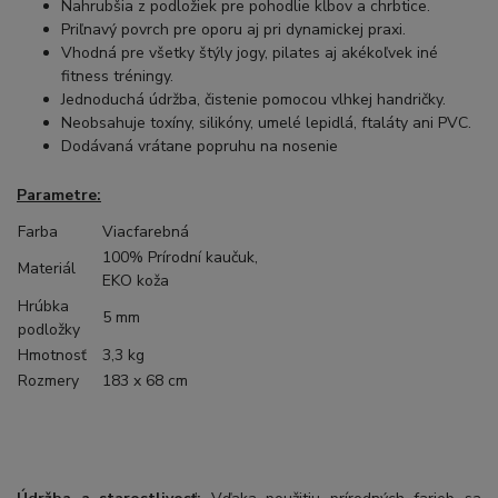
Nahrubšia z podložiek pre pohodlie kĺbov a chrbtice.
Priľnavý povrch pre oporu aj pri dynamickej praxi.
Vhodná pre všetky štýly jogy, pilates aj akékoľvek iné
fitness tréningy.
Jednoduchá údržba, čistenie pomocou vlhkej handričky.
Neobsahuje toxíny, silikóny, umelé lepidlá, ftaláty ani PVC.
Dodávaná vrátane popruhu na nosenie
Parametre:
Farba
Viacfarebná
100% Prírodní kaučuk,
Materiál
EKO koža
Hrúbka
5 mm
podložky
Hmotnosť
3,3 kg
Rozmery
183 x 68 cm