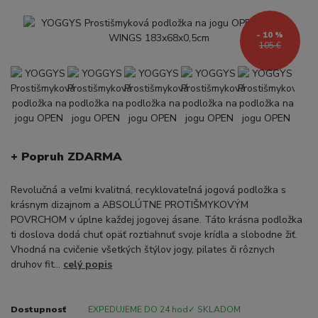
- 10 %
105 €
+ Popruh ZDARMA
Revolučná a veľmi kvalitná, recyklovateľná jogová podložka s
krásnym dizajnom a ABSOLÚTNE PROTIŠMYKOVÝM
POVRCHOM v úplne každej jogovej ásane. Táto krásna podložka
ti doslova dodá chuť opäť roztiahnuť svoje krídla a slobodne žiť.
Vhodná na cvičenie všetkých štýlov jogy, pilates či rôznych
druhov fit...
celý popis
Dostupnosť
EXPEDUJEME DO 24 hod✓ SKLADOM