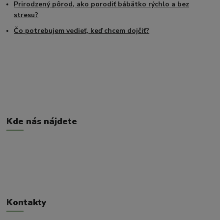
Prirodzený pôrod, ako porodiť bábätko rýchlo a bez
stresu?
Čo potrebujem vedieť, keď chcem dojčiť?
Kde nás nájdete
Kontakty