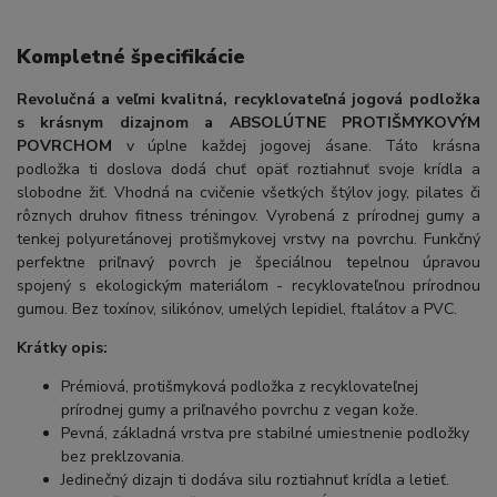
Kompletné špecifikácie
Revolučná a veľmi kvalitná, recyklovateľná jogová podložka
s krásnym dizajnom a ABSOLÚTNE PROTIŠMYKOVÝM
POVRCHOM
v úplne každej jogovej ásane. Táto krásna
podložka ti doslova dodá chuť opäť roztiahnuť svoje krídla a
slobodne žiť. Vhodná na cvičenie všetkých štýlov jogy, pilates či
rôznych druhov fitness tréningov. Vyrobená z prírodnej gumy a
tenkej polyuretánovej protišmykovej vrstvy na povrchu. Funkčný
perfektne priľnavý povrch je špeciálnou tepelnou úpravou
spojený s ekologickým materiálom - recyklovateľnou prírodnou
gumou. Bez toxínov, silikónov, umelých lepidiel, ftalátov a PVC.
Krátky opis:
Prémiová, protišmyková podložka z recyklovateľnej
prírodnej gumy a priľnavého povrchu z vegan kože.
Pevná, základná vrstva pre stabilné umiestnenie podložky
bez preklzovania.
Jedinečný dizajn ti dodáva silu roztiahnuť krídla a letieť.