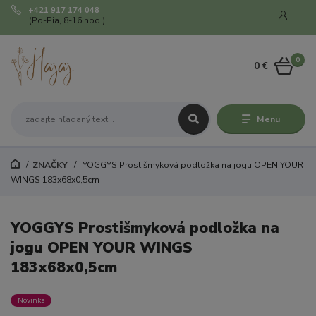
+421 917 174 048
(Po-Pia, 8-16 hod.)
0
0 €
Menu
ZNAČKY
YOGGYS Prostišmyková podložka na jogu OPEN YOUR
WINGS 183x68x0,5cm
YOGGYS Prostišmyková podložka na
jogu OPEN YOUR WINGS
183x68x0,5cm
Novinka