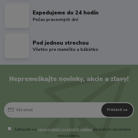
Expedujeme do 24 hodín
Počas pracovných dní
Pod jednou strechou
Všetko pre mamičku a bábätko
Nepremeškajte novinky, akcie a zľavy!
Prihlásiť sa
Súhlasím so
spracovaním osobných údajov
za účelom zasielania
newslettera.