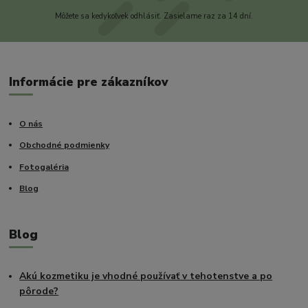
Môžete sa kedykoľvek odhlásiť. Zasielame raz za 14 dní.
Informácie pre zákazníkov
O nás
Obchodné podmienky
Fotogaléria
Blog
Blog
Akú kozmetiku je vhodné používať v tehotenstve a po
pôrode?