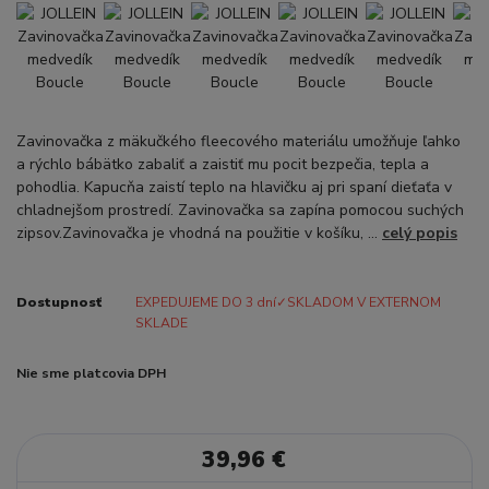
Zavinovačka z mäkučkého fleecového materiálu umožňuje ľahko
a rýchlo bábätko zabaliť a zaistiť mu pocit bezpečia, tepla a
pohodlia. Kapucňa zaistí teplo na hlavičku aj pri spaní dieťaťa v
chladnejšom prostredí. Zavinovačka sa zapína pomocou suchých
zipsov.Zavinovačka je vhodná na použitie v košíku, ...
celý popis
Dostupnosť
EXPEDUJEME DO 3 dní✓SKLADOM V EXTERNOM
SKLADE
Nie sme platcovia DPH
39,96 €