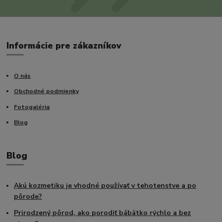
Informácie pre zákazníkov
O nás
Obchodné podmienky
Fotogaléria
Blog
Blog
Akú kozmetiku je vhodné používať v tehotenstve a po
pôrode?
Prirodzený pôrod, ako porodiť bábätko rýchlo a bez