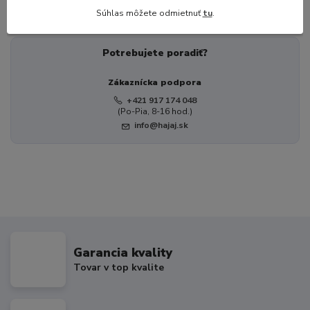
Deky do autosedačky
Súhlas môžete odmietnuť
tu
.
Potrebujete poradiť?
Zákaznícka podpora
+421 917 174 048
(Po-Pia, 8-16 hod.)
info@hajaj.sk
Garancia kvality
Tovar v top kvalite