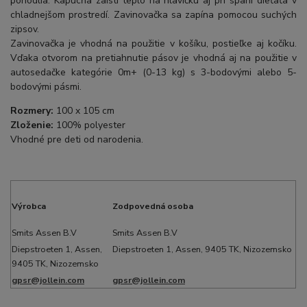
pohodlia. Kapucňa zaistí teplo na hlavičku aj pri spaní dieťaťa v
chladnejšom prostredí. Zavinovačka sa zapína pomocou suchých
zipsov.
Zavinovačka je vhodná na použitie v košíku, postieľke aj kočíku.
Vďaka otvorom na pretiahnutie pásov je vhodná aj na použitie v
autosedačke kategórie 0m+ (0-13 kg) s 3-bodovými alebo 5-
bodovými pásmi.
Rozmery:
100 x 105 cm
Zloženie:
100% polyester
Vhodné pre deti od narodenia.
Výrobca
Zodpovedná osoba
Smits Assen B.V
Smits Assen B.V
Diepstroeten 1, Assen,
Diepstroeten 1, Assen, 9405 TK, Nizozemsko
9405 TK, Nizozemsko
gpsr@jollein.com
gpsr@jollein.com