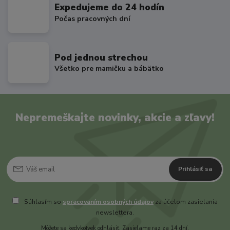
Expedujeme do 24 hodín
Počas pracovných dní
Pod jednou strechou
Všetko pre mamičku a bábätko
Nepremeškajte novinky, akcie a zľavy!
Prihlásiť sa
Súhlasím so
spracovaním osobných údajov
za účelom zasielania
newslettera.
Môžete sa kedykoľvek odhlásiť. Zasielame raz za 14 dní.