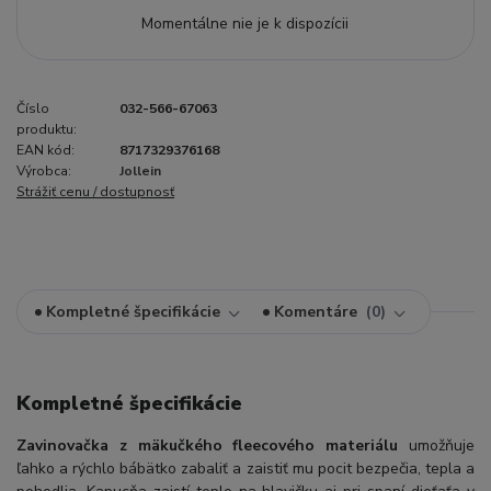
Momentálne nie je k dispozícii
Číslo
032-566-67063
produktu:
EAN kód:
8717329376168
Výrobca:
Jollein
Strážiť cenu / dostupnosť
Kompletné špecifikácie
Komentáre
0
Kompletné špecifikácie
Zavinovačka z mäkučkého fleecového materiálu
umožňuje
ľahko a rýchlo bábätko zabaliť a zaistiť mu pocit bezpečia, tepla a