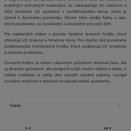
kvalitných prírodných materiálov, čo zabezpečuje ich odolnosť a
dlhú životnosť. Sú vyrobené z certifikovaného dreva, ktoré je
šetrné k životnému prostrediu. Okrem toho všetky farby a laky,
ktoré používame, sú nezávadné a bezpečné pre vaše deti.
Pre najmenších máme v ponuke farebné drevené hračky, ktoré
stimulujú ich zrakový a hmatový vývoj. Pre staršie deti ponúkame
komplexnejšie konštrukčné hračky, ktoré podporujú ich kreativitu
a riešenie problémov.
Drevené hračky sú nielen zábavným spôsobom trávenia času, ale
aj skvelým spôsobom, ako podporiť vzťah medzi rodičmi a deťmi. S
našimi hračkami si môžu deti vytvoriť vlastné príbehy, rozvíjať
sociálne zručnosti a vytvárať nezabudnuteľné spomienky.
Cena:
€
€