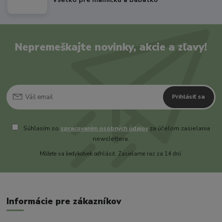
Nepremeškajte novinky, akcie a zľavy!
Prihlásiť sa
Súhlasím so
spracovaním osobných údajov
za účelom zasielania
newslettera.
Môžete sa kedykoľvek odhlásiť. Zasielame raz za 14 dní.
Informácie pre zákazníkov