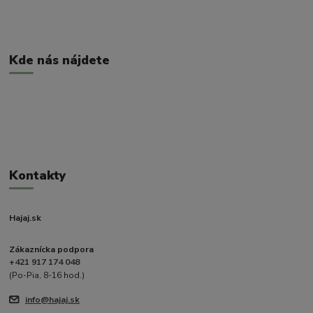
Kde nás nájdete
Kontakty
Hajaj.sk
Zákaznícka podpora
+421 917 174 048
(Po-Pia, 8-16 hod.)
info@hajaj.sk