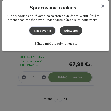
Spracovanie cookies
S
úbory cookies používame na zaistenie funkčnosti webu. Ďaľším
prechádzaním nášho webu vyjadrujete súhlas s ich používáním.
Súhlasím
Nastavenia
Súhlas môžete odmietnuť
tu
.
TINY LOVE Drevené odrážadlo BOHO CHIC
EXPEDUJEME do 7
pracovných dní✓ na
67,90 €
OBJEDNÁVKU
/
ks
Pridať do košíka
strana
z 1