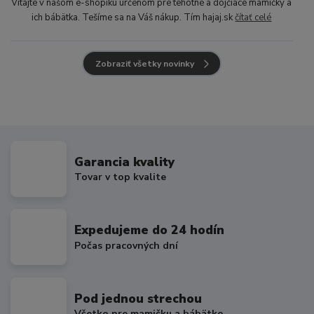
Vitajte v našom e-shopíku určenom pre tehotné a dojčiace mamičky a
ich bábätka. Tešíme sa na Váš nákup. Tím hajaj.sk
čítať celé
Zobraziť všetky novinky
Garancia kvality
Tovar v top kvalite
Expedujeme do 24 hodín
Počas pracovných dní
Pod jednou strechou
Všetko pre mamičku a bábätko