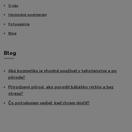
O nás
Obchodné podmienky
Fotogaléria
Blog
Blog
Akú kozmetiku je vhodné používať v tehotenstve a po
pôrode?
Prirodzený pôrod, ako porodiť bábätko rýchlo a bez
stresu?
Čo potrebujem vedieť, keď chcem dojčiť?