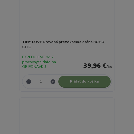
TINY LOVE Drevená pretekárska dráha BOHO
CHIC
EXPEDUJEME do 7
pracovných dní✓ na
39,96 €
OBJEDNÁVKU
/
ks
Pridať do košíka