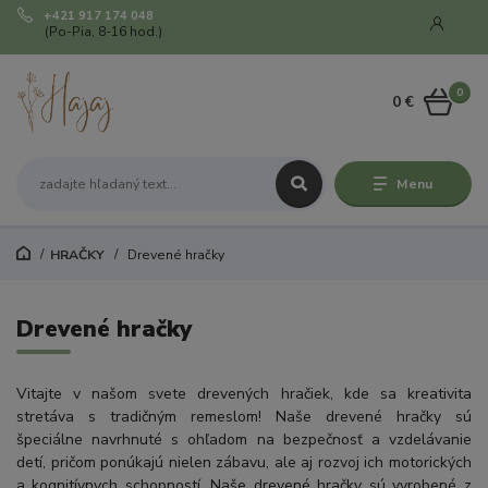
+421 917 174 048
(Po-Pia, 8-16 hod.)
0
0 €
Menu
HRAČKY
Drevené hračky
Drevené hračky
Vitajte v našom svete drevených hračiek, kde sa kreativita
stretáva s tradičným remeslom! Naše drevené hračky sú
špeciálne navrhnuté s ohľadom na bezpečnosť a vzdelávanie
detí, pričom ponúkajú nielen zábavu, ale aj rozvoj ich motorických
a kognitívnych schopností. Naše drevené hračky sú vyrobené z