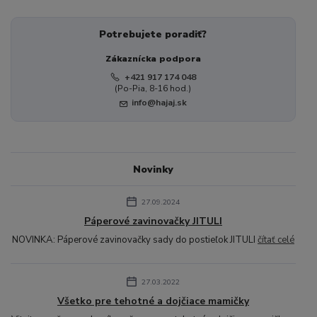
Potrebujete poradiť?
Zákaznícka podpora
+421 917 174 048
(Po-Pia, 8-16 hod.)
info@hajaj.sk
Novinky
27.09.2024
Páperové zavinovačky JITULI
NOVINKA: Páperové zavinovačky sady do postieľok JITULI
čítať celé
27.03.2022
Všetko pre tehotné a dojčiace mamičky