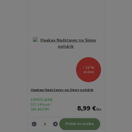
- 12 %
10,20 €
Haakaa Nadstavec na Sippy pohárik
EXPEDUJEME
DO 24 hod✓
8,99 €
SKLADOM
/
ks
Pridať do košíka