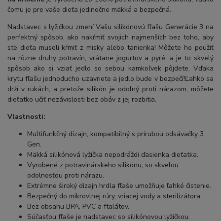
čomu je pre vaše dieťa jedinečne mäkká a bezpečná.
Nadstavec s lyžičkou zmení Vašu silikónovú fľašu Generácie 3 na
perfektný spôsob, ako nakŕmiť svojich najmenších bez toho, aby
ste dieťa museli kŕmiť z misky alebo tanierika! Môžete ho použiť
na rôzne druhy potravín, vrátane jogurtov a pyré, a je to skvelý
spôsob ako si vziať jedlo so sebou kamkoľvek pôjdete. Vďaka
krytu fľašu jednoducho uzavriete a jedlo bude v bezpečí!
Ľahko sa
drží v rukách, a pretože silikón je odolný proti nárazom, môžete
dieťatko učiť nezávislosti bez obáv z jej rozbitia.
Vlastnosti:
Multifunkčný dizajn, kompatibilný s prírubou odsávačky 3
Gen.
Mäkká silikónová lyžička nepodráždi ďasienka dieťatka.
Vyrobené z potravinárskeho silikónu, so skvelou
odolnosťou proti nárazu.
Extrémne široký dizajn hrdla fľaše umožňuje ľahké čistenie.
Bezpečný do mikrovlnej rúry, vriacej vody a sterilizátora.
Bez obsahu BPA, PVC a ftalátov.
Súčasťou fľaše je nadstavec so silikónovou lyžičkou.