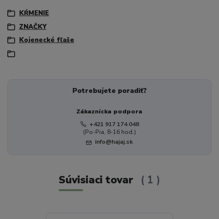
KŔMENIE
ZNAČKY
Kojenecké fľaše
Potrebujete poradiť?
Zákaznícka podpora
+421 917 174 048
(Po-Pia, 8-16 hod.)
info@hajaj.sk
Súvisiaci tovar
1