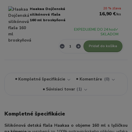
20 % zľava
Haakaa Dojčenská
16,90 €
/
ks
silikónová fľaša
160 ml broskyňová
EXPEDUJEME DO 24 hod✓
SKLADOM
Pridať do košíka
Kompletné špecifikácie
Komentáre
0
Súvisiaci tovar
1
Kompletné špecifikácie
Silikónová detská fľaša Haakaa o objeme 160 ml s lyžičkou
na kŕmenie
je vyrobená zo 100% potravinárskeho silikónu, vďaka