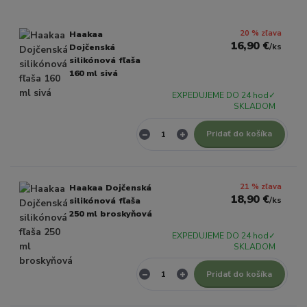
20 % zľava
Haakaa
16,90 €
/
ks
Dojčenská
silikónová fľaša
160 ml sivá
EXPEDUJEME DO 24 hod✓
SKLADOM
Pridať do košíka
21 % zľava
Haakaa Dojčenská
18,90 €
/
ks
silikónová fľaša
250 ml broskyňová
EXPEDUJEME DO 24 hod✓
SKLADOM
Pridať do košíka