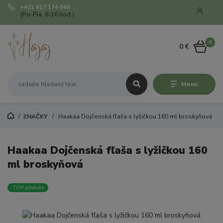
+421 917 174 048
(Po-Pia, 8-16 hod.)
0
0 €
Menu
ZNAČKY
Haakaa Dojčenská fľaša s lyžičkou 160 ml broskyňová
Haakaa Dojčenská fľaša s lyžičkou 160
ml broskyňová
TOP produkt