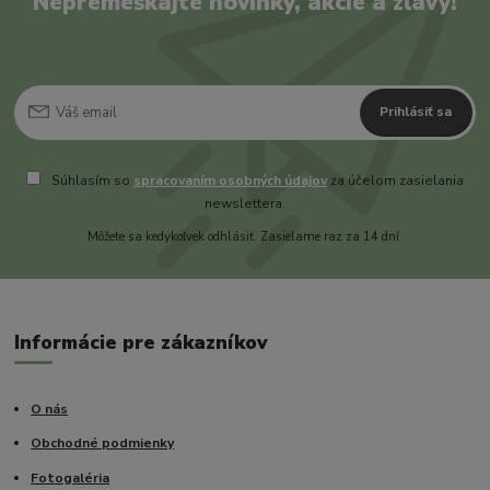
Nepremeškajte novinky, akcie a zľavy!
Prihlásiť sa
Súhlasím so
spracovaním osobných údajov
za účelom zasielania
newslettera.
Môžete sa kedykoľvek odhlásiť. Zasielame raz za 14 dní.
Informácie pre zákazníkov
O nás
Obchodné podmienky
Fotogaléria