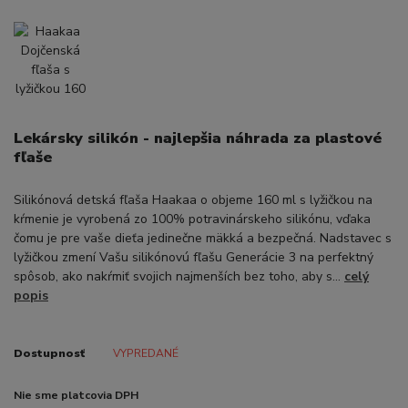
Lekársky silikón - najlepšia náhrada za plastové
fľaše
Silikónová detská fľaša Haakaa o objeme 160 ml s lyžičkou na
kŕmenie je vyrobená zo 100% potravinárskeho silikónu, vďaka
čomu je pre vaše dieťa jedinečne mäkká a bezpečná. Nadstavec s
lyžičkou zmení Vašu silikónovú fľašu Generácie 3 na perfektný
spôsob, ako nakŕmiť svojich najmenších bez toho, aby s...
celý
popis
Dostupnosť
VYPREDANÉ
Nie sme platcovia DPH