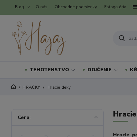
Blog
O nás
Obchodné podmienky
Fotogaléria
TEHOTENSTVO
DOJČENIE
KŔ
HRAČKY
Hracie deky
Hracie
Cena:
Hracie p