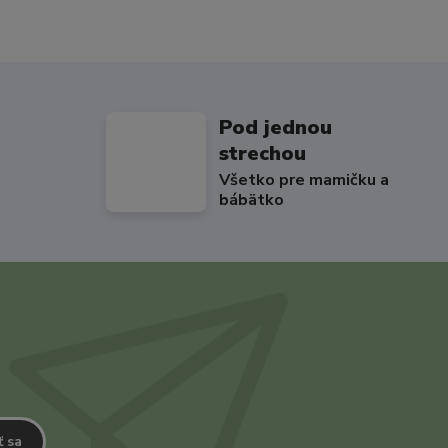
Pod jednou
strechou
Všetko pre mamičku a
bábätko
ť sa