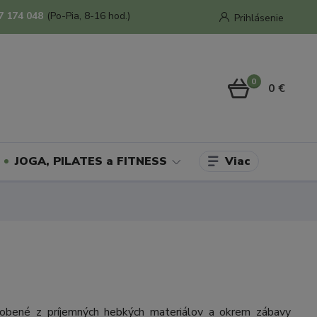
7 174 048
(Po-Pia, 8-16 hod.)
Prihlásenie
0
0 €
Viac
JOGA, PILATES a FITNESS
obené z príjemných hebkých materiálov a okrem zábavy