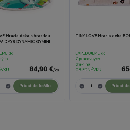
VE Hracia deka s hrazdou
TINY LOVE Hracia deka B
 DAYS DYNAMIC GYMINI
EME do
EXPEDUJEME do
ných
7 pracovných
dní✓ na
84,90 €
65
ÁVKU
OBJEDNÁVKU
/
ks
Pridať do košíka
Pridať do