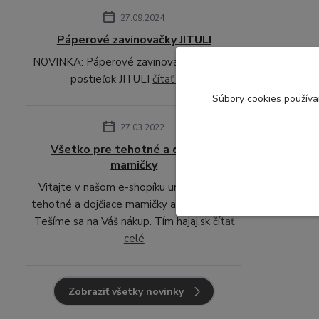
27.09.2024
Páperové zavinovačky JITULI
NOVINKA: Páperové zavinovačky sady do
postieľok JITULI
čítať celé
S
úbory cookies použív
27.03.2022
Všetko pre tehotné a dojčiace
mamičky
Vitajte v našom e-shopíku určenom pre
tehotné a dojčiace mamičky a ich bábätka.
Tešíme sa na Váš nákup. Tím hajaj.sk
čítať
celé
Zobraziť všetky novinky