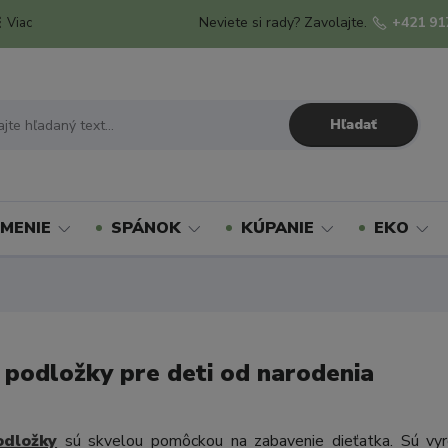
Neviete si rady? Zavolajte.
+421 91
Viac
Hľadať
MENIE
SPÁNOK
KÚPANIE
EKO
 podložky pre deti od narodenia
odložky
sú skvelou pomôckou na zabavenie dieťatka. Sú vyr