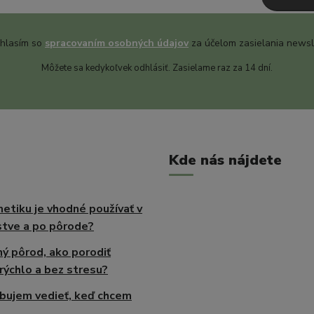
hlasím so
spracovaním osobných údajov
za účelom zasielania newsl
Môžete sa kedykoľvek odhlásiť. Zasielame raz za 14 dní.
Kde nás nájdete
etiku je vhodné používať v
tve a po pôrode?
ný pôrod, ako porodiť
rýchlo a bez stresu?
bujem vedieť, keď chcem