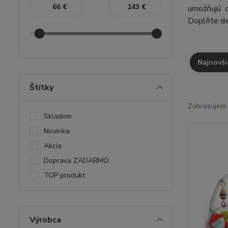
€
€
umožňujú d
Doplňte dek
Najnovši
Štítky
Zobrazujem 
Skladom
Novinka
Akcia
Doprava ZADARMO
TOP produkt
Výrobca