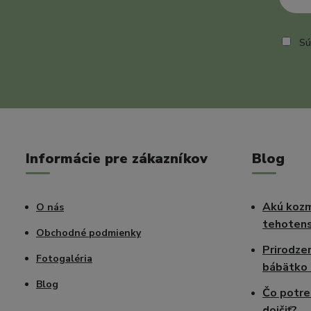
Sú
Informácie pre zákazníkov
Blog
Akú kozm
O nás
tehotens
Obchodné podmienky
Prirodze
Fotogaléria
bábätko 
Blog
Čo potre
dojčiť?