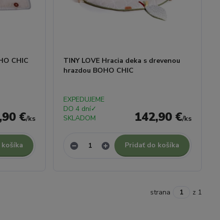
OHO CHIC
TINY LOVE Hracia deka s drevenou
hrazdou BOHO CHIC
EXPEDUJEME
DO 4 dní✓
,90 €
142,90 €
SKLADOM
/
ks
/
ks
 košíka
Pridať do košíka
strana
z 1