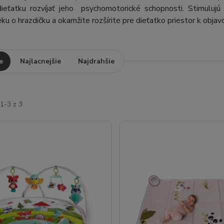
ieťatku rozvíjať jeho psychomotorické schopnosti. Stimulujú
u o hrazdičku a okamžite rozšírite pre dieťatko priestor k objav
e
Najlacnejšie
Najdrahšie
1-3 z 3