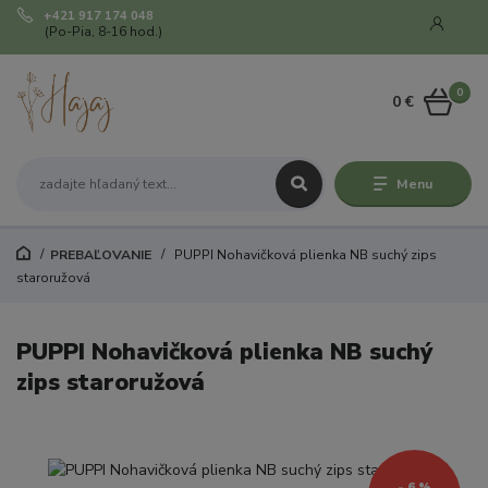
+421 917 174 048
(Po-Pia, 8-16 hod.)
0
0 €
Menu
PREBAĽOVANIE
PUPPI Nohavičková plienka NB suchý zips
staroružová
PUPPI Nohavičková plienka NB suchý
zips staroružová
- 6 %