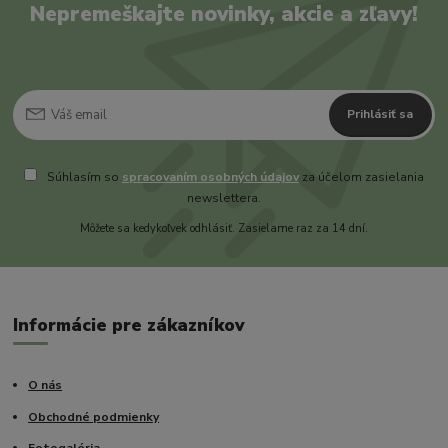
Nepremeškajte novinky, akcie a zľavy!
Prihlásiť sa
Súhlasím so
spracovaním osobných údajov
za účelom zasielania
newslettera.
Môžete sa kedykoľvek odhlásiť. Zasielame raz za 14 dní.
Informácie pre zákazníkov
O nás
Obchodné podmienky