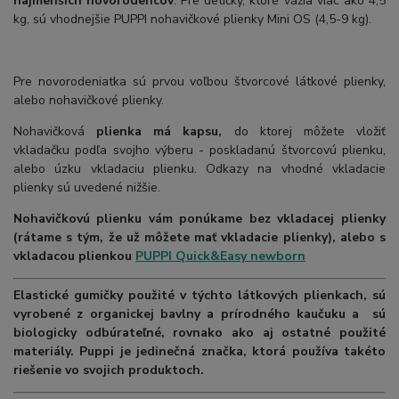
najmenších novorodencov
. Pre detičky, ktoré vážia viac ako 4,5
kg, sú vhodnejšie PUPPI nohavičkové plienky Mini OS (4,5-9 kg).
Pre novorodeniatka sú prvou voľbou štvorcové látkové plienky,
alebo nohavičkové plienky.
Nohavičková
plienka má kapsu,
do ktorej môžete vložiť
vkladačku podľa svojho výberu - poskladanú štvorcovú plienku,
alebo úzku vkladaciu plienku. Odkazy na vhodné vkladacie
plienky sú uvedené nižšie.
Nohavičkovú plienku vám ponúkame bez vkladacej plienky
(rátame s tým, že už môžete mať vkladacie plienky), alebo s
vkladacou plienkou
PUPPI Quick&Easy newborn
Elastické gumičky použité v týchto látkových plienkach, sú
vyrobené z organickej bavlny a prírodného kaučuku a sú
biologicky odbúrateľné, rovnako ako aj ostatné použité
materiály. Puppi je jedinečná značka, ktorá používa takéto
riešenie vo svojich produktoch.