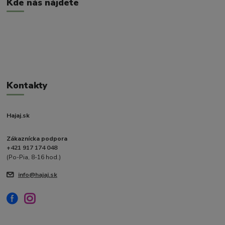
Kde nás nájdete
Kontakty
Hajaj.sk
Zákaznícka podpora
+421 917 174 048
(Po-Pia, 8-16 hod.)
info@hajaj.sk