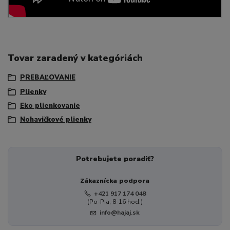
Tovar zaradený v kategóriách
PREBAĽOVANIE
Plienky
Eko plienkovanie
Nohavičkové plienky
Potrebujete poradiť?
Zákaznícka podpora
+421 917 174 048
(Po-Pia, 8-16 hod.)
info@hajaj.sk