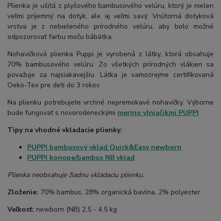
Plienka je ušitá z plyšového bambusového velúru, ktorý je nielen
veľmi príjemný na dotyk, ale aj veľmi savý. Vnútorná dotyková
vrstva je z nebieleného prírodného velúru, aby bolo možné
odpozorovať farbu moču bábätka.
Nohavičková plienka Puppi je vyrobená z látky, ktorá obsahuje
70% bambusového velúru. Zo všetkých prírodných vlákien sa
považuje za najsiakavejšiu. Látka je samozrejme certifikovaná
Oeko-Tex pre deti do 3 rokov.
Na plienku potrebujete vrchné nepremokavé nohavičky. Výborne
bude fungovať s novorodeneckými
merino vlniačikmi PUPPI
Tipy na vhodné vkladacie plienky:
PUPPI bambusový vklad Quick&Easy newborn
PUPPI konope/bambus NB vklad
Plienka neobsahuje žiadnu vkladaciu plienku.
Zloženie:
70% bambus, 28% organická bavlna, 2% polyester
Veľkosť:
newborn (NB) 2,5 - 4,5 kg