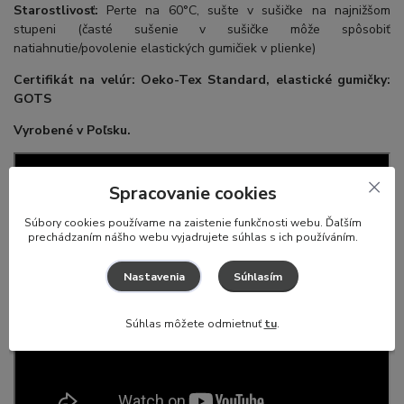
Starostlivosť:
Perte na 60°C, sušte v sušičke na najnižšom
stupeni (časté sušenie v sušičke môže spôsobiť
natiahnutie/povolenie elastických gumičiek v plienke)
Certifikát na velúr: Oeko-Tex Standard, elastické gumičky:
GOTS
Vyrobené v Poľsku.
Spracovanie cookies
S
úbory cookies používame na zaistenie funkčnosti webu. Ďaľším
prechádzaním nášho webu vyjadrujete súhlas s ich používáním.
Súhlasím
Nastavenia
Súhlas môžete odmietnuť
tu
.